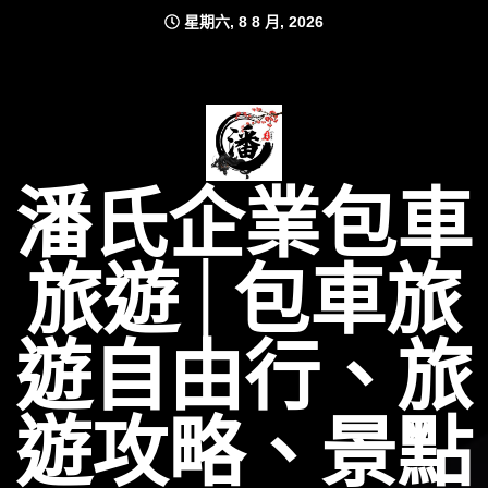
Skip
星期六, 8 8 月, 2026
to
content
潘氏企業包車
旅遊│包車旅
遊自由行、旅
遊攻略、景點