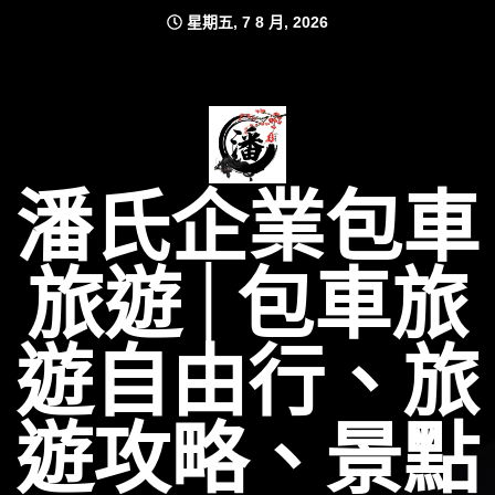
Skip
星期五, 7 8 月, 2026
to
content
潘氏企業包車
旅遊│包車旅
遊自由行、旅
遊攻略、景點