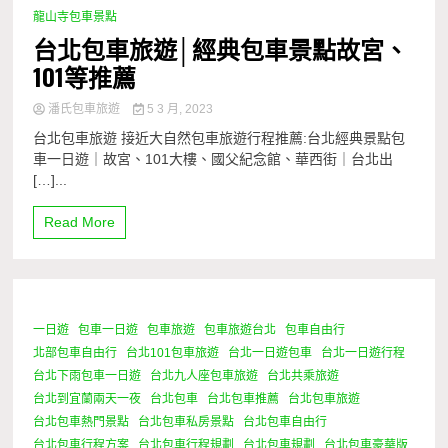
龍山寺包車景點
台北包車旅遊│經典包車景點故宮、
101等推薦
潘氏包車旅遊
5 3 月, 2023
台北包車旅遊 接近大自然包車旅遊行程推薦:台北經典景點包
車一日遊｜故宮、101大樓、國父紀念館、華西街｜台北出
[…]...
Read More
一日遊
包車一日遊
包車旅遊
包車旅遊台北
包車自由行
0 Minutes
北部包車自由行
台北101包車旅遊
台北一日遊包車
台北一日遊行程
台北下雨包車一日遊
台北九人座包車旅遊
台北共乘旅遊
台北到宜蘭兩天一夜
台北包車
台北包車推薦
台北包車旅遊
台北包車熱門景點
台北包車私房景點
台北包車自由行
台北包車行程方案
台北包車行程規劃
台北包車規劃
台北包車豪華版