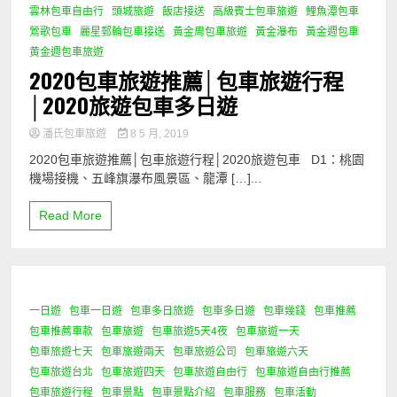
雲林包車自由行
頭城旅遊
飯店接送
高級賓士包車旅遊
鯉魚潭包車
鶯歌包車
麗星郵輪包車接送
黃金周包車旅遊
黃金瀑布
黃金週包車
黄金週包車旅遊
2020包車旅遊推薦│包車旅遊行程
│2020旅遊包車多日遊
潘氏包車旅遊
8 5 月, 2019
2020包車旅遊推薦│包車旅遊行程│2020旅遊包車 D1：桃園
機場接機、五峰旗瀑布風景區、龍潭 […]...
Read More
一日遊
包車一日遊
包車多日旅遊
包車多日遊
包車幾錢
包車推薦
1 Minute
包車推薦車款
包車旅遊
包車旅遊5天4夜
包車旅遊一天
包車旅遊七天
包車旅遊兩天
包車旅遊公司
包車旅遊六天
包車旅遊台北
包車旅遊四天
包車旅遊自由行
包車旅遊自由行推薦
包車旅遊行程
包車景點
包車景點介紹
包車服務
包車活動