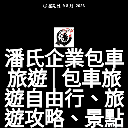
Skip
星期日, 9 8 月, 2026
to
content
潘氏企業包車
旅遊│包車旅
遊自由行、旅
遊攻略、景點