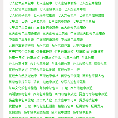
七人座休旅車包車
七人座包車
七人座包車價格
七人座包車旅遊
七人座包車旅遊推薦
七人座包車環島
七人座包車車款
七人座親子包車
七人座車款推薦
七天六夜包車
七星包車旅遊景點
七星潭一日遊
七星潭包車
七星潭包車旅遊
七星潭包車景點
七星潭包車自由行
三仙台包車旅遊
三天兩夜包車旅遊
三天兩夜包車旅遊推薦
三天兩夜員工包車
中南部五天四夜包車旅遊
中南部包車多日遊
中南部包車旅遊
中台灣包車旅遊
九份包車旅遊推薦
九份老街
九份老街包車
九座包車優惠
五天四夜企業包車
保母車推薦
假日包車旅遊
兒童節101包車推薦
包車一日遊
包車旅遊
包車旅遊台北
包車自由行
台北包車
台北包車推薦
台北包車旅遊
台北小黃包車
台北旅遊包車
清淨包車
花蓮包車旅遊
花蓮包車景點推薦
花蓮包車自由行
花蓮大自然旅遊包車
苗栗包車價格
苗栗包車價錢
苗栗包車懶人包
苗栗包車採草莓
草嶺古道包車旅遊
草嶺古道包車景點
草莓文化館包車旅遊
菁桐車站包車一日遊
西台灣包車旅遊
西湖渡假村包車
西部包車旅遊
西門町包車旅遊
要塞司令部包車旅遊
貓空纜車包車旅遊
賓士九人座
賓士豪華保母車
賞景祕境包車
賞櫻包車一日遊
車行程任搭規劃
輕旅行包車
送機價格
送機費用
送機預約
過年包車旅遊推薦
過年包車景點
過年包車服務