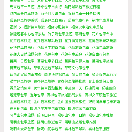
東部包車一日遊
東部包車多日遊
火炎山包車旅遊
烏來包車
烏來包車一日遊
烏來包車自由行
熱門景點包車旅遊行程
熱門海景包車旅遊
燕子口步道包車
猴硐包車一日遊接送
環島包車旅遊首選
環島包車自由行
環島包車行程
祕境包車景點
福斯T5
福斯包車旅遊
福隆沙雕包車
福隆火車站包車景點
福隆遊客中心包車景點
竹子湖包車旅遊
耶誕包車
花卉包車台中
花卉包車旅遊
花卉包車景點規劃
花卉博覽包車
花博包車景點規劃
花博包車自由行
花博台中旅遊包車
花博旅遊包車
花蓮包車旅遊
花蓮大自然旅遊包車
花蓮租車
花蓮租車旅遊
花蓮自由行包車
苗栗一日遊包車
苗栗包車多日遊
苗栗包車懶人包
苗栗包車旅遊
苗栗包車景點
草嶺古道包車景點
草莓文化館包車
蓮花池賞蓮包車旅遊
蘭陽博物館包車
螢火蟲包車
螢火蟲包車行程
貓空包車旅遊
貢寮包車旅遊
貢寮包車旅遊推薦
賓士豪華保母車
賞景祕境包車
跨年包車景點推薦
車旅遊一天
送機費用
送機預約
遊覽車包車
過年包車
野柳包車旅遊熱門景點
野柳女王頭包車旅遊
金周包車旅遊
金山包車旅遊
金山溫泉包車旅遊
銀河洞瀑布包車旅遊
長春祠包車
關渡八里左岸包車旅遊
關渡橋頭包車旅遊
阿里山包車旅遊
陽明山包車
陽明山包車一日遊
陽明山包車推薦
陽明山包車旅遊
陽明山旅遊包車
陽明山旅遊包車推薦
陽明山景點包車
陽明山花季包車
雲林包車景點
雲林包車服務