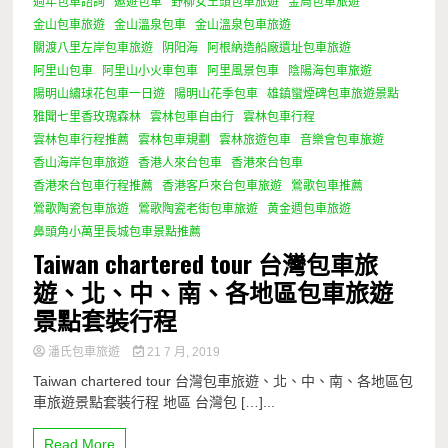
過年包車諮詢
遨遊包車
野柳女王頭包車旅遊
金周包車旅遊
金山包車旅遊
金山溫泉包車
金山溫泉包車旅遊
關渡八里左岸包車旅遊
阴阳海
阿根納造船廠遺址包車旅遊
阿里山包車
阿里山小火車包車
阿里風景包車
陰陽海包車旅遊
陽明山繡球花包車一日遊
陽明山花季包車
雄鎮蠻煙碑包車旅遊景點
雅聞七里香玫瑰森林
雲林包車自由行
雲林包車行程
雲林包車行程推薦
雲林包車規劃
雲林旅遊包車
音樂會包車旅遊
香山海岸包車旅遊
香港人來台包車
香港來台包車
香港來台包車行程推薦
香港客戶來台包車旅遊
鶯歌包車推薦
鶯歌陶瓷包車旅遊
鶯歌陶瓷老街包車旅遊
黄金週包車旅遊
鼻頭角小萬里長城包車景點推薦
Taiwan chartered tour 台灣包車旅
遊、北、中、南、各地區包車旅遊
景點套裝行程
潘氏包車旅遊
21 7 月, 2019
Taiwan chartered tour 台灣包車旅遊、北、中、南、各地區包
車旅遊景點套裝行程 地區 台灣包 […]...
Read More