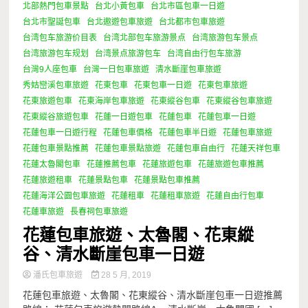
北部熱門包車景點
台北小黃包車
台北市區包車一日遊
台北市聖誕包車
台北遨遊包車旅遊
台北都市包車旅遊
台湾包车旅游价目表
台湾北部包车旅游景点
台湾旅游包车景点
台湾旅游包车规划
台湾景点旅游包车
台湾自由行包车旅游
台灣9人座包車
台灣一日包車旅遊
清水斷崖包車旅遊
秀姑巒溪包車旅遊
花東包車
花東包車一日遊
花東包車旅遊
花東旅遊包車
花東海岸包車旅遊
花東縱谷包車
花東縱谷包車旅遊
花東縱谷旅遊包車
花蓮一日遊包車
花蓮包車
花蓮包車一日遊
花蓮包車一日遊行程
花蓮包車價格
花蓮包車半日遊
花蓮包車旅遊
花蓮包車景點推薦
花蓮包車景點旅遊
花蓮包車自由行
花蓮天祥包車
花蓮太魯閣包車
花蓮推薦包車
花蓮旅遊包車
花蓮旅遊包車推薦
花蓮旅遊租車
花蓮景點包車
花蓮景點包車推薦
花蓮海洋公園包車旅遊
花蓮租車
花蓮租車旅遊
花蓮自由行包車
花蓮車旅遊
長春祠包車旅遊
花蓮包車旅遊、太魯閣、花東縱
谷、清水斷崖包車一日遊
潘氏包車旅遊
28 5 月, 2019
花蓮包車旅遊、太魯閣、花東縱谷、清水斷崖包車一日遊推薦