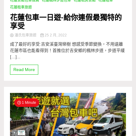
花蓮景點包車推薦
花蓮楓林步道包車
花蓮私房景點
花蓮租車
花蓮租車旅遊
花蓮包車一日遊-給你連假最獨特的
享受
潘氏包車旅遊
25 2 月, 2022
成了最好的享受:吉安溪臺灣欒樹 想感受季節變換，不用遠離
花蓮市區也能看得到！首推位於吉安鄉的楓林步道，步道平緩
[…]...
Read More
1 Minute