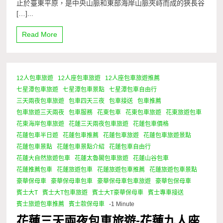
止於臺東平原，是中央山脈和東部海岸山脈夾峙而成的狹長谷
[…]...
Read More
12人包車旅遊
12人座包車旅遊
12人座包車旅遊推薦
七星潭包車旅遊
七星潭包車景點
七星潭包車自由行
三天兩夜包車旅遊
包車四天三夜
包車接送
包車推薦
包車旅遊三天兩夜
包車服務
花東包車
花東包車旅遊
花東旅遊包車
花東海岸包車旅遊
花蓮三天兩夜包車旅遊
花蓮包車價格
花蓮包車半日遊
花蓮包車推薦
花蓮包車旅遊
花蓮包車旅遊景點
花蓮包車景點
花蓮包車景點介紹
花蓮包車自由行
花蓮大自然旅遊包車
花蓮太魯閣包車旅遊
花蓮山谷包車
花蓮推薦包車
花蓮旅遊包車
花蓮旅遊包車推薦
花蓮旅遊包車景點
豪華保母車
豪華保母車包車
豪華保母車包車旅遊
豪華包保母車
賓士大T
賓士大T包車旅遊
賓士大T豪華保母車
賓士專車接送
賓士旅遊包車推薦
賓士款保母車
-1 Minute
花蓮三天兩夜包車旅遊-花蓮九人座