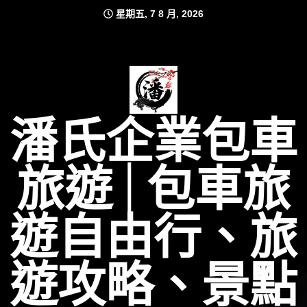
Skip
星期五, 7 8 月, 2026
to
content
潘氏企業包車
旅遊│包車旅
遊自由行、旅
遊攻略、景點