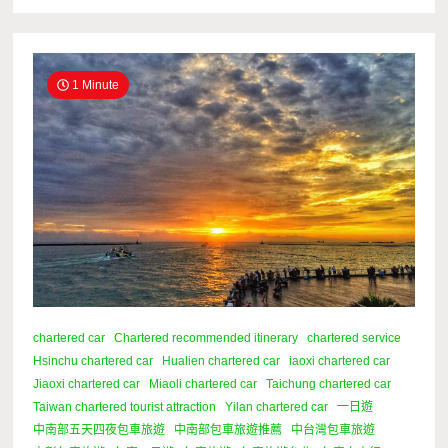
1 Minute
chartered car
Chartered recommended itinerary
chartered service
Hsinchu chartered car
Hualien chartered car
iaoxi chartered car
Jiaoxi chartered car
Miaoli chartered car
Taichung chartered car
Taiwan chartered tourist attraction
Yilan chartered car
一日遊
中南部五天四夜包車旅遊
中南部包車旅遊推薦
中台灣包車旅遊