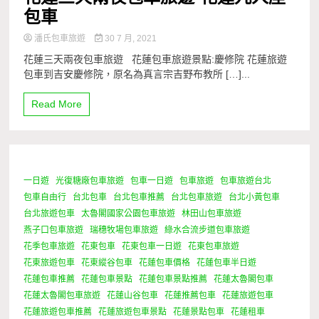
包車
潘氏包車旅遊
30 7 月, 2021
花蓮三天兩夜包車旅遊 花蓮包車旅遊景點:慶修院 花蓮旅遊
包車到吉安慶修院，原名為真言宗吉野布教所 […]...
Read More
一日遊
光復糖廠包車旅遊
包車一日遊
包車旅遊
包車旅遊台北
1 Minute
包車自由行
台北包車
台北包車推薦
台北包車旅遊
台北小黃包車
台北旅遊包車
太魯閣國家公園包車旅遊
林田山包車旅遊
燕子口包車旅遊
瑞穗牧場包車旅遊
綠水合流步道包車旅遊
花季包車旅遊
花東包車
花東包車一日遊
花東包車旅遊
花東旅遊包車
花東縱谷包車
花蓮包車價格
花蓮包車半日遊
花蓮包車推薦
花蓮包車景點
花蓮包車景點推薦
花蓮太魯閣包車
花蓮太魯閣包車旅遊
花蓮山谷包車
花蓮推薦包車
花蓮旅遊包車
花蓮旅遊包車推薦
花蓮旅遊包車景點
花蓮景點包車
花蓮租車