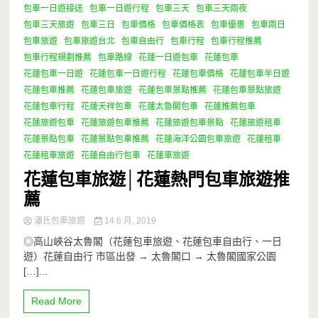
包車一日遊接送
包車一日遊行程
包車三天
包車三天兩夜
包車三天旅遊
包車三日
包車價格
包車價格表
包車優惠
包車兩日
包車旅遊
包車旅遊台北
包車自由行
包車行程
包車行程推薦
包車行程規劃推薦
包車路線
花蓮一日遊包車
花蓮包車
花蓮包車一日遊
花蓮包車一日遊行程
花蓮包車價格
花蓮包車半日遊
花蓮包車推薦
花蓮包車旅遊
花蓮包車景點推薦
花蓮包車景點旅遊
花蓮包車行程
花蓮天祥包車
花蓮太魯閣包車
花蓮推薦包車
花蓮旅遊包車
花蓮旅遊包車推薦
花蓮旅遊包車景點
花蓮旅遊租車
花蓮景點包車
花蓮景點包車推薦
花蓮海洋公園包車旅遊
花蓮租車
花蓮租車旅遊
花蓮自由行包車
花蓮車旅遊
花蓮包車旅遊│花蓮熱門包車旅遊推
薦
潘氏包車旅遊
14 6 月, 2019
◎高山峽谷太魯閣（花蓮包車旅遊、花蓮包車自由行、一日
遊）花蓮自由行 市區出發 → 太魯閣口 → 太魯閣國家公園
[…]...
Read More