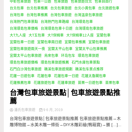
中彰包車旅遊
包車一日遊
包車旅遊
包車旅遊台北
包車自由行
台北包車
台北包車推薦
台北包車旅遊
台北小黃包車
台北旅遊包車
台灣包車
台灣包車推薦
台灣包車旅遊
台灣溫泉包車旅遊
台灣熱門包車景點
台灣熱門包車路線
台灣環島包車
台灣環島包車價格
台灣環島包車十日遊
台灣環島包車旅遊
大T九人座
大T五包車
大T保姆車
大T保姆車12人座
宜蘭包車
宜蘭包車一日遊
宜蘭包車兩日遊
宜蘭包車推薦
宜蘭包車旅遊
宜蘭包車旅遊兩天一夜
宜蘭太平山包車
宜蘭太平山包車推薦
宜蘭太平山包車旅遊
烏來包車
环岛包车
環島包車旅遊
環島包車旅遊價格
環島包車旅遊推薦
石門水庫包車景點
石門白沙灣包車旅遊
礁溪包車旅遊規劃
礁溪包车景点推荐
花蓮一日遊包車
花蓮包車
花蓮包車一日遊
花蓮太魯閣包車
花蓮推薦包車
花蓮旅遊包車
花蓮車旅遊
苗栗一日遊包車
苗栗包車
台灣包車旅遊景點│包車旅遊景點推
薦
潘氏包車旅遊
9 6 月, 2019
台灣包車旅遊景點│包車旅遊景點推薦 包車旅遊景點推薦→木
雕博物館→水美木雕一條街→DIY木雕彩繪(鴨箱寶)→勝 […]...