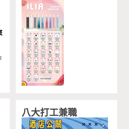
旅
輕
八大打工兼職