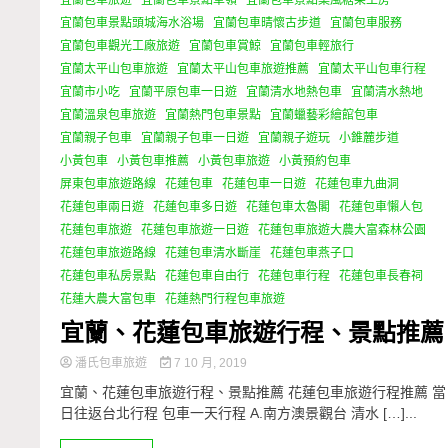
宜蘭包車景點頭城海水浴場
宜蘭包車晴懷古步道
宜蘭包車服務
宜蘭包車觀光工廠旅遊
宜蘭包車賞鯨
宜蘭包車輕旅行
宜蘭太平山包車旅遊
宜蘭太平山包車旅遊推薦
宜蘭太平山包車行程
宜蘭市小吃
宜蘭平原包車一日遊
宜蘭清水地熱包車
宜蘭清水熱地
宜蘭溫泉包車旅遊
宜蘭熱門包車景點
宜蘭蠟藝彩繪館包車
宜蘭親子包車
宜蘭親子包車一日遊
宜蘭親子遊玩
小錐麓步道
小黃包車
小黃包車推薦
小黃包車旅遊
小黃預約包車
屏東包車旅遊路線
花蓮包車
花蓮包車一日遊
花蓮包車九曲洞
花蓮包車兩日遊
花蓮包車多日遊
花蓮包車太魯閣
花蓮包車懶人包
花蓮包車旅遊
花蓮包車旅遊一日遊
花蓮包車旅遊大農大富森林公園
花蓮包車旅遊路線
花蓮包車清水斷崖
花蓮包車燕子口
花蓮包車私房景點
花蓮包車自由行
花蓮包車行程
花蓮包車長春祠
花蓮大農大富包車
花蓮熱門行程包車旅遊
宜蘭、花蓮包車旅遊行程、景點推薦
潘氏包車旅遊
7 10 月, 2019
宜蘭、花蓮包車旅遊行程、景點推薦 花蓮包車旅遊行程推薦 當
日往返台北行程 包車一天行程 A.南方澳景觀台 清水 […]...