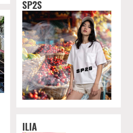
SP2S
ILIA