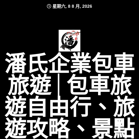
Skip
星期六, 8 8 月, 2026
to
content
潘氏企業包車
旅遊│包車旅
遊自由行、旅
遊攻略、景點