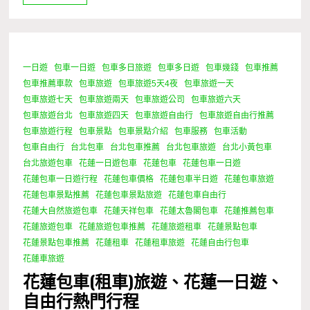
一日遊
包車一日遊
包車多日旅遊
包車多日遊
包車幾錢
包車推薦
1 Minute
包車推薦車款
包車旅遊
包車旅遊5天4夜
包車旅遊一天
包車旅遊七天
包車旅遊兩天
包車旅遊公司
包車旅遊六天
包車旅遊台北
包車旅遊四天
包車旅遊自由行
包車旅遊自由行推薦
包車旅遊行程
包車景點
包車景點介紹
包車服務
包車活動
包車自由行
台北包車
台北包車推薦
台北包車旅遊
台北小黃包車
台北旅遊包車
花蓮一日遊包車
花蓮包車
花蓮包車一日遊
花蓮包車一日遊行程
花蓮包車價格
花蓮包車半日遊
花蓮包車旅遊
花蓮包車景點推薦
花蓮包車景點旅遊
花蓮包車自由行
花蓮大自然旅遊包車
花蓮天祥包車
花蓮太魯閣包車
花蓮推薦包車
花蓮旅遊包車
花蓮旅遊包車推薦
花蓮旅遊租車
花蓮景點包車
花蓮景點包車推薦
花蓮租車
花蓮租車旅遊
花蓮自由行包車
花蓮車旅遊
花蓮包車(租車)旅遊、花蓮一日遊、
自由行熱門行程