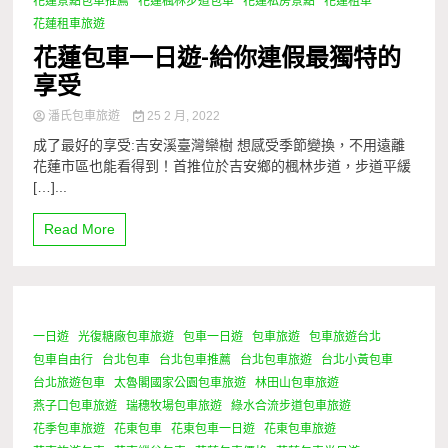
花蓮景點包車推薦
花蓮楓林步道包車
花蓮私房景點
花蓮租車
花蓮租車旅遊
花蓮包車一日遊-給你連假最獨特的
享受
潘氏包車旅遊
25 2 月, 2022
成了最好的享受:吉安溪臺灣欒樹 想感受季節變換，不用遠離
花蓮市區也能看得到！首推位於吉安鄉的楓林步道，步道平緩
[…]...
Read More
一日遊
光復糖廠包車旅遊
包車一日遊
包車旅遊
包車旅遊台北
1 Minute
包車自由行
台北包車
台北包車推薦
台北包車旅遊
台北小黃包車
台北旅遊包車
太魯閣國家公園包車旅遊
林田山包車旅遊
燕子口包車旅遊
瑞穗牧場包車旅遊
綠水合流步道包車旅遊
花季包車旅遊
花東包車
花東包車一日遊
花東包車旅遊