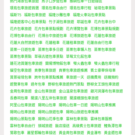
熱門海景包車旅遊
燕子口步道包車
猴硐包車一日遊接送
環島包車旅遊首選
環島包車自由行
環島包車行程
祕境包車景點
福斯T5
福斯包車旅遊
福隆沙雕包車
福隆火車站包車景點
福隆遊客中心包車景點
竹子湖包車旅遊
耶誕包車
花卉包車台中
花卉包車旅遊
花卉包車景點規劃
花卉博覽包車
花博包車景點規劃
花博包車自由行
花博台中旅遊包車
花博旅遊包車
花蓮包車旅遊
花蓮大自然旅遊包車
花蓮租車
花蓮租車旅遊
花蓮自由行包車
苗栗一日遊包車
苗栗包車多日遊
苗栗包車懶人包
苗栗包車旅遊
苗栗包車景點
草嶺古道包車景點
草莓文化館包車
蓮花池賞蓮包車旅遊
蘭陽博物館包車
螢火蟲包車
螢火蟲包車行程
貓空包車旅遊
貢寮包車旅遊
貢寮包車旅遊推薦
賓士豪華保母車
賞景祕境包車
跨年包車景點推薦
車旅遊一天
送機費用
送機預約
遊覽車包車
過年包車
野柳包車旅遊熱門景點
野柳女王頭包車旅遊
金周包車旅遊
金山包車旅遊
金山溫泉包車旅遊
銀河洞瀑布包車旅遊
長春祠包車
關渡八里左岸包車旅遊
關渡橋頭包車旅遊
阿里山包車旅遊
陽明山包車
陽明山包車一日遊
陽明山包車推薦
陽明山包車旅遊
陽明山旅遊包車
陽明山旅遊包車推薦
陽明山景點包車
陽明山花季包車
雲林包車景點
雲林包車服務
雲林包車自由行
頭城旅遊
飯店接送
高級賓士包車旅遊
鯉魚潭包車
鶯歌包車
麗星郵輪包車接送
黃金周包車旅遊
黃金瀑布
黃金週包車