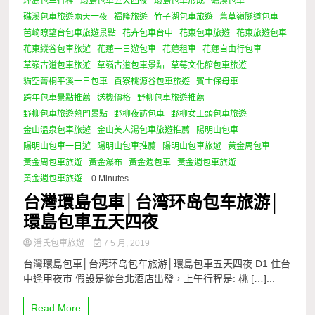
环岛包车行程
環島包車五天四夜
環島包車形成
礁溪包車
礁溪包車旅遊兩天一夜
福隆旅遊
竹子湖包車旅遊
舊草嶺隧道包車
芭崎瞭望台包車旅遊景點
花卉包車台中
花東包車旅遊
花東旅遊包車
花東縱谷包車旅遊
花蓮一日遊包車
花蓮租車
花蓮自由行包車
草嶺古道包車旅遊
草嶺古道包車景點
草莓文化館包車旅遊
貓空菁桐平溪一日包車
貢寮桃源谷包車旅遊
賓士保母車
跨年包車景點推薦
送機價格
野柳包車旅遊推薦
野柳包車旅遊熱門景點
野柳夜訪包車
野柳女王頭包車旅遊
金山溫泉包車旅遊
金山美人湯包車旅遊推薦
陽明山包車
陽明山包車一日遊
陽明山包車推薦
陽明山包車旅遊
黃金周包車
黃金周包車旅遊
黃金瀑布
黃金週包車
黃金週包車旅遊
黄金週包車旅遊
-0 Minutes
台灣環島包車│台湾环岛包车旅游│
環島包車五天四夜
潘氏包車旅遊
7 5 月, 2019
台灣環島包車│台湾环岛包车旅游│環島包車五天四夜 D1 住台
中逢甲夜市 假設是從台北酒店出發，上午行程是: 桃 […]...
Read More