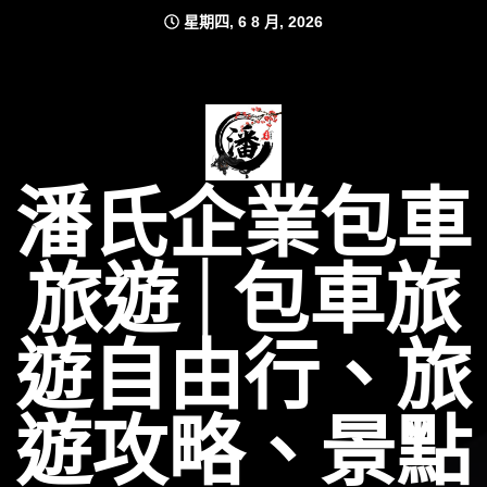
Skip
星期四, 6 8 月, 2026
to
content
潘氏企業包車
旅遊│包車旅
遊自由行、旅
遊攻略、景點