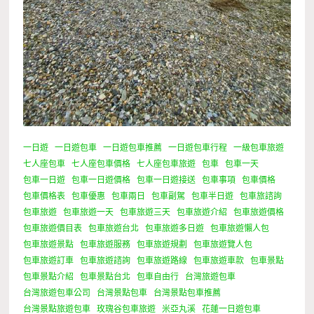
一日遊
一日遊包車
一日遊包車推薦
一日遊包車行程
一級包車旅遊
七人座包車
七人座包車價格
七人座包車旅遊
包車
包車一天
包車一日遊
包車一日遊價格
包車一日遊接送
包車事項
包車價格
包車價格表
包車優惠
包車兩日
包車副駕
包車半日遊
包車旅諮詢
包車旅遊
包車旅遊一天
包車旅遊三天
包車旅遊介紹
包車旅遊價格
包車旅遊價目表
包車旅遊台北
包車旅遊多日遊
包車旅遊懶人包
包車旅遊景點
包車旅遊服務
包車旅遊規劃
包車旅遊覽人包
包車旅遊訂車
包車旅遊諮詢
包車旅遊路線
包車旅遊車款
包車景點
包車景點介紹
包車景點台北
包車自由行
台灣旅遊包車
台灣旅遊包車公司
台灣景點包車
台灣景點包車推薦
台灣景點旅遊包車
玫瑰谷包車旅遊
米亞丸溪
花蓮一日遊包車