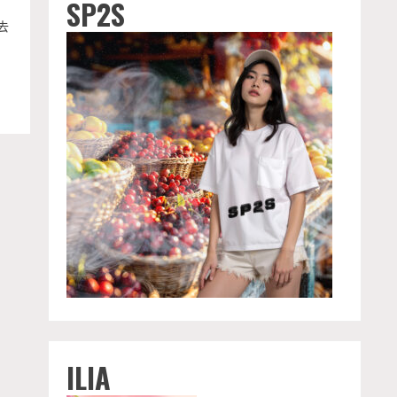
SP2S
去
ILIA