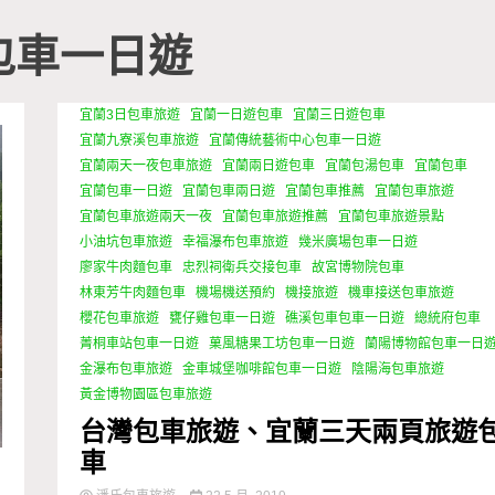
包車一日遊
宜蘭3日包車旅遊
宜蘭一日遊包車
宜蘭三日遊包車
宜蘭九寮溪包車旅遊
宜蘭傳統藝術中心包車一日遊
宜蘭兩天一夜包車旅遊
宜蘭兩日遊包車
宜蘭包湯包車
宜蘭包車
宜蘭包車一日遊
宜蘭包車兩日遊
宜蘭包車推薦
宜蘭包車旅遊
宜蘭包車旅遊兩天一夜
宜蘭包車旅遊推薦
宜蘭包車旅遊景點
小油坑包車旅遊
幸福瀑布包車旅遊
幾米廣場包車一日遊
廖家牛肉麵包車
忠烈祠衛兵交接包車
故宮博物院包車
林東芳牛肉麵包車
機場機送預約
機接旅遊
機車接送包車旅遊
櫻花包車旅遊
甕仔雞包車一日遊
礁溪包車包車一日遊
總統府包車
菁桐車站包車一日遊
菓風糖果工坊包車一日遊
蘭陽博物館包車一日
金瀑布包車旅遊
金車城堡咖啡館包車一日遊
陰陽海包車旅遊
黃金博物園區包車旅遊
台灣包車旅遊、宜蘭三天兩頁旅遊
車