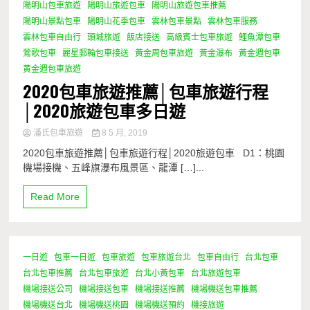
陽明山包車旅遊
陽明山旅遊包車
陽明山旅遊包車推薦
陽明山景點包車
陽明山花季包車
雲林包車景點
雲林包車服務
雲林包車自由行
頭城旅遊
飯店接送
高級賓士包車旅遊
鯉魚潭包車
鶯歌包車
麗星郵輪包車接送
黃金周包車旅遊
黃金瀑布
黃金週包車
黄金週包車旅遊
2020包車旅遊推薦│包車旅遊行程
│2020旅遊包車多日遊
潘氏包車旅遊
8 5 月, 2019
2020包車旅遊推薦│包車旅遊行程│2020旅遊包車 D1：桃園
機場接機、五峰旗瀑布風景區、龍潭 […]...
Read More
一日遊
包車一日遊
包車旅遊
包車旅遊台北
包車自由行
台北包車
台北包車推薦
台北包車旅遊
台北小黃包車
台北旅遊包車
機場接送公司
機場接送包車
機場接送推薦
機場機送包車推薦
機場機送台北
機場機送桃園
機場機送預約
機接旅遊