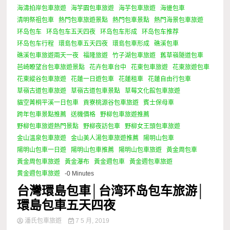
海濤拍岸包車旅遊
海竽園包車旅遊
海芋包車旅遊
海邊包車
清明祭祖包車
熱門包車旅遊景點
熱門包車景點
熱門海景包車旅遊
环岛包车
环岛包车五天四夜
环岛包车形成
环岛包车推荐
环岛包车行程
環島包車五天四夜
環島包車形成
礁溪包車
礁溪包車旅遊兩天一夜
福隆旅遊
竹子湖包車旅遊
舊草嶺隧道包車
芭崎瞭望台包車旅遊景點
花卉包車台中
花東包車旅遊
花東旅遊包車
花東縱谷包車旅遊
花蓮一日遊包車
花蓮租車
花蓮自由行包車
草嶺古道包車旅遊
草嶺古道包車景點
草莓文化館包車旅遊
貓空菁桐平溪一日包車
貢寮桃源谷包車旅遊
賓士保母車
跨年包車景點推薦
送機價格
野柳包車旅遊推薦
野柳包車旅遊熱門景點
野柳夜訪包車
野柳女王頭包車旅遊
金山溫泉包車旅遊
金山美人湯包車旅遊推薦
陽明山包車
陽明山包車一日遊
陽明山包車推薦
陽明山包車旅遊
黃金周包車
黃金周包車旅遊
黃金瀑布
黃金週包車
黃金週包車旅遊
黄金週包車旅遊
-0 Minutes
台灣環島包車│台湾环岛包车旅游│
環島包車五天四夜
潘氏包車旅遊
7 5 月, 2019