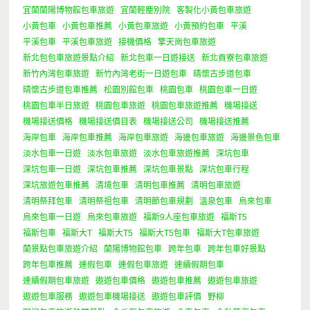
宜蘭蘭陽博物館包車旅遊
宜蘭輕塵別院
客製化小黃包車旅遊
小黃包車
小黃包車推薦
小黃包車旅遊
小黃預約包車
平溪
平溪包車
平溪包車旅遊
接機價格
擎天崗包車旅遊
新北包包車旅遊景點介紹
新北包車一日遊接送
新北貢寮包車旅遊
新竹內灣包車旅遊
新竹內灣老街一日遊包車
晴懷古步道包車
晴懷古步道包車推薦
松園別館包車
桃園包車
桃園包車一日遊
桃園包車半日旅遊
桃園包車旅遊
桃園包車旅遊推薦
機場接送
機場接送價格
機場接送價目表
機場接送公司
機場接送推薦
海岸包車
海岸包車推薦
海岸包車旅遊
海邊包車旅遊
海邊景色包車
淡水包車一日遊
淡水包車旅遊
淡水包車旅遊推薦
深坑包車
深坑包車一日遊
深坑包車推薦
深坑包車景點
深坑包車行程
深坑旅遊包車推薦
清境包車
清明包車推薦
清明包車旅遊
清明祭拜包車
清明祭祖包車
清明節包車規劃
溫泉包車
烏來包車
烏來包車一日遊
烏來包車旅遊
福斯9人座包車旅遊
福斯T5
福斯包車
福斯大T
福斯大T5
福斯大T5包車
福斯大T包車旅遊
蘭景點包車旅遊介紹
蘭陽博物館包車
跨年包車
跨年包車好景點
跨年包車推薦
連假包車
連假包車旅遊
連續假期包車
連續假期包車旅遊
遨遊包車價格
遨遊包車推薦
遨遊包車旅遊
遨遊包車服務
遨遊包車機場接送
遨遊包車評價
野柳