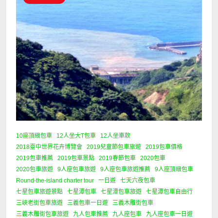
10座頂級包車
12人坐大T包車
12人坐車款
2018臺中世界花卉博覽會
2019兒童節包車旅遊
2019包車價格
2019包車推薦
2019包車景點
2019春節包車
2020包車
2020包車旅遊
9人座包車旅遊
9人座包車旅遊推薦
9人座頂級包車
Round-the-island charter tour
一日遊
七天六夜包車
七星包車旅遊景點
七星潭包車
七星潭包車旅遊
七星潭包車自由行
三峽老街包車旅遊
三義包車一日遊
三義木雕街包車
三義木雕街包車旅遊
九人包車推薦
九人座包車
九人座包車一日遊