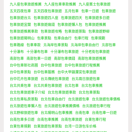
九人座包車旅遊推薦
九人座包車車款推薦
九人座賓士包車旅遊
五天四夜包車
五天四夜包車旅遊
五月包車
包車一日遊
包車旅遊
包車旅遊台北
包車旅遊四人座
包車旅遊四天
包車旅遊多日遊
包車旅遊宜蘭
包車旅遊幾錢
包車旅遊懶人包
包車旅遊推薦
包車旅遊推薦車款
包車旅遊攻略
包車旅遊景點
包車旅遊野柳
包車旅遊陽明山
包車景點
包車自由行
包車行程
包車規劃
包車路線
包車車款
北海岸包車景點
北海岸包車自由行
北部包車
十分瀑布
十分瀑布包車
十分瀑布包車旅遊
十分老街包車旅遊
南部包車
南部包車一日遊
南部包車價錢
南部包車旅遊推薦
台中包車新社商圈
台中包車旅遊
台中包車旅遊行程推薦
台中包車景點
台中包車服務
台中大甲鎮瀾宮包車旅遊
台中花卉包車旅遊
台北傳統包車旅遊
台北兩日旅遊包車
台北共乘包車
台北共乘包車旅遊
台北包車
台北包車推薦
台北包車旅遊車子介紹
台北包車旅遊車款
台北包車景點
台北包車私房景點
台北包車自由行
台北旅遊包車
台北旅遊包車價格
台北旅遊包車懶人包
台北旅遊包車推薦價格
台北旅遊包車行程
台北野柳旅遊包車
台北陽明山包車推薦
台南包車
台南包車一日遊
台南包車多日遊
台南包車推薦
台南包車旅遊
台東包車行程
台東包車規劃
台東旅遊包車景點
台湾一日游包车价格