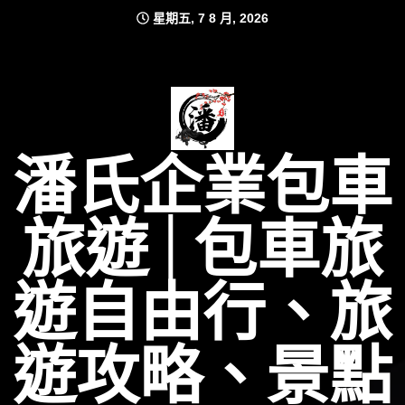
Skip
星期五, 7 8 月, 2026
to
content
潘氏企業包車
旅遊│包車旅
遊自由行、旅
遊攻略、景點