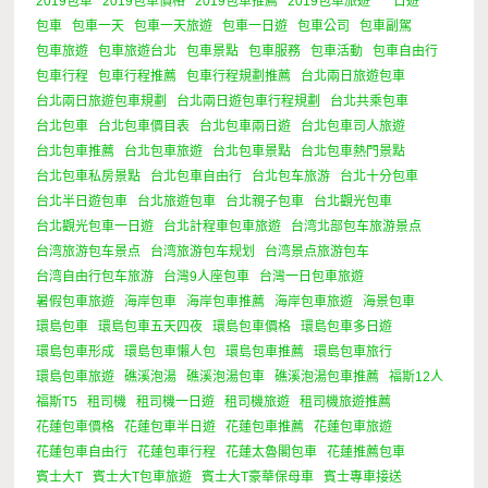
2019包車
2019包車價格
2019包車推薦
2019包車旅遊
一日遊
6 Minutes
包車
包車一天
包車一天旅遊
包車一日遊
包車公司
包車副駕
包車旅遊
包車旅遊台北
包車景點
包車服務
包車活動
包車自由行
包車行程
包車行程推薦
包車行程規劃推薦
台北兩日旅遊包車
台北兩日旅遊包車規劃
台北兩日遊包車行程規劃
台北共乘包車
台北包車
台北包車價目表
台北包車兩日遊
台北包車司人旅遊
台北包車推薦
台北包車旅遊
台北包車景點
台北包車熱門景點
台北包車私房景點
台北包車自由行
台北包车旅游
台北十分包車
台北半日遊包車
台北旅遊包車
台北親子包車
台北觀光包車
台北觀光包車一日遊
台北計程車包車旅遊
台湾北部包车旅游景点
台湾旅游包车景点
台湾旅游包车规划
台湾景点旅游包车
台湾自由行包车旅游
台灣9人座包車
台灣一日包車旅遊
暑假包車旅遊
海岸包車
海岸包車推薦
海岸包車旅遊
海景包車
環島包車
環島包車五天四夜
環島包車價格
環島包車多日遊
環島包車形成
環島包車懶人包
環島包車推薦
環島包車旅行
環島包車旅遊
礁溪泡湯
礁溪泡湯包車
礁溪泡湯包車推薦
福斯12人
福斯T5
租司機
租司機一日遊
租司機旅遊
租司機旅遊推薦
花蓮包車價格
花蓮包車半日遊
花蓮包車推薦
花蓮包車旅遊
花蓮包車自由行
花蓮包車行程
花蓮太魯閣包車
花蓮推薦包車
賓士大T
賓士大T包車旅遊
賓士大T豪華保母車
賓士專車接送