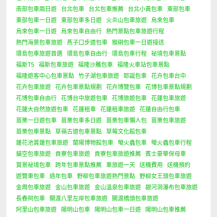
南部包車兩日遊
台北包車
台北包車推薦
台北小黃包車
東部包車
東部包車一日遊
東部包車多日遊
火炎山包車旅遊
烏來包車
烏來包車一日遊
烏來包車自由行
熱門景點包車旅遊行程
熱門海景包車旅遊
燕子口步道包車
猴硐包車一日遊接送
環島包車旅遊首選
環島包車自由行
環島包車行程
祕境包車景點
福斯T5
福斯包車旅遊
福隆沙雕包車
福隆火車站包車景點
福隆遊客中心包車景點
竹子湖包車旅遊
耶誕包車
花卉包車台中
花卉包車旅遊
花卉包車景點規劃
花卉博覽包車
花博包車景點規劃
花博包車自由行
花博台中旅遊包車
花博旅遊包車
花蓮包車旅遊
花蓮大自然旅遊包車
花蓮租車
花蓮租車旅遊
花蓮自由行包車
苗栗一日遊包車
苗栗包車多日遊
苗栗包車懶人包
苗栗包車旅遊
苗栗包車景點
草嶺古道包車景點
草莓文化館包車
蓮花池賞蓮包車旅遊
蘭陽博物館包車
螢火蟲包車
螢火蟲包車行程
貓空包車旅遊
貢寮包車旅遊
貢寮包車旅遊推薦
賓士豪華保母車
賞景祕境包車
跨年包車景點推薦
車旅遊一天
送機費用
送機預約
遊覽車包車
過年包車
野柳包車旅遊熱門景點
野柳女王頭包車旅遊
金周包車旅遊
金山包車旅遊
金山溫泉包車旅遊
銀河洞瀑布包車旅遊
長春祠包車
關渡八里左岸包車旅遊
關渡橋頭包車旅遊
阿里山包車旅遊
陽明山包車
陽明山包車一日遊
陽明山包車推薦