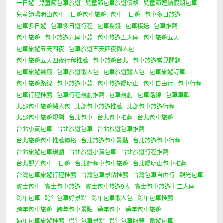
一日遊
兒童節包車旅遊
兒童節包車旅遊價格
兒童節連續假期包車
兒童節陽明山包車一日遊包車旅遊
包車一日遊
包車多日旅遊
包車多日遊
包車多日遊行程
包車幾錢
包車接送
包車推薦
包車旅遊
包車旅遊九座車款
包車旅遊五人座
包車旅遊五天
包車旅遊五天四夜
包車旅遊五天四夜懶人包
包車旅遊五天四夜行程推薦
包車旅遊台北
包車旅遊常見問題
包車旅遊幾錢
包車旅遊懶人包
包車旅遊覽人包
包車旅遊訂車
包車旅遊路線
包車旅遊車款
包車旅遊陽明山
包車自由行
包車行程
包車行程推薦
包車行程規劃推薦
包車規劃
包車路線
包車車款
北部包車旅遊懶人包
北部包車旅遊推薦
北部包車旅遊行程
北部包車旅遊規劃
台北包車
台北包車推薦
台北包車旅遊
台北小黃包車
台北旅遊包車
台北旅遊包車推薦
台北旅遊包車推薦價格
台北旅遊包車景點
台北旅遊包車行程
台北旅遊包車規劃
台北旅遊小黃包車
台北旅遊行程推薦
台北觀光包車一日遊
台北計程車包車旅遊
台北陽明山包車推薦
台灣包車旅遊行程推薦
台灣包車景點推薦
台灣包車自由行
觀光包車
賓士包車
賓士包車旅遊
賓士包車旅遊9人
賓士包車旅遊十二人座
跨年包車
跨年包車好景點
跨年包車懶人包
跨年包車推薦
跨年包車旅遊
跨年包車景點
過年包車
過年包車旅遊
過年包車旅遊推薦
過年包車景點
過年包車服務
遨遊包車