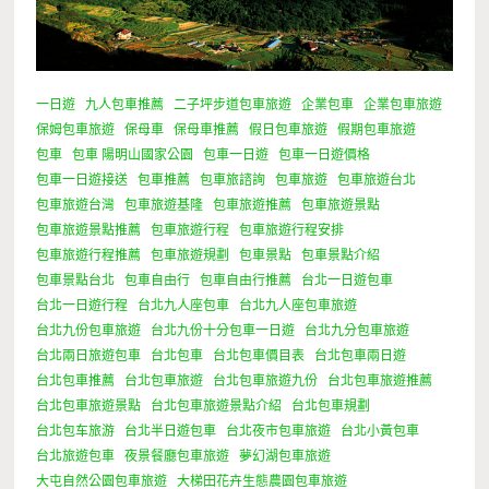
一日遊
九人包車推薦
二子坪步道包車旅遊
企業包車
企業包車旅遊
保姆包車旅遊
保母車
保母車推薦
假日包車旅遊
假期包車旅遊
包車
包車 陽明山國家公園
包車一日遊
包車一日遊價格
包車一日遊接送
包車推薦
包車旅諮詢
包車旅遊
包車旅遊台北
包車旅遊台灣
包車旅遊基隆
包車旅遊推薦
包車旅遊景點
包車旅遊景點推薦
包車旅遊行程
包車旅遊行程安排
包車旅遊行程推薦
包車旅遊規劃
包車景點
包車景點介紹
包車景點台北
包車自由行
包車自由行推薦
台北一日遊包車
台北一日遊行程
台北九人座包車
台北九人座包車旅遊
台北九份包車旅遊
台北九份十分包車一日遊
台北九分包車旅遊
台北兩日旅遊包車
台北包車
台北包車價目表
台北包車兩日遊
台北包車推薦
台北包車旅遊
台北包車旅遊九份
台北包車旅遊推薦
台北包車旅遊景點
台北包車旅遊景點介紹
台北包車規劃
台北包车旅游
台北半日遊包車
台北夜市包車旅遊
台北小黃包車
台北旅遊包車
夜景餐廳包車旅遊
夢幻湖包車旅遊
大屯自然公園包車旅遊
大梯田花卉生態農園包車旅遊