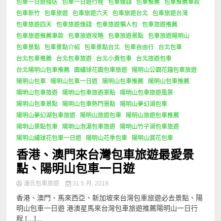
包車一日遊接送
包車一日遊行程
包車幾錢
包車推薦
包車推薦車款
包車新竹
包車旅遊
包車旅遊六天
包車旅遊台北
包車旅遊台灣
包車旅遊四天
包車旅遊幾錢
包車旅遊懶人包
包車旅遊推薦
包車旅遊推薦車款
包車旅遊攻略
包車旅遊景點
包車旅遊陽明山
包車景點
包車景點介紹
包車景點台北
包車自由行
台北包車
台北包車推薦
台北包車旅遊
台北小黃包車
台北旅遊包車
台北陽明山包車推薦
園繡球花園包車旅遊
陽明山公園花鐘包車旅遊
陽明山包車
陽明山包車一日遊
陽明山包車推薦
陽明山包車推薦.
陽明山包車旅遊
陽明山包車旅遊景點
陽明山包車旅遊風景
陽明山包車景點
陽明山包車熱門景點
陽明山夢幻湖包車
陽明山夢幻湖包車旅遊
陽明山旅遊包車
陽明山旅遊包車推薦
陽明山景點包車
陽明山泡湯包車旅遊
陽明山竹子湖包車旅遊
陽明山繡球花包車一日遊
陽明山花季包車
陽明山賞花包車
香港、澳門來台灣包車旅遊最愛景
點、陽明山包車一日遊
潘氏包車旅遊
31 5 月, 2019
香港、澳門、馬來西亞、新加坡來台灣包車旅遊必去景點、陽
明山包車一日遊 港澳星馬來台灣包車旅遊推薦陽明山一日行
程 […]...