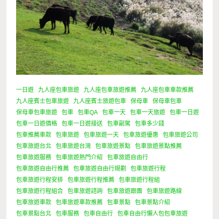
一日遊
九人座包車旅遊
九人座包車旅遊推薦
九人座包車車款推薦
九人座賓士包車旅遊
九人座賓士旅遊包車
保母車
保母車包車
保母車包車旅遊
包車
包車QA
包車一天
包車一天旅遊
包車一日遊
包車一日遊價格
包車一日遊接送
包車副駕
包車多少錢
包車推薦車款
包車旅遊
包車旅遊一天
包車旅遊優惠
包車旅遊公司
包車旅遊台北
包車旅遊台灣
包車旅遊景點
包車旅遊景點推薦
包車旅遊服務
包車旅遊熱門介紹
包車旅遊自由行
包車旅遊自由行推薦
包車旅遊自由行規劃
包車旅遊行程
包車旅遊行程安排
包車旅遊行程推薦
包車旅遊行程組
包車旅遊行程組合
包車旅遊諮詢
包車旅遊跟團
包車旅遊路線
包車旅遊車款
包車旅遊車款推薦
包車景點
包車景點介紹
包車景點台北
包車服務
包車自由行
包車自由行懶人包包車旅遊