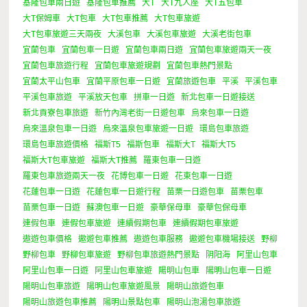
基隆包車兩日遊
基隆包車推薦
大T
大T九人座
大T五包車
大T保姆車
大T包車
大T包車推薦
大T包車旅遊
大T包車旅遊三天兩夜
大溪包車
大溪包車旅遊
大溪老街包車
宜蘭包車
宜蘭包車一日遊
宜蘭包車兩日遊
宜蘭包車旅遊兩天一夜
宜蘭包車旅遊行程
宜蘭包車旅遊規劃
宜蘭包車熱門景點
宜蘭太平山包車
宜蘭平原包車一日遊
宜蘭旅遊包車
平溪
平溪包車
平溪包車旅遊
平溪放天包車
拼車一日遊
新北包車一日遊接送
新北貢寮包車旅遊
新竹內灣老街一日遊包車
烏來包車一日遊
烏來溫泉包車一日遊
烏來溫泉包車旅遊一日遊
環島包車旅遊
環島包車旅遊價格
福斯T5
福斯包車
福斯大T
福斯大T5
福斯大T包車旅遊
福斯大T推薦
羅東包車一日遊
羅東包車旅遊兩天一夜
花博包車一日遊
花東包車一日遊
花蓮包車一日遊
花蓮包車一日遊行程
苗栗一日遊包車
苗栗包車
苗栗包車一日遊
蘇澳包車一日遊
豪華保母車
豪華包保母車
連假包車
連假包車旅遊
連續假期包車
連續假期包車旅遊
遨遊包車價格
遨遊包車推薦
遨遊包車服務
遨遊包車機場接送
野柳
野柳包車
野柳包車旅遊
野柳包車旅遊熱門景點
阴阳海
阿里山包車
阿里山包車一日遊
阿里山包車旅遊
陽明山包車
陽明山包車一日遊
陽明山包車旅遊
陽明山包車旅遊風景
陽明山旅遊包車
陽明山旅遊包車推薦
陽明山景點包車
陽明山泡湯包車旅遊