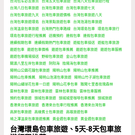
台湾包车必去景点
台灣五天包車旅遊
台灣八天包車旅遊行程
台灣八日包車旅遊
台灣包車旅遊
台灣包車旅遊七天
台灣包車旅遊九天
台灣包車旅遊價格
台灣包車旅遊八天
台灣包車旅遊環島
台灣景點旅遊包車
台灣泡湯包車旅遊
台灣溫泉包車旅遊
台灣熱門包車路線
台灣環島包車
環島包車旅行
環島包車旅遊行程推薦
送機預約
連假包車
連假包車旅遊
連續假期包車
連續假期熱門包車旅遊
遊艇包車接送
遊艇包車旅游
遨遊包車
遨遊包車價格
遨遊包車推薦
遨遊包車旅遊
遨遊包車服務
遨遊包車機場接送
野柳包車旅遊
金山包車旅遊
關渡八里左岸包車旅遊
阴阳海
陰陽海包車旅遊
陽明山公園花鐘包車旅遊
陽明山包車
陽明山包車推薦
陽明山包車推薦.
陽明山泡湯包車旅遊
陽明山竹子湖包車旅遊
陽明山繡球花包車一日遊
陽明山花季包車
雅聞七里香玫瑰森林
雲林包車旅
雲林包車旅遊
雲林包車景點
雲林包車服務
預約包車旅遊
頭城包車旅遊
頭城城堡咖啡包車推薦
頭城旅遊
香港來台包車旅遊
香港來台包車行程推薦
香港來台灣包車
高屏包車旅遊
高級賓士包車旅遊
高雄旅遊包車
鳩之澤溫泉包車旅遊推薦
黃金週包車旅遊
黄金週包車旅遊
台灣環島包車旅遊、5天-8天包車旅