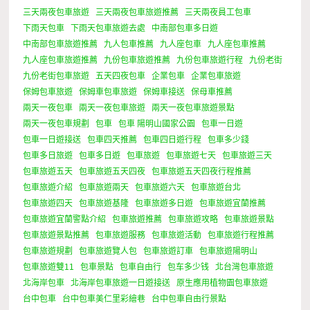
三天兩夜包車旅遊
三天兩夜包車旅遊推薦
三天兩夜員工包車
下雨天包車
下雨天包車旅遊去處
中南部包車多日遊
中南部包車旅遊推薦
九人包車推薦
九人座包車
九人座包車推薦
九人座包車旅遊推薦
九份包車旅遊推薦
九份包車旅遊行程
九份老街
九份老街包車旅遊
五天四夜包車
企業包車
企業包車旅遊
保姆包車旅遊
保姆車包車旅遊
保姆車接送
保母車推薦
兩天一夜包車
兩天一夜包車旅遊
兩天一夜包車旅遊景點
兩天一夜包車規劃
包車
包車 陽明山國家公園
包車一日遊
包車一日遊接送
包車四天推薦
包車四日遊行程
包車多少錢
包車多日旅遊
包車多日遊
包車旅遊
包車旅遊七天
包車旅遊三天
包車旅遊五天
包車旅遊五天四夜
包車旅遊五天四夜行程推薦
包車旅遊介紹
包車旅遊兩天
包車旅遊六天
包車旅遊台北
包車旅遊四天
包車旅遊基隆
包車旅遊多日遊
包車旅遊宜蘭推薦
包車旅遊宜蘭警點介紹
包車旅遊推薦
包車旅遊攻略
包車旅遊景點
包車旅遊景點推薦
包車旅遊服務
包車旅遊活動
包車旅遊行程推薦
包車旅遊規劃
包車旅遊覽人包
包車旅遊訂車
包車旅遊陽明山
包車旅遊雙11
包車景點
包車自由行
包车多少钱
北台灣包車旅遊
北海岸包車
北海岸包車旅遊一日遊接送
原生應用植物園包車旅遊
台中包車
台中包車美仁里彩繪巷
台中包車自由行景點