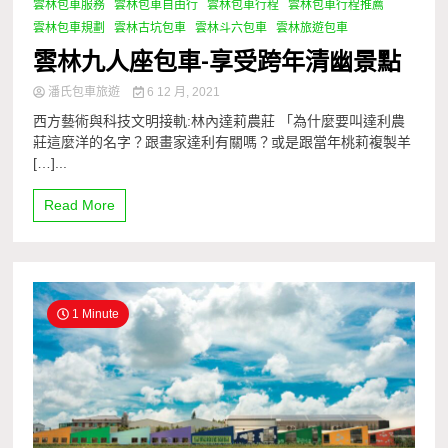
雲林包車服務
雲林包車自由行
雲林包車行程
雲林包車行程推薦
雲林包車規劃
雲林古坑包車
雲林斗六包車
雲林旅遊包車
雲林九人座包車-享受跨年清幽景點
潘氏包車旅遊
6 12 月, 2021
西方藝術與科技文明接軌:林內達莉農莊 「為什麼要叫達利農
莊這麼洋的名字？跟畫家達利有關嗎？或是跟當年桃莉複製羊
[…]...
Read More
1 Minute