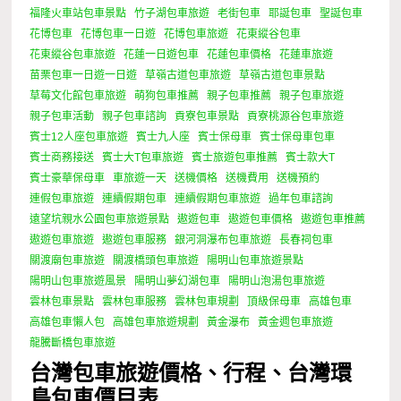
福隆火車站包車景點
竹子湖包車旅遊
老街包車
耶誕包車
聖誕包車
花博包車
花博包車一日遊
花博包車旅遊
花東縱谷包車
花東縱谷包車旅遊
花蓮一日遊包車
花蓮包車價格
花蓮車旅遊
苗栗包車一日遊一日遊
草嶺古道包車旅遊
草嶺古道包車景點
草莓文化館包車旅遊
萌狗包車推薦
親子包車推薦
親子包車旅遊
親子包車活動
親子包車諮詢
貢寮包車景點
貢寮桃源谷包車旅遊
賓士12人座包車旅遊
賓士九人座
賓士保母車
賓士保母車包車
賓士商務接送
賓士大T包車旅遊
賓士旅遊包車推薦
賓士款大T
賓士豪華保母車
車旅遊一天
送機價格
送機費用
送機預約
連假包車旅遊
連續假期包車
連續假期包車旅遊
過年包車諮詢
遠望坑親水公園包車旅遊景點
遨遊包車
遨遊包車價格
遨遊包車推薦
遨遊包車旅遊
遨遊包車服務
銀河洞瀑布包車旅遊
長春祠包車
關渡廟包車旅遊
關渡橋頭包車旅遊
陽明山包車旅遊景點
陽明山包車旅遊風景
陽明山夢幻湖包車
陽明山泡湯包車旅遊
雲林包車景點
雲林包車服務
雲林包車規劃
頂級保母車
高雄包車
高雄包車懶人包
高雄包車旅遊規劃
黃金瀑布
黃金週包車旅遊
龍騰斷橋包車旅遊
台灣包車旅遊價格、行程、台灣環
島包車價目表