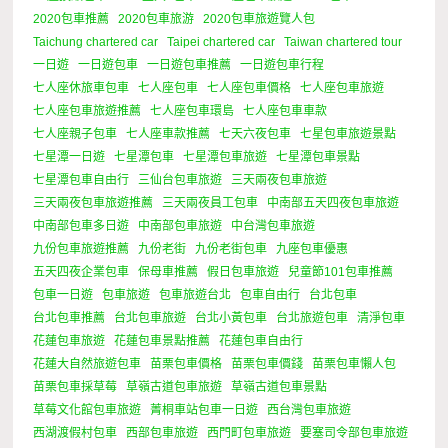
2020包車推薦
2020包車旅游
2020包車旅遊覽人包
Taichung chartered car
Taipei chartered car
Taiwan chartered tour
一日遊
一日遊包車
一日遊包車推薦
一日遊包車行程
七人座休旅車包車
七人座包車
七人座包車價格
七人座包車旅遊
七人座包車旅遊推薦
七人座包車環島
七人座包車車款
七人座親子包車
七人座車款推薦
七天六夜包車
七星包車旅遊景點
七星潭一日遊
七星潭包車
七星潭包車旅遊
七星潭包車景點
七星潭包車自由行
三仙台包車旅遊
三天兩夜包車旅遊
三天兩夜包車旅遊推薦
三天兩夜員工包車
中南部五天四夜包車旅遊
中南部包車多日遊
中南部包車旅遊
中台灣包車旅遊
九份包車旅遊推薦
九份老街
九份老街包車
九座包車優惠
五天四夜企業包車
保母車推薦
假日包車旅遊
兒童節101包車推薦
包車一日遊
包車旅遊
包車旅遊台北
包車自由行
台北包車
台北包車推薦
台北包車旅遊
台北小黃包車
台北旅遊包車
清淨包車
花蓮包車旅遊
花蓮包車景點推薦
花蓮包車自由行
花蓮大自然旅遊包車
苗栗包車價格
苗栗包車價錢
苗栗包車懶人包
苗栗包車採草莓
草嶺古道包車旅遊
草嶺古道包車景點
草莓文化館包車旅遊
菁桐車站包車一日遊
西台灣包車旅遊
西湖渡假村包車
西部包車旅遊
西門町包車旅遊
要塞司令部包車旅遊