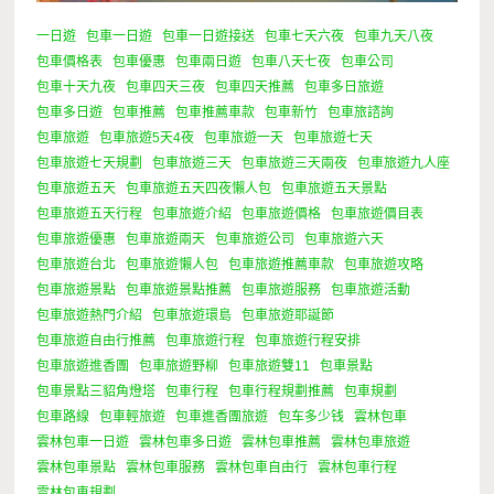
一日遊
包車一日遊
包車一日遊接送
包車七天六夜
包車九天八夜
包車價格表
包車優惠
包車兩日遊
包車八天七夜
包車公司
包車十天九夜
包車四天三夜
包車四天推薦
包車多日旅遊
包車多日遊
包車推薦
包車推薦車款
包車新竹
包車旅諮詢
包車旅遊
包車旅遊5天4夜
包車旅遊一天
包車旅遊七天
包車旅遊七天規劃
包車旅遊三天
包車旅遊三天兩夜
包車旅遊九人座
包車旅遊五天
包車旅遊五天四夜懶人包
包車旅遊五天景點
包車旅遊五天行程
包車旅遊介紹
包車旅遊價格
包車旅遊價目表
包車旅遊優惠
包車旅遊兩天
包車旅遊公司
包車旅遊六天
包車旅遊台北
包車旅遊懶人包
包車旅遊推薦車款
包車旅遊攻略
包車旅遊景點
包車旅遊景點推薦
包車旅遊服務
包車旅遊活動
包車旅遊熱門介紹
包車旅遊環島
包車旅遊耶誕節
包車旅遊自由行推薦
包車旅遊行程
包車旅遊行程安排
包車旅遊進香團
包車旅遊野柳
包車旅遊雙11
包車景點
包車景點三貂角燈塔
包車行程
包車行程規劃推薦
包車規劃
包車路線
包車輕旅遊
包車進香團旅遊
包车多少钱
雲林包車
雲林包車一日遊
雲林包車多日遊
雲林包車推薦
雲林包車旅遊
雲林包車景點
雲林包車服務
雲林包車自由行
雲林包車行程
雲林包車規劃