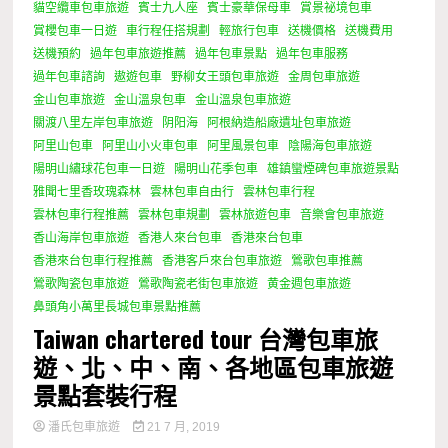
貓空纜車包車旅遊
賓士九人座
賓士豪華保母車
賞景祕境包車
賞櫻包車一日遊
車行程任搭規劃
輕旅行包車
送機價格
送機費用
送機預約
過年包車旅遊推薦
過年包車景點
過年包車服務
過年包車諮詢
遨遊包車
野柳女王頭包車旅遊
金周包車旅遊
金山包車旅遊
金山溫泉包車
金山溫泉包車旅遊
關渡八里左岸包車旅遊
阴阳海
阿根納造船廠遺址包車旅遊
阿里山包車
阿里山小火車包車
阿里風景包車
陰陽海包車旅遊
陽明山繡球花包車一日遊
陽明山花季包車
雄鎮蠻煙碑包車旅遊景點
雅聞七里香玫瑰森林
雲林包車自由行
雲林包車行程
雲林包車行程推薦
雲林包車規劃
雲林旅遊包車
音樂會包車旅遊
香山海岸包車旅遊
香港人來台包車
香港來台包車
香港來台包車行程推薦
香港客戶來台包車旅遊
鶯歌包車推薦
鶯歌陶瓷包車旅遊
鶯歌陶瓷老街包車旅遊
黄金週包車旅遊
鼻頭角小萬里長城包車景點推薦
Taiwan chartered tour 台灣包車旅
遊、北、中、南、各地區包車旅遊
景點套裝行程
潘氏包車旅遊
21 7 月, 2019