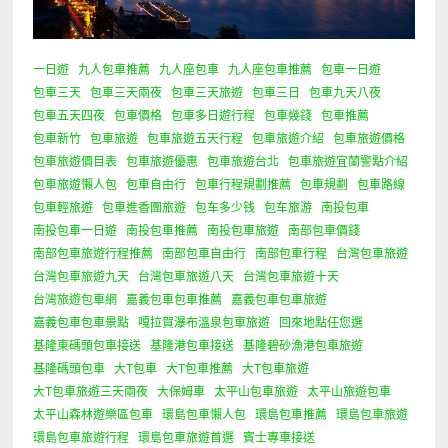
一日遊
九人包車推薦
九人座包車
九人座包車推薦
包車一日遊
包車三天
包車三天兩夜
包車三天旅遊
包車三日
包車九天八夜
包車五天四夜
包車價格
包車多日遊行程
包車幾錢
包車推薦
包車新竹
包車旅遊
包車旅遊五天行程
包車旅遊介紹
包車旅遊價格
包車旅遊價目表
包車旅遊優惠
包車旅遊台北
包車旅遊宜蘭警點介紹
包車旅遊懶人包
包車自由行
包車行程規劃推薦
包車規劃
包車路線
包車輕旅遊
包車進香團旅遊
包车多少钱
包车旅游
南投包車
南投包車一日遊
南投包車推薦
南投包車旅遊
南部包車價錢
南部包車旅遊行程推薦
南部包車自由行
南部包車行程
台灣包車旅遊
台灣包車旅遊九天
台灣包車旅遊八天
台灣包車旅遊十天
台灣旅遊包車網
嘉義包車包車推薦
嘉義包車包車旅遊
嘉義包車包車景點
嘎拉賀瀑布溫泉包車旅遊
回來地點任您選
基隆東碼頭包車接送
基隆港包車接送
基隆碧砂漁港包車旅遊
基隆碼頭包車
大T包車
大T包車推薦
大T包車旅遊
大T包車旅遊三天兩夜
大保姆車
太平山包車旅遊
太平山旅遊包車
太平山森林遊樂區包車
環島包車懶人包
環島包車推薦
環島包車旅遊
環島包車旅遊行程
環島包車旅遊首選
賓士專車接送