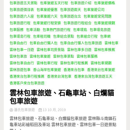
包車旅遊五天景點
包車旅遊五天行程
包車旅遊介紹
包車旅遊價格
包車旅遊價目表
包車旅遊優惠
包車旅遊兩天
包車旅遊公司
包車旅遊六人座
包車旅遊六天
包車旅遊台北
包車旅遊常見問題
包車旅遊行程
包車旅遊行程安排
包車旅遊行程組合
包車旅遊規劃
包車服務
包車活動
包車熱門旅遊行程
包車環島
包車環島旅遊
包車環島行程
包車租司機
包車組合景點
包車組合行程
包車網
包車自由行
包車自由行懶人包
包車自由行懶人包包車旅遊
雲林包車
雲林包車一日遊
雲林包車司房景點
雲林包車多日遊
雲林包車推薦
雲林包車旅
雲林包車旅遊
雲林包車景點
雲林包車服務
雲林包車自由行
雲林包車行程
雲林包車行程推薦
雲林包車規劃
雲林旅遊包車
香山海岸包車旅遊
香港來台包車
香港來台包車旅遊
香港來台包車行程推薦
香港來台灣包車
香港來台灣包車旅遊五天
香港客戶來台包車旅遊
雲林包車旅遊、石龜車站、白爛貓
包車旅遊
潘氏包車旅遊
13 10 月, 2019
雲林包車旅遊、石龜車站、白爛貓包車旅遊 雲林縣斗南鎮石
龜車站彩繪稻田及車站 雲林包車旅遊、雲林包車一日遊景點