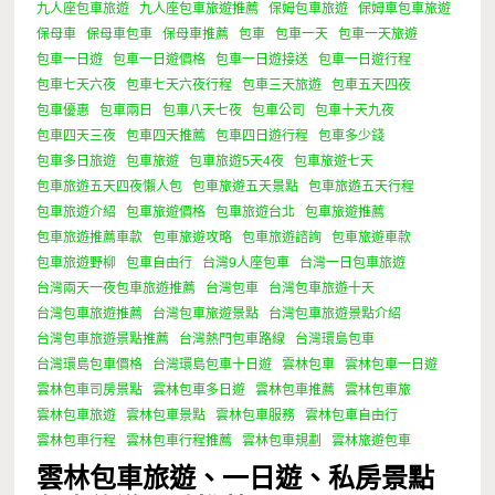
九人座包車旅遊
九人座包車旅遊推薦
保姆包車旅遊
保姆車包車旅遊
保母車
保母車包車
保母車推薦
包車
包車一天
包車一天旅遊
包車一日遊
包車一日遊價格
包車一日遊接送
包車一日遊行程
包車七天六夜
包車七天六夜行程
包車三天旅遊
包車五天四夜
包車優惠
包車兩日
包車八天七夜
包車公司
包車十天九夜
包車四天三夜
包車四天推薦
包車四日遊行程
包車多少錢
包車多日旅遊
包車旅遊
包車旅遊5天4夜
包車旅遊七天
包車旅遊五天四夜懶人包
包車旅遊五天景點
包車旅遊五天行程
包車旅遊介紹
包車旅遊價格
包車旅遊台北
包車旅遊推薦
包車旅遊推薦車款
包車旅遊攻略
包車旅遊諮詢
包車旅遊車款
包車旅遊野柳
包車自由行
台灣9人座包車
台灣一日包車旅遊
台灣兩天一夜包車旅遊推薦
台灣包車
台灣包車旅遊十天
台灣包車旅遊推薦
台灣包車旅遊景點
台灣包車旅遊景點介紹
台灣包車旅遊景點推薦
台灣熱門包車路線
台灣環島包車
台灣環島包車價格
台灣環島包車十日遊
雲林包車
雲林包車一日遊
雲林包車司房景點
雲林包車多日遊
雲林包車推薦
雲林包車旅
雲林包車旅遊
雲林包車景點
雲林包車服務
雲林包車自由行
雲林包車行程
雲林包車行程推薦
雲林包車規劃
雲林旅遊包車
雲林包車旅遊、一日遊、私房景點