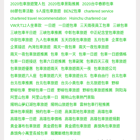
2020包車旅遊覽人包
2020包車景點推薦
2020台中春節包車
88節包車活動
9人座包車旅遊
BENZ包車
chartered service
chartered travel recommendation
Hsinchu chartered car
VW大T12人坐車款
一日遊
一日遊包車
三天兩夜員工包車
三峽包車
三峽包車半日遊
三峽包車推薦
中彰包車旅遊
中正紀念堂包車旅遊
中部包車旅遊
九人包車推薦
五天四夜包車旅遊
五月包車
企業包車
企業接送
內灣包車旅遊
兩天一夜包車
兩天一夜包車旅遊
兩天一夜包車旅遊推薦
包車
包車一天
包車一日遊
包車一日遊價格
包車一日遊接送
包車六日遊推薦
包車副駕
包車四天三夜
包車旅遊
包車旅遊優惠
包車旅遊兩天
包車旅遊兩天一夜
包車旅遊公司
包車旅遊六人座
包車旅遊六天
包車旅遊台北
包車自由行
台北包車
台北包車推薦
台北包車旅遊
台北小黃包車
台北旅遊包車
野柳
野柳包車
野柳包車一日遊
野柳包車旅遊
野柳包車旅遊推薦
阴阳海
阿里山包車
阿里山包車一日
陽明山包車熱門景點
陽明山夢幻湖包車旅遊
陽明山旅遊包車
雲林包車行程推薦
雲林包車規劃
預約包車一日遊
高美濕地包車旅遊
高雄包車
高雄包車一日遊
高雄包車價格
高雄包車旅遊
高雄包車旅遊規劃
黃金瀑布包車旅遊
黃金週包車
黃金週包車旅遊
鼻頭角包車旅遊
鼻頭角小萬里長城包車
龍騰斷橋包車旅遊