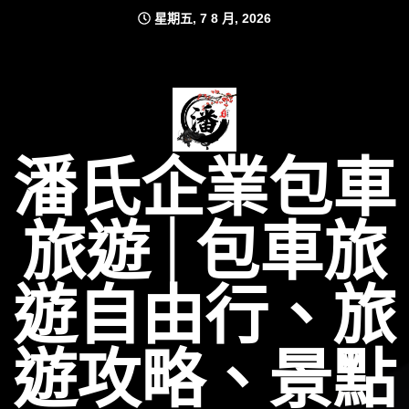
Skip
星期五, 7 8 月, 2026
to
content
潘氏企業包車
旅遊│包車旅
遊自由行、旅
遊攻略、景點