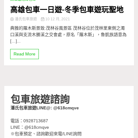
高雄包車一日遊-冬季包車遊玩聖地
潘氏包車旅遊
10 12 月, 2021
典雅的羅木斯景致:茂林谷風景區 茂林谷位於茂林里東側之濁
口溪與支流木勝溪之交會處，原名「羅木斯」，魯凱族語意為
[…]...
Read More
包車旅遊諮詢
潘氏包車旅遊LINE@: @618cmqve
電話：0928713687
LINE：@618cmqve
※包車預定、諮詢歡迎來電/LINE詢問