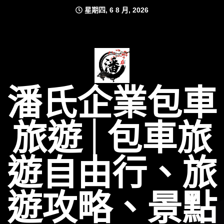
Skip
星期四, 6 8 月, 2026
to
content
潘氏企業包車
旅遊│包車旅
遊自由行、旅
遊攻略、景點