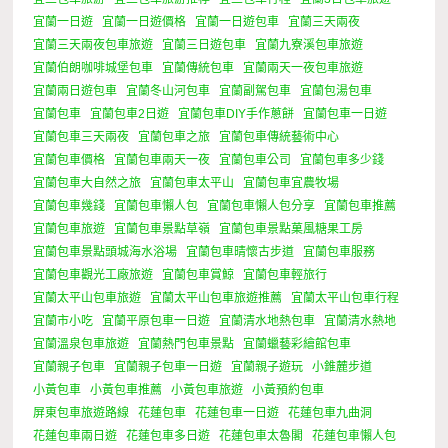
宜蘭一日遊
宜蘭一日遊價格
宜蘭一日遊包車
宜蘭三天兩夜
宜蘭三天兩夜包車旅遊
宜蘭三日遊包車
宜蘭九寮溪包車旅遊
宜蘭伯朗咖啡城堡包車
宜蘭傳統包車
宜蘭兩天一夜包車旅遊
宜蘭兩日遊包車
宜蘭冬山河包車
宜蘭副駕包車
宜蘭包湯包車
宜蘭包車
宜蘭包車2日遊
宜蘭包車DIY手作蔥餅
宜蘭包車一日遊
宜蘭包車三天兩夜
宜蘭包車之旅
宜蘭包車傳統藝術中心
宜蘭包車價格
宜蘭包車兩天一夜
宜蘭包車公司
宜蘭包車多少錢
宜蘭包車大自然之旅
宜蘭包車太平山
宜蘭包車宜農牧場
宜蘭包車幾錢
宜蘭包車懶人包
宜蘭包車懶人包分享
宜蘭包車推薦
宜蘭包車旅遊
宜蘭包車景點草嶺
宜蘭包車景點菓風糖果工房
宜蘭包車景點頭城海水浴場
宜蘭包車晴懷古步道
宜蘭包車服務
宜蘭包車觀光工廠旅遊
宜蘭包車賞鯨
宜蘭包車輕旅行
宜蘭太平山包車旅遊
宜蘭太平山包車旅遊推薦
宜蘭太平山包車行程
宜蘭市小吃
宜蘭平原包車一日遊
宜蘭清水地熱包車
宜蘭清水熱地
宜蘭溫泉包車旅遊
宜蘭熱門包車景點
宜蘭蠟藝彩繪館包車
宜蘭親子包車
宜蘭親子包車一日遊
宜蘭親子遊玩
小錐麓步道
小黃包車
小黃包車推薦
小黃包車旅遊
小黃預約包車
屏東包車旅遊路線
花蓮包車
花蓮包車一日遊
花蓮包車九曲洞
花蓮包車兩日遊
花蓮包車多日遊
花蓮包車太魯閣
花蓮包車懶人包