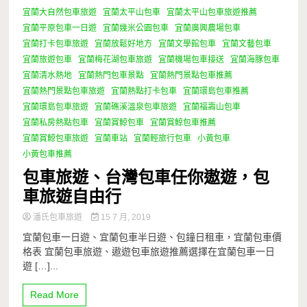
宜蘭大自然包車旅遊
宜蘭太平山包車
宜蘭太平山包車旅遊推薦
宜蘭平原包車一日遊
宜蘭幾米公園包車
宜蘭廣興農場包車
宜蘭打卡包車旅遊
宜蘭放鬆好地方
宜蘭文學館包車
宜蘭文藝包車
宜蘭旅遊包車
宜蘭梅花湖包車旅遊
宜蘭機場包車接送
宜蘭海豚包車
宜蘭清水熱地
宜蘭熱門包車景點
宜蘭熱門景點包車推薦
宜蘭熱門景點包車旅遊
宜蘭熱點打卡包車
宜蘭環島包車推薦
宜蘭環島包車旅遊
宜蘭礁溪溫泉包車旅遊
宜蘭福壽山包車
宜蘭私房熱點包車
宜蘭賞鯨包車
宜蘭賞鯨包車推薦
宜蘭賞鯨包車旅遊
宜蘭車站
宜蘭輕旅行包車
小黃包車
小黃包車推薦
包車旅遊、台灣包車任你遨遊，包
車旅遊自由行
潘氏包車旅遊
15 7 月, 2019
宜蘭包車一日遊、宜蘭包車半日遊、包鐘日租車，宜蘭包車價
格表 宜蘭包車旅遊、遨遊包車旅遊推薦選擇在宜蘭包車一日
遊 […]...
Read More