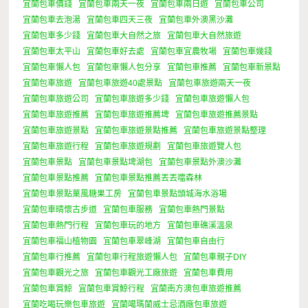
宜蘭包車價錢
宜蘭包車兩天一夜
宜蘭包車兩日遊
宜蘭包車公司
宜蘭包車去泡湯
宜蘭包車四天三夜
宜蘭包車外澳黑沙灘
宜蘭包車多少錢
宜蘭包車大自然之旅
宜蘭包車大自然旅遊
宜蘭包車太平山
宜蘭包車好去處
宜蘭包車宜農牧場
宜蘭包車幾錢
宜蘭包車懶人包
宜蘭包車懶人包分享
宜蘭包車推薦
宜蘭包車新景點
宜蘭包車旅遊
宜蘭包車旅遊40處景點
宜蘭包車旅遊兩天一夜
宜蘭包車旅遊公司
宜蘭包車旅遊多少錢
宜蘭包車旅遊懶人包
宜蘭包車旅遊推薦
宜蘭包車旅遊推薦埤
宜蘭包車旅遊推薦景點
宜蘭包車旅遊景點
宜蘭包車旅遊景點推薦
宜蘭包車旅遊景點整理
宜蘭包車旅遊行程
宜蘭包車旅遊規劃
宜蘭包車旅遊覽人包
宜蘭包車景點
宜蘭包車景點埤湖包
宜蘭包車景點外澳沙灘
宜蘭包車景點推薦
宜蘭包車景點推薦丟丟噹森林
宜蘭包車景點菓風糖果工房
宜蘭包車景點頭城海水浴場
宜蘭包車晴懷古步道
宜蘭包車服務
宜蘭包車熱門景點
宜蘭包車熱門行程
宜蘭包車玩的地方
宜蘭包車礁溪溫泉
宜蘭包車福山植物園
宜蘭包車翠峰湖
宜蘭包車自由行
宜蘭包車行推薦
宜蘭包車行程旅遊懶人包
宜蘭包車親子DIY
宜蘭包車觀光之旅
宜蘭包車觀光工廠旅遊
宜蘭包車費用
宜蘭包車賞鯨
宜蘭包車賞鯨行程
宜蘭南方澳包車旅遊推薦
宜蘭吃喝玩樂包車旅遊
宜蘭噶瑪蘭威士忌酒廠包車旅遊