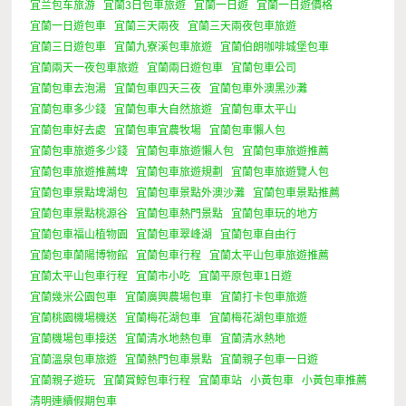
宜兰包车旅游
宜蘭3日包車旅遊
宜蘭一日遊
宜蘭一日遊價格
宜蘭一日遊包車
宜蘭三天兩夜
宜蘭三天兩夜包車旅遊
宜蘭三日遊包車
宜蘭九寮溪包車旅遊
宜蘭伯朗咖啡城堡包車
宜蘭兩天一夜包車旅遊
宜蘭兩日遊包車
宜蘭包車公司
宜蘭包車去泡湯
宜蘭包車四天三夜
宜蘭包車外澳黑沙灘
宜蘭包車多少錢
宜蘭包車大自然旅遊
宜蘭包車太平山
宜蘭包車好去處
宜蘭包車宜農牧場
宜蘭包車懶人包
宜蘭包車旅遊多少錢
宜蘭包車旅遊懶人包
宜蘭包車旅遊推薦
宜蘭包車旅遊推薦埤
宜蘭包車旅遊規劃
宜蘭包車旅遊覽人包
宜蘭包車景點埤湖包
宜蘭包車景點外澳沙灘
宜蘭包車景點推薦
宜蘭包車景點桃源谷
宜蘭包車熱門景點
宜蘭包車玩的地方
宜蘭包車福山植物園
宜蘭包車翠峰湖
宜蘭包車自由行
宜蘭包車蘭陽博物館
宜蘭包車行程
宜蘭太平山包車旅遊推薦
宜蘭太平山包車行程
宜蘭市小吃
宜蘭平原包車1日遊
宜蘭幾米公園包車
宜蘭廣興農場包車
宜蘭打卡包車旅遊
宜蘭桃園機場機送
宜蘭梅花湖包車
宜蘭梅花湖包車旅遊
宜蘭機場包車接送
宜蘭清水地熱包車
宜蘭清水熱地
宜蘭溫泉包車旅遊
宜蘭熱門包車景點
宜蘭親子包車一日遊
宜蘭親子遊玩
宜蘭賞鯨包車行程
宜蘭車站
小黃包車
小黃包車推薦
清明連續假期包車