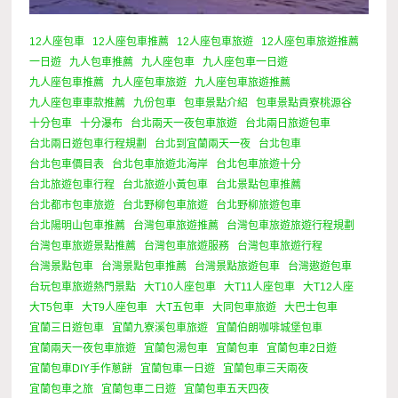
12人座包車
12人座包車推薦
12人座包車旅遊
12人座包車旅遊推薦
一日遊
九人包車推薦
九人座包車
九人座包車一日遊
九人座包車推薦
九人座包車旅遊
九人座包車旅遊推薦
九人座包車車款推薦
九份包車
包車景點介紹
包車景點貢寮桃源谷
十分包車
十分瀑布
台北兩天一夜包車旅遊
台北兩日旅遊包車
台北兩日遊包車行程規劃
台北到宜蘭兩天一夜
台北包車
台北包車價目表
台北包車旅遊北海岸
台北包車旅遊十分
台北旅遊包車行程
台北旅遊小黃包車
台北景點包車推薦
台北都市包車旅遊
台北野柳包車旅遊
台北野柳旅遊包車
台北陽明山包車推薦
台灣包車旅遊推薦
台灣包車旅遊旅遊行程規劃
台灣包車旅遊景點推薦
台灣包車旅遊服務
台灣包車旅遊行程
台灣景點包車
台灣景點包車推薦
台灣景點旅遊包車
台灣遨遊包車
台玩包車旅遊熱門景點
大T10人座包車
大T11人座包車
大T12人座
大T5包車
大T9人座包車
大T五包車
大同包車旅遊
大巴士包車
宜蘭三日遊包車
宜蘭九寮溪包車旅遊
宜蘭伯朗咖啡城堡包車
宜蘭兩天一夜包車旅遊
宜蘭包湯包車
宜蘭包車
宜蘭包車2日遊
宜蘭包車DIY手作蔥餅
宜蘭包車一日遊
宜蘭包車三天兩夜
宜蘭包車之旅
宜蘭包車二日遊
宜蘭包車五天四夜