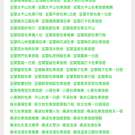
宜蘭噶瑪蘭威士忌酒廠包車旅遊
宜蘭大自然包車旅遊
宜蘭太平山包車
宜蘭太平山包車旅遊
宜蘭太平山包車旅遊推薦
宜蘭太平山包車行程
宜蘭平原包車1日遊
宜蘭平原包車一日遊
宜蘭幾米公園包車
宜蘭廣興農場包車
宜蘭打卡包車旅遊
宜蘭放鬆好地方
宜蘭旅遊包車
宜蘭旅遊包車太平山
宜蘭旅遊包車懶人包
宜蘭旅遊包車推薦
宜蘭旅遊包車行程
宜蘭旺山休閒農場包車
宜蘭梅花湖包車
宜蘭梅花湖包車旅遊
宜蘭清水地熱包車
宜蘭清水熱地
宜蘭溫泉包車旅遊
宜蘭熱門包車景點
宜蘭私房熱點包車
宜蘭羅東一日遊
宜蘭聖誕一日遊
宜蘭聖誕包車旅遊
宜蘭聖誕打卡包車旅遊
宜蘭藝術包車
宜蘭蘇澳包車旅遊
宜蘭親子包車
宜蘭親子包車一日遊
宜蘭賞鯨包車
宜蘭賞鯨包車推薦
宜蘭賞鯨包車行程
宜蘭車站
宜蘭輕塵別院
宜蘭餅發明館包車旅遊
宜蘭香草菲菲包車旅遊
富貴角燈塔包車旅遊
小黃包車
小黃包車推薦
小黃包車旅遊
小黃預約包車
平山包車一日遊
平溪包車
幾米公園包車旅遊
幾米廣場包車
新北包包車旅遊景點介紹
新北包車一日遊接送
新北包車旅遊
礁溪包車懶人包
礁溪包車旅遊
礁溪包車旅遊兩天一夜
礁溪包車旅遊推薦
礁溪包車旅遊景點
礁溪包車旅遊規劃
礁溪包车景点推荐
礁溪大眾池
礁溪泡湯
礁溪泡湯包車
礁溪泡湯包車推薦
礁溪泡湯包車旅遊
礁溪溫泉公園包車旅遊