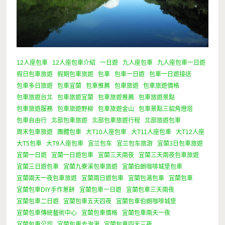
12人座包車
12人座包車介紹
一日遊
九人座包車
九人座包車一日遊
假日包車旅遊
假期包車旅遊
包車
包車一日遊
包車一日遊接送
包車多日旅遊
包車宜蘭
包車推薦
包車旅遊
包車旅遊價格
包車旅遊台北
包車旅遊宜蘭
包車旅遊推薦
包車旅遊景點
包車旅遊服務
包車旅遊野柳
包車旅遊金山
包車景點三貂角燈塔
包車自由行
北部包車旅遊
北部包車旅遊行程
北部旅遊包車
周末包車旅遊
團體包車
大T10人座包車
大T11人座包車
大T12人座
大T5包車
大T9人座包車
宜兰包车
宜兰包车旅游
宜蘭3日包車旅遊
宜蘭一日遊
宜蘭一日遊包車
宜蘭三天兩夜
宜蘭三天兩夜包車旅遊
宜蘭三日遊包車
宜蘭九寮溪包車旅遊
宜蘭伯朗咖啡城堡包車
宜蘭兩天一夜包車旅遊
宜蘭兩日遊包車
宜蘭包湯包車
宜蘭包車
宜蘭包車DIY手作蔥餅
宜蘭包車一日遊
宜蘭包車三天兩夜
宜蘭包車二日遊
宜蘭包車五天四夜
宜蘭包車伯朗咖啡城堡
宜蘭包車傳統藝術中心
宜蘭包車價格
宜蘭包車兩天一夜
宜蘭包車公司
宜蘭包車去泡湯
宜蘭包車四天三夜