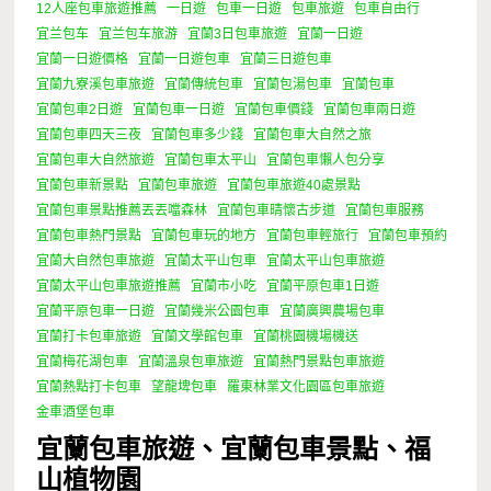
12人座包車旅遊推薦
一日遊
包車一日遊
包車旅遊
包車自由行
宜兰包车
宜兰包车旅游
宜蘭3日包車旅遊
宜蘭一日遊
宜蘭一日遊價格
宜蘭一日遊包車
宜蘭三日遊包車
宜蘭九寮溪包車旅遊
宜蘭傳統包車
宜蘭包湯包車
宜蘭包車
宜蘭包車2日遊
宜蘭包車一日遊
宜蘭包車價錢
宜蘭包車兩日遊
宜蘭包車四天三夜
宜蘭包車多少錢
宜蘭包車大自然之旅
宜蘭包車大自然旅遊
宜蘭包車太平山
宜蘭包車懶人包分享
宜蘭包車新景點
宜蘭包車旅遊
宜蘭包車旅遊40處景點
宜蘭包車景點推薦丟丟噹森林
宜蘭包車晴懷古步道
宜蘭包車服務
宜蘭包車熱門景點
宜蘭包車玩的地方
宜蘭包車輕旅行
宜蘭包車預約
宜蘭大自然包車旅遊
宜蘭太平山包車
宜蘭太平山包車旅遊
宜蘭太平山包車旅遊推薦
宜蘭市小吃
宜蘭平原包車1日遊
宜蘭平原包車一日遊
宜蘭幾米公園包車
宜蘭廣興農場包車
宜蘭打卡包車旅遊
宜蘭文學館包車
宜蘭桃園機場機送
宜蘭梅花湖包車
宜蘭溫泉包車旅遊
宜蘭熱門景點包車旅遊
宜蘭熱點打卡包車
望龍埤包車
羅東林業文化園區包車旅遊
金車酒堡包車
宜蘭包車旅遊、宜蘭包車景點、福
山植物園