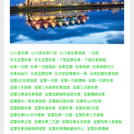
12人座包車
12人座包車介紹
12人座包車旅遊
一日遊
冬天宜蘭包車
冬天宜蘭包車，下雨宜蘭包車，下雨包車旅遊
包車一日遊
包車一日遊接送
包車宜蘭
包車旅遊
包車旅遊台北
包車自由行
北部宜蘭包車
台北到宜蘭兩天一夜
台灣宜蘭包車旅遊
宜蘭3日包車旅遊
宜蘭一日遊
宜蘭一日遊價格
宜蘭一日遊包車
宜蘭三天兩夜
宜蘭三天兩夜包車旅遊
宜蘭三日遊包車
宜蘭九寮溪包車旅遊
宜蘭伯朗咖啡城堡包車
宜蘭傳統包車
宜蘭兩天一夜包車旅遊
宜蘭兩日遊包車
宜蘭冬山河包車
宜蘭副駕包車
宜蘭包湯包車
宜蘭包車
宜蘭包車2日遊
宜蘭包車DIY手作蔥餅
宜蘭包車一日遊
宜蘭包車三天兩夜
宜蘭包車之旅
宜蘭包車二日遊
宜蘭包車五天四夜
宜蘭包車人氣景點
宜蘭包車伯朗咖啡城堡
宜蘭包車傳統藝術中心
宜蘭包車價格