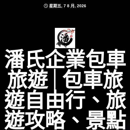
Skip
星期五, 7 8 月, 2026
to
content
潘氏企業包車
旅遊│包車旅
遊自由行、旅
遊攻略、景點