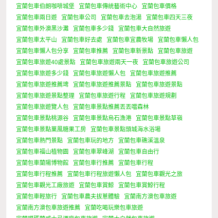
宜蘭包車伯朗咖啡城堡
宜蘭包車傳統藝術中心
宜蘭包車價格
宜蘭包車兩日遊
宜蘭包車公司
宜蘭包車去泡湯
宜蘭包車四天三夜
宜蘭包車外澳黑沙灘
宜蘭包車多少錢
宜蘭包車大自然旅遊
宜蘭包車太平山
宜蘭包車好去處
宜蘭包車宜農牧場
宜蘭包車懶人包
宜蘭包車懶人包分享
宜蘭包車推薦
宜蘭包車新景點
宜蘭包車旅遊
宜蘭包車旅遊40處景點
宜蘭包車旅遊兩天一夜
宜蘭包車旅遊公司
宜蘭包車旅遊多少錢
宜蘭包車旅遊懶人包
宜蘭包車旅遊推薦
宜蘭包車旅遊推薦埤
宜蘭包車旅遊推薦景點
宜蘭包車旅遊景點
宜蘭包車旅遊景點整理
宜蘭包車旅遊行程
宜蘭包車旅遊規劃
宜蘭包車旅遊覽人包
宜蘭包車景點推薦丟丟噹森林
宜蘭包車景點桃源谷
宜蘭包車景點烏石漁港
宜蘭包車景點草嶺
宜蘭包車景點菓風糖果工房
宜蘭包車景點頭城海水浴場
宜蘭包車熱門景點
宜蘭包車玩的地方
宜蘭包車礁溪溫泉
宜蘭包車福山植物園
宜蘭包車翠峰湖
宜蘭包車自由行
宜蘭包車蘭陽博物館
宜蘭包車行推薦
宜蘭包車行程
宜蘭包車行程推薦
宜蘭包車行程旅遊懶人包
宜蘭包車觀光之旅
宜蘭包車觀光工廠旅遊
宜蘭包車賞鯨
宜蘭包車賞鯨行程
宜蘭包車輕旅行
宜蘭包車農夫拔蔥體驗
宜蘭南方澳包車旅遊
宜蘭南方澳包車旅遊推薦
宜蘭吃喝玩樂包車旅遊