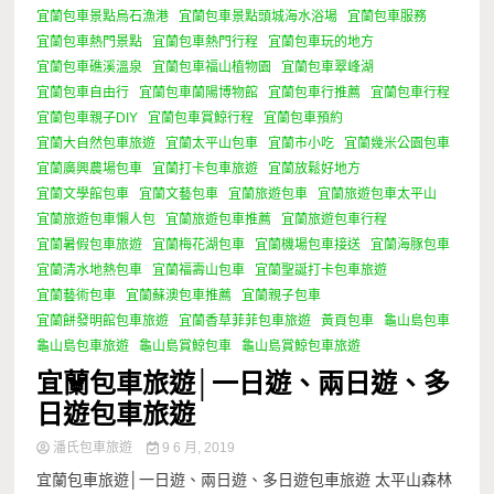
宜蘭包車景點烏石漁港
宜蘭包車景點頭城海水浴場
宜蘭包車服務
宜蘭包車熱門景點
宜蘭包車熱門行程
宜蘭包車玩的地方
宜蘭包車礁溪溫泉
宜蘭包車福山植物園
宜蘭包車翠峰湖
宜蘭包車自由行
宜蘭包車蘭陽博物館
宜蘭包車行推薦
宜蘭包車行程
宜蘭包車親子DIY
宜蘭包車賞鯨行程
宜蘭包車預約
宜蘭大自然包車旅遊
宜蘭太平山包車
宜蘭市小吃
宜蘭幾米公園包車
宜蘭廣興農場包車
宜蘭打卡包車旅遊
宜蘭放鬆好地方
宜蘭文學館包車
宜蘭文藝包車
宜蘭旅遊包車
宜蘭旅遊包車太平山
宜蘭旅遊包車懶人包
宜蘭旅遊包車推薦
宜蘭旅遊包車行程
宜蘭暑假包車旅遊
宜蘭梅花湖包車
宜蘭機場包車接送
宜蘭海豚包車
宜蘭清水地熱包車
宜蘭福壽山包車
宜蘭聖誕打卡包車旅遊
宜蘭藝術包車
宜蘭蘇澳包車推薦
宜蘭親子包車
宜蘭餅發明館包車旅遊
宜蘭香草菲菲包車旅遊
黃頁包車
龜山島包車
龜山島包車旅遊
龜山島賞鯨包車
龜山島賞鯨包車旅遊
宜蘭包車旅遊│一日遊、兩日遊、多
日遊包車旅遊
潘氏包車旅遊
9 6 月, 2019
宜蘭包車旅遊│一日遊、兩日遊、多日遊包車旅遊 太平山森林