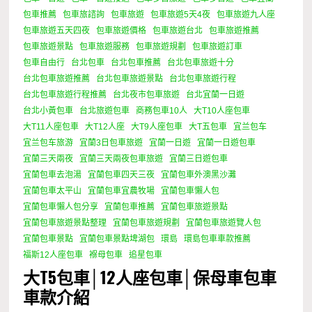
包車推薦
包車旅諮詢
包車旅遊
包車旅遊5天4夜
包車旅遊九人座
包車旅遊五天四夜
包車旅遊價格
包車旅遊台北
包車旅遊推薦
包車旅遊景點
包車旅遊服務
包車旅遊規劃
包車旅遊訂車
包車自由行
台北包車
台北包車推薦
台北包車旅遊十分
台北包車旅遊推薦
台北包車旅遊景點
台北包車旅遊行程
台北包車旅遊行程推薦
台北夜市包車旅遊
台北宜蘭一日遊
台北小黃包車
台北旅遊包車
商務包車10人
大T10人座包車
大T11人座包車
大T12人座
大T9人座包車
大T五包車
宜兰包车
宜兰包车旅游
宜蘭3日包車旅遊
宜蘭一日遊
宜蘭一日遊包車
宜蘭三天兩夜
宜蘭三天兩夜包車旅遊
宜蘭三日遊包車
宜蘭包車去泡湯
宜蘭包車四天三夜
宜蘭包車外澳黑沙灘
宜蘭包車太平山
宜蘭包車宜農牧場
宜蘭包車懶人包
宜蘭包車懶人包分享
宜蘭包車推薦
宜蘭包車旅遊景點
宜蘭包車旅遊景點整理
宜蘭包車旅遊規劃
宜蘭包車旅遊覽人包
宜蘭包車景點
宜蘭包車景點埤湖包
環島
環島包車車款推薦
福斯12人座包車
褓母包車
追星包車
大T5包車│12人座包車│保母車包車
車款介紹