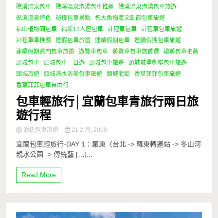
礁溪溫泉包車
礁溪溫泉泡湯包車推薦
礁溪溫泉泡湯包車旅遊
礁溪溫泉特色
祕境包車景點
祝大魚物產文創館包車旅遊
福山植物園包車
福斯12人座包車
計程車包車
計程車包車旅遊
計程車車推薦
連假包車旅遊
連續假期包車
連續假期包車旅遊
連續假期熱門包車旅遊
遊覽車包車
遊覽車包車旅首選
遨遊包車推薦
頭城包車
頭城包車一日遊
頭城包車旅遊
頭城城堡咖啡包車旅遊
頭城旅遊
頭城海水浴場包車旅遊
頭城老街
香草菲菲包車旅遊
香草菲菲包車自由行
包車輕旅行│宜蘭包車青旅行兩日旅
遊行程
潘氏包車旅遊
21 2 月, 2019
宜蘭包車輕旅行-DAY 1：羅東（台北 -> 羅東轉運站 -> 冬山河
親水公園 -> 傳統藝 […]...
Read More