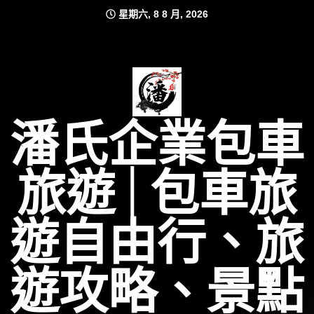
Skip
星期六, 8 8 月, 2026
to
content
潘氏企業包車
旅遊│包車旅
遊自由行、旅
遊攻略、景點