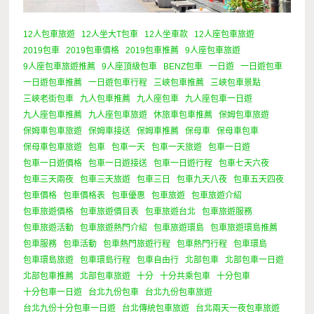
12人包車旅遊
12人坐大T包車
12人坐車款
12人座包車旅遊
2019包車
2019包車價格
2019包車推薦
9人座包車旅遊
9人座包車旅遊推薦
9人座頂級包車
BENZ包車
一日遊
一日遊包車
一日遊包車推薦
一日遊包車行程
三峽包車推薦
三峽包車景點
三峽老街包車
九人包車推薦
九人座包車
九人座包車一日遊
九人座包車推薦
九人座包車旅遊
休旅車包車推薦
保姆包車旅遊
保姆車包車旅遊
保姆車接送
保姆車推薦
保母車
保母車包車
保母車包車旅遊
包車
包車一天
包車一天旅遊
包車一日遊
包車一日遊價格
包車一日遊接送
包車一日遊行程
包車七天六夜
包車三天兩夜
包車三天旅遊
包車三日
包車九天八夜
包車五天四夜
包車價格
包車價格表
包車優惠
包車旅遊
包車旅遊介紹
包車旅遊價格
包車旅遊價目表
包車旅遊台北
包車旅遊服務
包車旅遊活動
包車旅遊熱門介紹
包車旅遊環島
包車旅遊環島推薦
包車服務
包車活動
包車熱門旅遊行程
包車熱門行程
包車環島
包車環島旅遊
包車環島行程
包車自由行
北部包車
北部包車一日遊
北部包車推薦
北部包車旅遊
十分
十分共乘包車
十分包車
十分包車一日遊
台北九份包車
台北九份包車旅遊
台北九份十分包車一日遊
台北傳統包車旅遊
台北兩天一夜包車旅遊