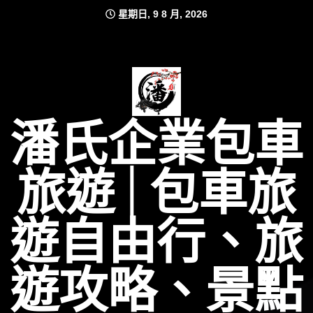
Skip
星期日, 9 8 月, 2026
to
content
潘氏企業包車
旅遊│包車旅
遊自由行、旅
遊攻略、景點