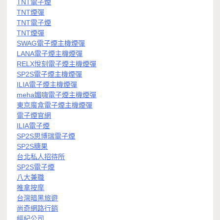
TNT電子煙
TNT煙彈
TNT電子煙
TNT煙彈
SWAG電子煙主機煙彈
LANA電子煙主機煙彈
RELX悅刻電子煙主機煙彈
SP2S電子煙主機煙彈
ILIA電子煙主機煙彈
meha媚嗨電子煙主機煙彈
東京魔盒電子煙主機煙彈
電子煙官網
ILIA電子煙
SP2S思博瑞電子煙
SP2S糖果
台北私人招待所
SP2S電子煙
八大兼職
推拿按摩
台灣暗黑旅遊
尚奇網路行銷
經紀公司