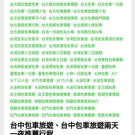
台北兩日旅遊包車
台北兩日旅遊包車規劃
台北包車
台北包車一日遊
台北包車一日遊懶人包
台北包車推薦
台北包車旅遊覽人包
台北包車旅遊車子介紹
台北包車旅遊車款
台北包車熱門景點
台北旅遊包車行程
台北旅遊包車規劃
台北旅遊小黃包車
台北景點包車推薦
台湾一日游包车价格
台湾两日游价格
台湾包车必去景点
台湾包车推荐
台湾包车旅游
台湾包车旅游价目表
台湾北部包车旅游景点
台湾旅游包车景点
台灣包車
台灣包車七日旅遊
台灣包車三日旅遊
台灣包車二日旅遊
台灣包車五日旅遊
台灣包車五日遊
台灣景點包車
台灣景點包車推薦
台灣景點旅遊包車
台灣環島包車
台灣環島包車十日遊
基隆包車
基隆包車一日遊
基隆包車兩日遊
士林一日遊包車
士林包車
大T
大Ｔ12人坐
大T5包車旅遊
大T九人座
大溪包車
大溪包車旅遊
大溪老街包車
大溪老街包車旅遊
大溪花海包車旅遊
女王頭包車
女王頭包車旅遊
女王頭包車旅遊推薦
慈湖包車推薦
慈湖包車景點
桃園包車旅遊
桃園包車旅遊推薦
桃園包車旅遊自由行
桃園包車景點推薦
石門水庫包車
石門水庫包車推薦
石門水庫包車旅遊
石門水庫包車景點
鶯歌包車推薦
鶯歌包車景點
台中包車旅遊、台中包車旅遊兩天
一夜推薦行程