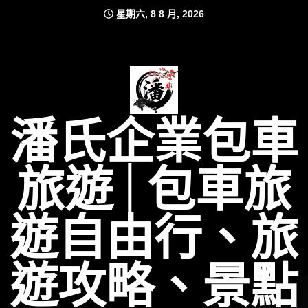
Skip
星期六, 8 8 月, 2026
to
content
潘氏企業包車
旅遊│包車旅
遊自由行、旅
遊攻略、景點