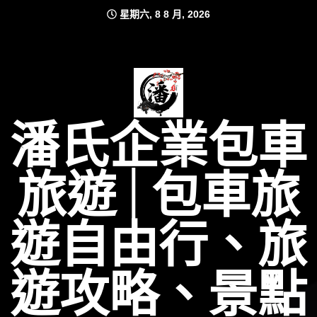
Skip
星期六, 8 8 月, 2026
to
content
潘氏企業包車
旅遊│包車旅
遊自由行、旅
遊攻略、景點