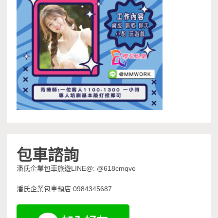
包車諮詢
潘氏企業包車旅遊LINE@: @618cmqve
潘氏企業包車預店:0984345687