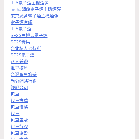
ILIA電子煙主機煙彈
meha媚嗨電子煙主機煙彈
東京魔盒電子煙主機煙彈
電子煙官網
ILIA電子煙
SP2S思博瑞電子煙
SP2S糖果
台北私人招待所
SP2S電子煙
八大兼職
推拿按摩
台灣暗黑旅遊
尚奇網路行銷
經紀公司
包車
包車推薦
包車價格
包車
包車車款
包車行程
包車旅遊