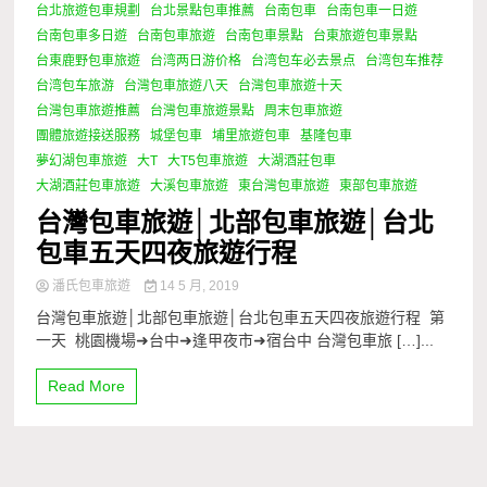
台北旅遊包車規劃
台北景點包車推薦
台南包車
台南包車一日遊
台南包車多日遊
台南包車旅遊
台南包車景點
台東旅遊包車景點
台東鹿野包車旅遊
台湾两日游价格
台湾包车必去景点
台湾包车推荐
台湾包车旅游
台灣包車旅遊八天
台灣包車旅遊十天
台灣包車旅遊推薦
台灣包車旅遊景點
周末包車旅遊
團體旅遊接送服務
城堡包車
埔里旅遊包車
基隆包車
夢幻湖包車旅遊
大T
大T5包車旅遊
大湖酒莊包車
大湖酒莊包車旅遊
大溪包車旅遊
東台灣包車旅遊
東部包車旅遊
台灣包車旅遊│北部包車旅遊│台北
包車五天四夜旅遊行程
潘氏包車旅遊
14 5 月, 2019
台灣包車旅遊│北部包車旅遊│台北包車五天四夜旅遊行程 第
一天 桃園機場➜台中➜逢甲夜市➜宿台中 台灣包車旅 […]...
Read More