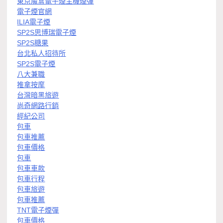
東京魔盒電子煙主機煙彈
電子煙官網
ILIA電子煙
SP2S思博瑞電子煙
SP2S糖果
台北私人招待所
SP2S電子煙
八大兼職
推拿按摩
台灣暗黑旅遊
尚奇網路行銷
經紀公司
包車
包車推薦
包車價格
包車
包車車款
包車行程
包車旅遊
包車推薦
TNT電子煙彈
包車價格