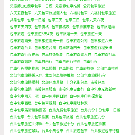
兒童節101纜車包車一日遊
兒童節包車推薦
公司包車旅遊
六天五夜包車
六天包車旅遊懶人包
六福村包車
六福村包車旅遊
共乘包車
包車一日遊
包車三天
包車三日
包車九天八夜
包車五天四夜
包車價格
包車價格表
包車推薦車款
包車旅諮詢
包車旅遊
包車旅遊5天4夜
包車旅遊一天
包車旅遊七天
包車旅遊兩天
包車旅遊兩天一夜
包車旅遊公司
包車旅遊六天
包車旅遊台北
包車旅遊台灣
包車旅遊四天
包車旅遊行程安排
包車旅遊行程推薦
包車旅遊規劃
包車旅遊覽人包
包車旅遊訂車
包車旅遊諮詢
包車自由行
包車自由行推薦
包車行程
包車行程規劃推薦
包車規劃
包車路線
包車輕旅遊
北部包車推薦
北部包車旅遊懶人包
北部包車旅遊推薦
北部包車旅遊行程
北部包車旅遊規劃
北部包車景點
十分老街包車
南投包車
南投包車旅遊
南投包車服務
南投包車自由行
台中包車光復新村
台中包車兩天一夜
台中包車兩日遊
台中包車印刷探索館
台中包車西區
台中包車規劃
台中包車霧峰林家
台中包車馬術運動園區
台北九份包車旅遊
台北九份十分包車一日遊
台北包車
台北包車推薦
台北包車旅遊
台北包車旅遊九份
台北包車旅遊北海岸
台北包車旅遊十分
台北包車旅遊推薦
台北包車旅遊景點
台北小黃包車
台北旅遊包車
台北旅遊包車行程