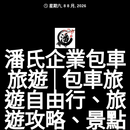
Skip
星期六, 8 8 月, 2026
to
content
潘氏企業包車
旅遊│包車旅
遊自由行、旅
遊攻略、景點