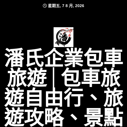
Skip
星期五, 7 8 月, 2026
to
content
潘氏企業包車
旅遊│包車旅
遊自由行、旅
遊攻略、景點