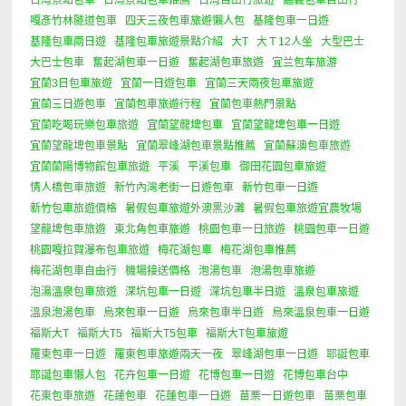
嘎彥竹林隧道包車
四天三夜包車旅遊懶人包
基隆包車一日遊
基隆包車兩日遊
基隆包車旅遊景點介紹
大T
大Ｔ12人坐
大型巴士
大巴士包車
奮起湖包車一日遊
奮起湖包車旅遊
宜兰包车旅游
宜蘭3日包車旅遊
宜蘭一日遊包車
宜蘭三天兩夜包車旅遊
宜蘭三日遊包車
宜蘭包車旅遊行程
宜蘭包車熱門景點
宜蘭吃喝玩樂包車旅遊
宜蘭望龍埤包車
宜蘭望龍埤包車一日遊
宜蘭望龍埤包車景點
宜蘭翠峰湖包車景點推薦
宜蘭蘇澳包車旅遊
宜蘭蘭陽博物館包車旅遊
平溪
平溪包車
御田花園包車旅遊
情人橋包車旅遊
新竹內灣老街一日遊包車
新竹包車一日遊
新竹包車旅遊價格
暑假包車旅遊外澳黑沙灘
暑假包車旅遊宜農牧場
望龍埤包車旅遊
東北角包車旅遊
桃園包車一日旅遊
桃園包車一日遊
桃園嘎拉賀瀑布包車旅遊
梅花湖包車
梅花湖包車推薦
梅花湖包車自由行
機場接送價格
泡湯包車
泡湯包車旅遊
泡湯溫泉包車旅遊
深坑包車一日遊
深坑包車半日遊
溫泉包車旅遊
溫泉泡湯包車
烏來包車一日遊
烏來包車半日遊
烏來溫泉包車一日遊
福斯大T
福斯大T5
福斯大T5包車
福斯大T包車旅遊
羅東包車一日遊
羅東包車旅遊兩天一夜
翠峰湖包車一日遊
耶誕包車
耶誕包車懶人包
花卉包車一日遊
花博包車一日遊
花博包車台中
花東包車旅遊
花蓮包車
花蓮包車一日遊
苗栗一日遊包車
苗栗包車