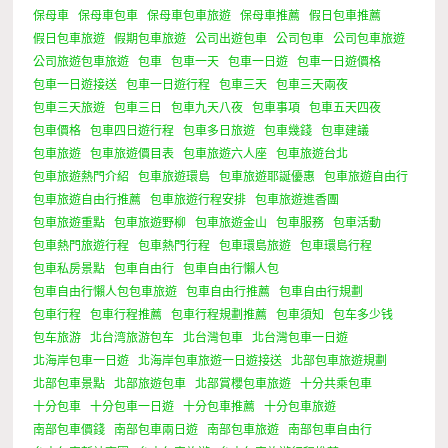
保母車
保母車包車
保母車包車旅遊
保母車推薦
假日包車推薦
假日包車旅遊
假期包車旅遊
公司出遊包車
公司包車
公司包車旅遊
公司旅遊包車旅遊
包車
包車一天
包車一日遊
包車一日遊價格
包車一日遊接送
包車一日遊行程
包車三天
包車三天兩夜
包車三天旅遊
包車三日
包車九天八夜
包車事項
包車五天四夜
包車價格
包車四日遊行程
包車多日旅遊
包車幾錢
包車建議
包車旅遊
包車旅遊價目表
包車旅遊六人座
包車旅遊台北
包車旅遊熱門介紹
包車旅遊環島
包車旅遊耶誕優惠
包車旅遊自由行
包車旅遊自由行推薦
包車旅遊行程安排
包車旅遊進香團
包車旅遊重點
包車旅遊野柳
包車旅遊金山
包車服務
包車活動
包車熱門旅遊行程
包車熱門行程
包車環島旅遊
包車環島行程
包車私房景點
包車自由行
包車自由行懶人包
包車自由行懶人包包車旅遊
包車自由行推薦
包車自由行規劃
包車行程
包車行程推薦
包車行程規劃推薦
包車須知
包车多少钱
包车旅游
北台湾旅游包车
北台灣包車
北台灣包車一日遊
北海岸包車一日遊
北海岸包車旅遊一日遊接送
北部包車旅遊規劃
北部包車景點
北部旅遊包車
北部賞櫻包車旅遊
十分共乘包車
十分包車
十分包車一日遊
十分包車推薦
十分包車旅遊
南部包車價錢
南部包車兩日遊
南部包車旅遊
南部包車自由行