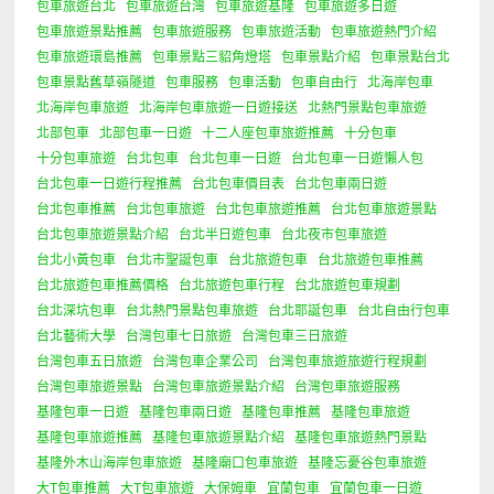
包車旅遊台北
包車旅遊台灣
包車旅遊基隆
包車旅遊多日遊
包車旅遊景點推薦
包車旅遊服務
包車旅遊活動
包車旅遊熱門介紹
包車旅遊環島推薦
包車景點三貂角燈塔
包車景點介紹
包車景點台北
包車景點舊草嶺隧道
包車服務
包車活動
包車自由行
北海岸包車
北海岸包車旅遊
北海岸包車旅遊一日遊接送
北熱門景點包車旅遊
北部包車
北部包車一日遊
十二人座包車旅遊推薦
十分包車
十分包車旅遊
台北包車
台北包車一日遊
台北包車一日遊懶人包
台北包車一日遊行程推薦
台北包車價目表
台北包車兩日遊
台北包車推薦
台北包車旅遊
台北包車旅遊推薦
台北包車旅遊景點
台北包車旅遊景點介紹
台北半日遊包車
台北夜市包車旅遊
台北小黃包車
台北市聖誕包車
台北旅遊包車
台北旅遊包車推薦
台北旅遊包車推薦價格
台北旅遊包車行程
台北旅遊包車規劃
台北深坑包車
台北熱門景點包車旅遊
台北耶誕包車
台北自由行包車
台北藝術大學
台灣包車七日旅遊
台灣包車三日旅遊
台灣包車五日旅遊
台灣包車企業公司
台灣包車旅遊旅遊行程規劃
台灣包車旅遊景點
台灣包車旅遊景點介紹
台灣包車旅遊服務
基隆包車一日遊
基隆包車兩日遊
基隆包車推薦
基隆包車旅遊
基隆包車旅遊推薦
基隆包車旅遊景點介紹
基隆包車旅遊熱門景點
基隆外木山海岸包車旅遊
基隆廟口包車旅遊
基隆忘憂谷包車旅遊
大T包車推薦
大T包車旅遊
大保姆車
宜蘭包車
宜蘭包車一日遊