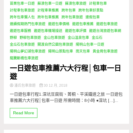
苗栗包車一日遊
蘇澳包車一日遊
蘇澳包車旅遊
計程車包車
計程車包車旅遊
計程車車推薦
跨年包車
跨年包車好景點
跨年包車懶人包
跨年包車推薦
跨年包車旅遊
連假包車
連續假期熱門包車旅遊
遨遊包車價格
遨遊包車推薦
遨遊包車旅遊
遨遊包車服務
遨遊包車機場接送
遨遊包車評價
遨遊台灣旅遊包車網
野柳
野柳包車旅遊
金山包車旅遊
金山溫泉包車
金瓜石
金瓜石包車旅遊
關渡自然公園包車旅遊
陽明山包車一日遊
陽明山夢幻湖包車旅遊
陽明山景點包車
雨天包車
黃金周包車旅遊
龍騰斷橋包車旅遊
一日遊包車推薦六大行程│包車一日
遊
潘氏包車旅遊
30 12 月, 2018
一日遊包車行程1.深坑豆腐街、菁桐、平溪鐵道之旅 一日遊包
車推薦六大行程│包車一日遊 所需時間：8小時 ●深坑 […]...
Read More