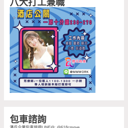
八大打工兼職
包車諮詢
潘氏企業包車旅遊LINE@: @618cmqve