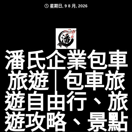
Skip
星期日, 9 8 月, 2026
to
content
潘氏企業包車
旅遊│包車旅
遊自由行、旅
遊攻略、景點