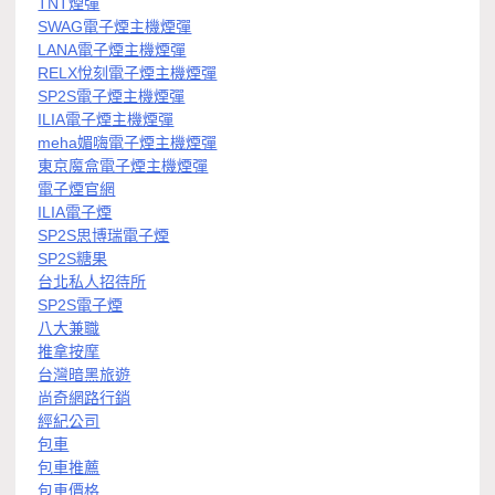
TNT煙彈
SWAG電子煙主機煙彈
LANA電子煙主機煙彈
RELX悅刻電子煙主機煙彈
SP2S電子煙主機煙彈
ILIA電子煙主機煙彈
meha媚嗨電子煙主機煙彈
東京魔盒電子煙主機煙彈
電子煙官網
ILIA電子煙
SP2S思博瑞電子煙
SP2S糖果
台北私人招待所
SP2S電子煙
八大兼職
推拿按摩
台灣暗黑旅遊
尚奇網路行銷
經紀公司
包車
包車推薦
包車價格