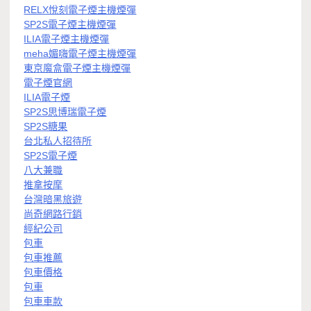
RELX悅刻電子煙主機煙彈
SP2S電子煙主機煙彈
ILIA電子煙主機煙彈
meha媚嗨電子煙主機煙彈
東京魔盒電子煙主機煙彈
電子煙官網
ILIA電子煙
SP2S思博瑞電子煙
SP2S糖果
台北私人招待所
SP2S電子煙
八大兼職
推拿按摩
台灣暗黑旅遊
尚奇網路行銷
經紀公司
包車
包車推薦
包車價格
包車
包車車款