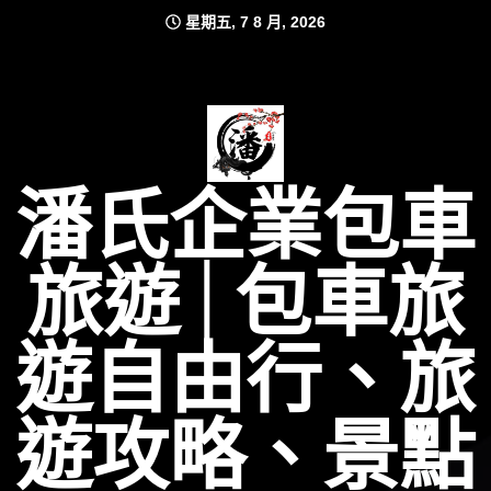
Skip
星期五, 7 8 月, 2026
to
content
潘氏企業包車
旅遊│包車旅
遊自由行、旅
遊攻略、景點