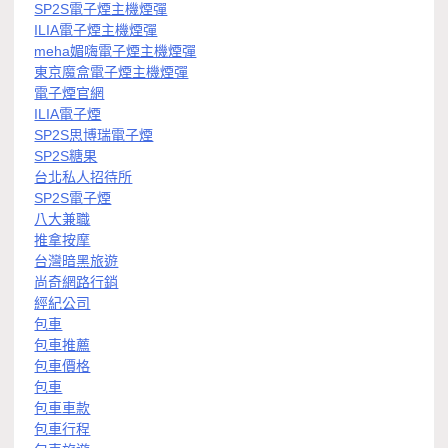
SP2S電子煙主機煙彈
ILIA電子煙主機煙彈
meha媚嗨電子煙主機煙彈
東京魔盒電子煙主機煙彈
電子煙官網
ILIA電子煙
SP2S思博瑞電子煙
SP2S糖果
台北私人招待所
SP2S電子煙
八大兼職
推拿按摩
台灣暗黑旅遊
尚奇網路行銷
經紀公司
包車
包車推薦
包車價格
包車
包車車款
包車行程