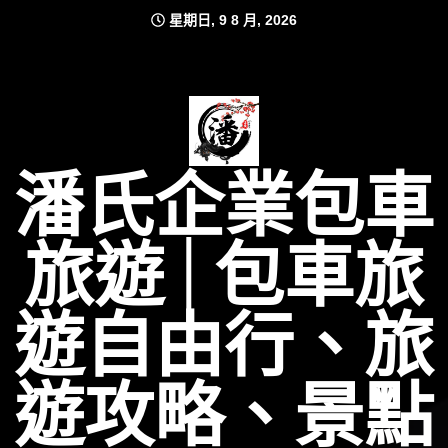
Skip
星期日, 9 8 月, 2026
to
content
潘氏企業包車
旅遊│包車旅
遊自由行、旅
遊攻略、景點