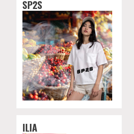
SP2S
ILIA