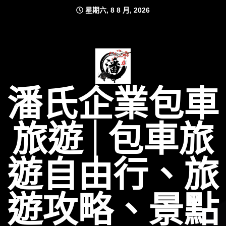
Skip
星期六, 8 8 月, 2026
to
content
潘氏企業包車
旅遊│包車旅
遊自由行、旅
遊攻略、景點