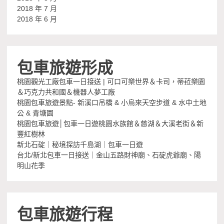
2018 年 7 月
2018 年 6 月
包車旅遊形成
桃園觀光工廠包車一日接送 | 可口可樂世界＆卡司，蒂菈樂園
＆巧克力共和國＆機器人夢工廠
桃園包車旅遊景點- 新溪口吊橋 & 小烏來天空步道 & 水中土地
公 & 青塘園
桃園包車旅遊│包車一日遊桃園水族館＆慈湖＆大溪老街＆新
豐紅樹林
新北石碇｜秘境探訪千島湖｜包車一日遊
台北/新北包車一日接送｜金山五路財神廟、石碇虎爺廟、陽
明山花季
包車旅遊行程