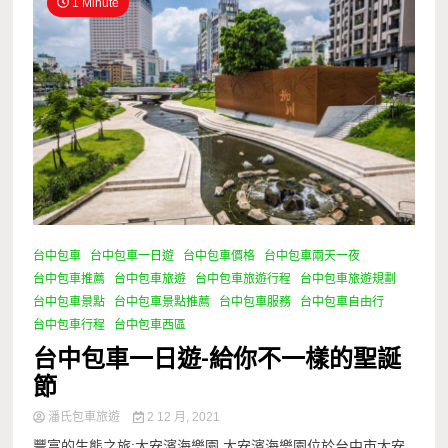
1 Minute
台中包車
台中包車一日遊
台中包車價格
台中包車兩天一夜
台中包車推薦
台中包車旅遊
台中包車旅遊行程
台中包車旅遊規劃
台中包車景點
台中包車景點推薦
台中包車服務
台中包車自由行
台中包車行程
台中包車西區
台中包車一日遊-給你不一樣的聖誕
節
潘氏包車旅遊
2 12 月, 2021
豐富的生態之旅:大安濱海樂園 大安濱海樂園位於台中市大安