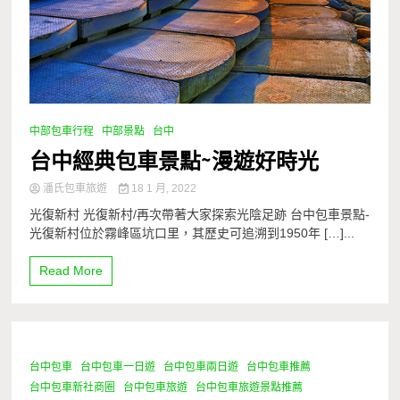
中部包車行程
中部景點
台中
台中經典包車景點~漫遊好時光
潘氏包車旅遊
18 1 月, 2022
光復新村 光復新村/再次帶著大家探索光陰足跡 台中包車景點-
光復新村位於霧峰區坑口里，其歷史可追溯到1950年 […]...
Read More
台中包車
台中包車一日遊
台中包車兩日遊
台中包車推薦
1 Minute
台中包車新社商圈
台中包車旅遊
台中包車旅遊景點推薦