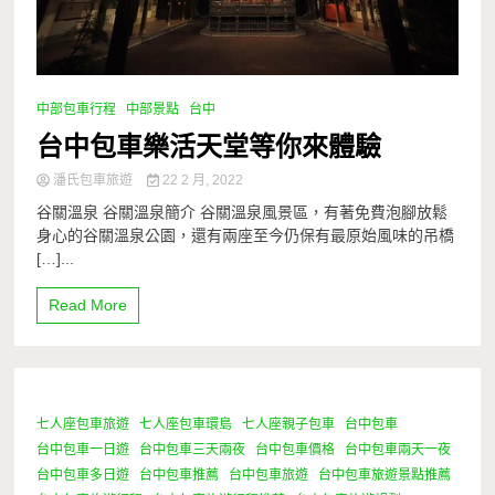
中部包車行程
中部景點
台中
台中包車樂活天堂等你來體驗
潘氏包車旅遊
22 2 月, 2022
谷關溫泉 谷關溫泉簡介 谷關溫泉風景區，有著免費泡腳放鬆
身心的谷關溫泉公園，還有兩座至今仍保有最原始風味的吊橋
[…]...
Read More
七人座包車旅遊
七人座包車環島
七人座親子包車
台中包車
1 Minute
台中包車一日遊
台中包車三天兩夜
台中包車價格
台中包車兩天一夜
台中包車多日遊
台中包車推薦
台中包車旅遊
台中包車旅遊景點推薦