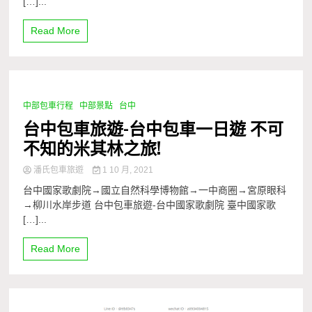
[…]...
Read More
中部包車行程
中部景點
台中
1 Minute
台中包車旅遊-台中包車一日遊 不可
不知的米其林之旅!
潘氏包車旅遊
1 10 月, 2021
台中國家歌劇院→國立自然科學博物館→一中商圈→宮原眼科
→柳川水岸步道 台中包車旅遊-台中國家歌劇院 臺中國家歌
[…]...
Read More