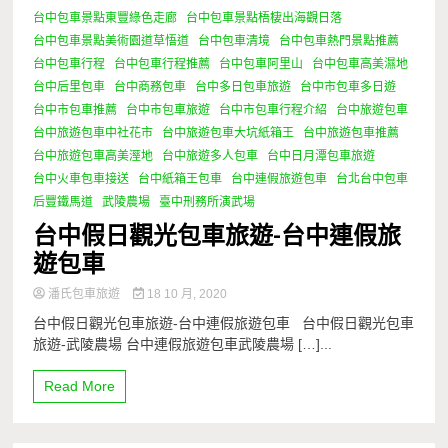
台中包車景點東豐綠色走廊
台中包車景點梧棲出海觀日落
台中包車景點美術園道草悟道
台中包車清境
台中包車熱門景點推薦
台中包車行程
台中包車行程推薦
台中包車阿里山
台中包車高美濕地
台中后里包車
台中商務包車
台中多日包車旅遊
台中市包車多日遊
台中市包車推薦
台中市包車旅遊
台中市包車行程介紹
台中旅遊包車
台中旅遊包車中社花市
台中旅遊包車大坑紙箱王
台中旅遊包車推薦
台中旅遊包車高美溼地
台中旅遊多人包車
台中日月潭包車旅遊
台中火車包車接送
台中紙箱王包車
台中連假旅遊包車
台北台中包車
后豐鐵馬道
武陵農場
臺中刑務所演武場
台中假日觀光包車旅遊-台中連假旅
遊包車
潘氏包車旅遊
18 10 月, 2020
台中假日觀光包車旅遊-台中連假旅遊包車 台中假日觀光包車
旅遊-武陵農場 台中連假旅遊包車武陵農場 […]...
Read More