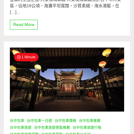
區，佔地18公頃，海灘平坦寬闊，沙質柔細、海水湛藍，在
[…]...
Read More
1 Minute
台中包車
台中包車一日遊
台中包車價格
台中包車推薦
台中包車旅遊
台中包車旅遊景點推薦
台中包車旅遊行程