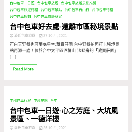
台中包車一日遊
台中包車旅遊
台中包車旅遊景點推薦
台中包車旅遊行程
台中包車景點
台中包車自由行
台中包車行程
台中包車規劃
台中包車霧峰林家
台中包車好去處-遠離市區秘境景點
潘氏包車旅遊
27 10 月, 2021
可白天野餐也可眼底星空:藏寶莊園 台中野餐拍照打卡秘境景
點再添一處！位於台中太平區酒桶山-法蝶旁的「藏寶莊園」
[…]...
Read More
中部包車行程
中部景點
台中
1 Minute
台中包車一日遊-心之芳庭、大坑風
景區、一德洋樓
潘氏包車旅遊
25 10 月, 2021