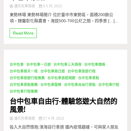
潘氏包車旅遊
5 5 月, 2022
東勢林場 東勢林場簡介 位於臺中市東勢區，面積200餘公
頃，隸屬彰化縣農會，海拔500-700公尺之間，四季景 […]...
Read More
台中包車
台中包車一日遊
台中包車三天兩夜
台中包車價格
1 Minute
台中包車兩天一夜
台中包車兩日遊
台中包車旅遊行程
台中包車旅遊行程推薦
台中包車旅遊規劃
台中包車景點
台中包車景點推薦
台中包車服務
台中包車自由行景點
台中包車行程
台中包車行程推薦
台中包車自由行-體驗悠遊大自然的
風景!
潘氏包車旅遊
27 4 月, 2022
投入大自然懷抱:濱海自行車道 國內疫情趨緩，可與家人朋友