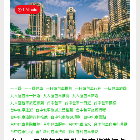
1 Minute
一日遊
一日遊包車
一日遊包車推薦
一日遊包車行程
一級包車旅遊
九人座包車一日遊
九人座包車推薦
九人座包車旅遊
九人座包車旅遊推薦
台中包車
台中包車一日遊
台中包車價格
台中包車旅遊
台中包車旅遊景點推薦
台中包車旅遊行程
台中包車旅遊行程推薦
台中包車旅遊規劃
台中包車景點
台中包車景點推薦
台中包車服務
台中包車清水
台中包車自由行景點
台中包車行程
審計新村包車推薦
彩虹眷村包車景點