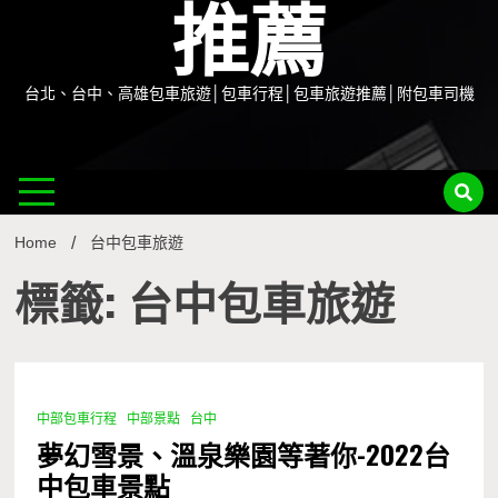
推薦
台北、台中、高雄包車旅遊│包車行程│包車旅遊推薦│附包車司機
Home
台中包車旅遊
標籤: 台中包車旅遊
中部包車行程
中部景點
台中
1 Minute
夢幻雪景、溫泉樂園等著你-2022台
中包車景點