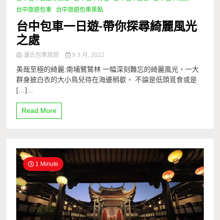
台中旅遊包車
台中旅遊包車景點
台中包車一日遊-帶你探尋綺麗風光
之處
潘氏包車旅遊
9 3 月, 2022
美哉至極的綺麗:南埔鷺鷥林 一幅深刻難忘的綺麗風光，一大
群身披白衣的大小鳥兒待在海邊稍歇， 不論是低頭覓食或是
[…]...
Read More
1 Minute