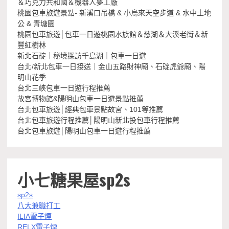
＆巧克力共和國＆機器人夢工廠
桃園包車旅遊景點- 新溪口吊橋 & 小烏來天空步道 & 水中土地
公 & 青塘園
桃園包車旅遊│包車一日遊桃園水族館＆慈湖＆大溪老街＆新
豐紅樹林
新北石碇｜秘境探訪千島湖｜包車一日遊
台北/新北包車一日接送｜金山五路財神廟、石碇虎爺廟、陽
明山花季
台北三峽包車一日遊行程推薦
故宮博物館&陽明山包車一日遊景點推薦
台北包車旅遊│經典包車景點故宮、101等推薦
台北包車旅遊行程推薦│陽明山新北投包車行程推薦
台北包車旅遊│陽明山包車一日遊行程推薦
小七糖果屋sp2s
sp2s
八大兼職打工
ILIA電子煙
RELX電子煙