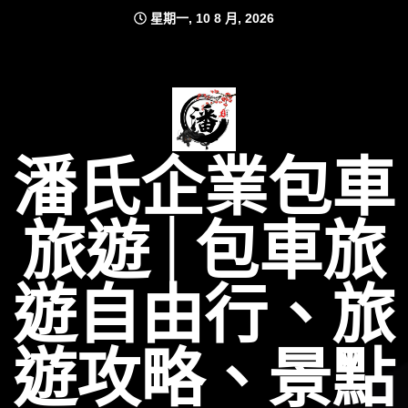
Skip
星期一, 10 8 月, 2026
to
content
潘氏企業包車
旅遊│包車旅
遊自由行、旅
遊攻略、景點