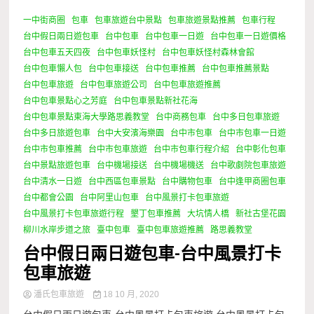
一中街商圈
包車
包車旅遊台中景點
包車旅遊景點推薦
包車行程
台中假日兩日遊包車
台中包車
台中包車一日遊
台中包車一日遊價格
台中包車五天四夜
台中包車妖怪村
台中包車妖怪村森林會館
台中包車懶人包
台中包車接送
台中包車推薦
台中包車推薦景點
台中包車旅遊
台中包車旅遊公司
台中包車旅遊推薦
台中包車景點心之芳庭
台中包車景點新社花海
台中包車景點東海大學路思義教堂
台中商務包車
台中多日包車旅遊
台中多日旅遊包車
台中大安濱海樂園
台中市包車
台中市包車一日遊
台中市包車推薦
台中市包車旅遊
台中市包車行程介紹
台中彰化包車
台中景點旅遊包車
台中機場接送
台中機場機送
台中歌劇院包車旅遊
台中清水一日遊
台中西區包車景點
台中購物包車
台中逢甲商圈包車
台中都會公園
台中阿里山包車
台中風景打卡包車旅遊
台中風景打卡包車旅遊行程
墾丁包車推薦
大坑情人橋
新社古堡花園
柳川水岸步道之旅
臺中包車
臺中包車旅遊推薦
路思義教堂
台中假日兩日遊包車-台中風景打卡
包車旅遊
潘氏包車旅遊
18 10 月, 2020