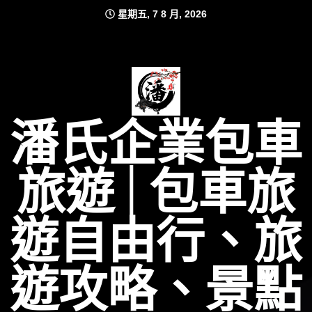
Skip
星期五, 7 8 月, 2026
to
content
潘氏企業包車
旅遊│包車旅
遊自由行、旅
遊攻略、景點