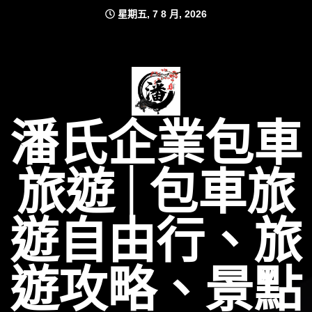
Skip
星期五, 7 8 月, 2026
to
content
潘氏企業包車
旅遊│包車旅
遊自由行、旅
遊攻略、景點