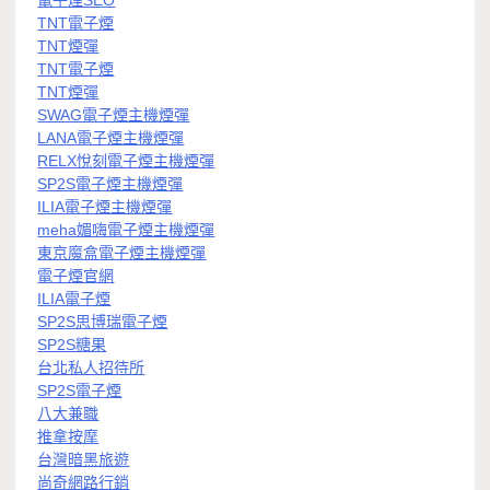
電子煙SEO
TNT電子煙
TNT煙彈
TNT電子煙
TNT煙彈
SWAG電子煙主機煙彈
LANA電子煙主機煙彈
RELX悅刻電子煙主機煙彈
SP2S電子煙主機煙彈
ILIA電子煙主機煙彈
meha媚嗨電子煙主機煙彈
東京魔盒電子煙主機煙彈
電子煙官網
ILIA電子煙
SP2S思博瑞電子煙
SP2S糖果
台北私人招待所
SP2S電子煙
八大兼職
推拿按摩
台灣暗黑旅遊
尚奇網路行銷