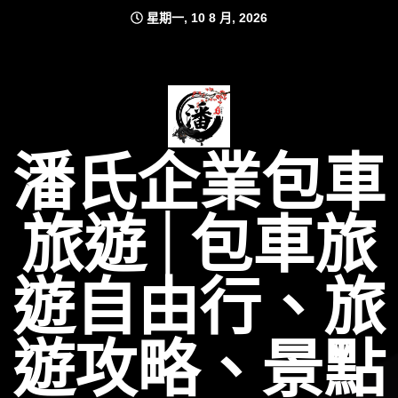
Skip
星期一, 10 8 月, 2026
to
content
潘氏企業包車
旅遊│包車旅
遊自由行、旅
遊攻略、景點