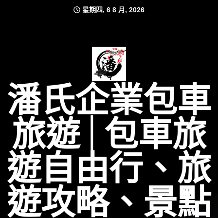
Skip
星期四, 6 8 月, 2026
to
content
潘氏企業包車
旅遊│包車旅
遊自由行、旅
遊攻略、景點