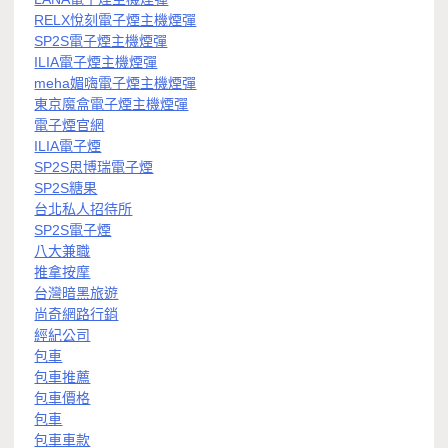
RELX悅刻電子煙主機煙彈
SP2S電子煙主機煙彈
ILIA電子煙主機煙彈
meha媚嗨電子煙主機煙彈
東京魔盒電子煙主機煙彈
電子煙官網
ILIA電子煙
SP2S思博瑞電子煙
SP2S糖果
台北私人招待所
SP2S電子煙
八大兼職
推拿按摩
台灣暗黑旅遊
尚奇網路行銷
經紀公司
包車
包車推薦
包車價格
包車
包車車款