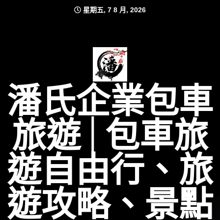
Skip
星期五, 7 8 月, 2026
to
content
潘氏企業包車
旅遊│包車旅
遊自由行、旅
遊攻略、景點