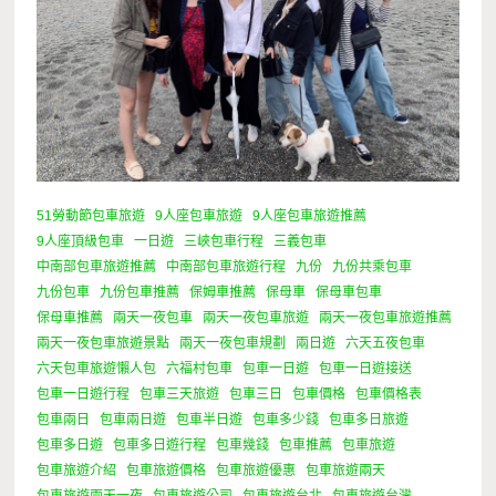
51勞動節包車旅遊
9人座包車旅遊
9人座包車旅遊推薦
9人座頂級包車
一日遊
三峽包車行程
三義包車
中南部包車旅遊推薦
中南部包車旅遊行程
九份
九份共乘包車
九份包車
九份包車推薦
保姆車推薦
保母車
保母車包車
保母車推薦
兩天一夜包車
兩天一夜包車旅遊
兩天一夜包車旅遊推薦
兩天一夜包車旅遊景點
兩天一夜包車規劃
兩日遊
六天五夜包車
六天包車旅遊懶人包
六福村包車
包車一日遊
包車一日遊接送
包車一日遊行程
包車三天旅遊
包車三日
包車價格
包車價格表
包車兩日
包車兩日遊
包車半日遊
包車多少錢
包車多日旅遊
包車多日遊
包車多日遊行程
包車幾錢
包車推薦
包車旅遊
包車旅遊介紹
包車旅遊價格
包車旅遊優惠
包車旅遊兩天
包車旅遊兩天一夜
包車旅遊公司
包車旅遊台北
包車旅遊台灣