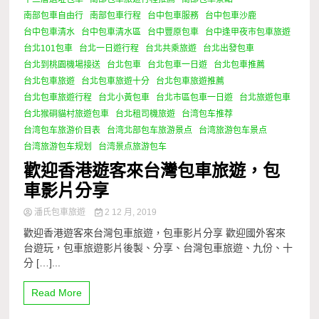
南部包車自由行
南部包車行程
台中包車服務
台中包車沙鹿
台中包車清水
台中包車清水區
台中豐原包車
台中逢甲夜市包車旅遊
台北101包車
台北一日遊行程
台北共乘旅遊
台北出發包車
台北到桃園機場接送
台北包車
台北包車一日遊
台北包車推薦
台北包車旅遊
台北包車旅遊十分
台北包車旅遊推薦
台北包車旅遊行程
台北小黃包車
台北市區包車一日遊
台北旅遊包車
台北猴硐貓村旅遊包車
台北租司機旅遊
台湾包车推荐
台湾包车旅游价目表
台湾北部包车旅游景点
台湾旅游包车景点
台湾旅游包车规划
台湾景点旅游包车
歡迎香港遊客來台灣包車旅遊，包
車影片分享
潘氏包車旅遊
2 12 月, 2019
歡迎香港遊客來台灣包車旅遊，包車影片分享 歡迎國外客來
台遊玩，包車旅遊影片後製、分享、台灣包車旅遊、九份、十
分 […]...
Read More