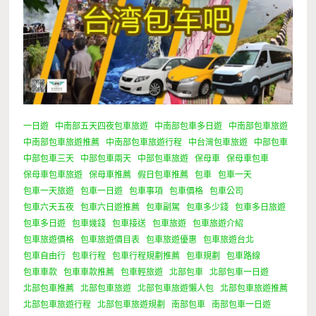
一日遊
中南部五天四夜包車旅遊
中南部包車多日遊
中南部包車旅遊
中南部包車旅遊推薦
中南部包車旅遊行程
中台灣包車旅遊
中部包車
中部包車三天
中部包車兩天
中部包車旅遊
保母車
保母車包車
保母車包車旅遊
保母車推薦
假日包車推薦
包車
包車一天
包車一天旅遊
包車一日遊
包車事項
包車價格
包車公司
包車六天五夜
包車六日遊推薦
包車副駕
包車多少錢
包車多日旅遊
包車多日遊
包車幾錢
包車接送
包車旅遊
包車旅遊介紹
包車旅遊價格
包車旅遊價目表
包車旅遊優惠
包車旅遊台北
包車自由行
包車行程
包車行程規劃推薦
包車規劃
包車路線
包車車款
包車車款推薦
包車輕旅遊
北部包車
北部包車一日遊
北部包車推薦
北部包車旅遊
北部包車旅遊懶人包
北部包車旅遊推薦
北部包車旅遊行程
北部包車旅遊規劃
南部包車
南部包車一日遊