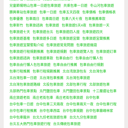
兒童節陽明山包車一日遊包車旅遊
共乘包車一日遊
冬山河包車旅遊
勝興車站包車旅遊
包車一日遊
包車五天四夜
包車價格
包車價格表
包車優惠
包車兩日
包車兩日遊
包車八天七夜
包車推薦車款
包車新竹
包車旅諮詢
包車旅遊
包車旅遊5天4夜
包車旅遊一天
包車旅遊七天
包車旅遊台北
包車旅遊四人座
包車旅遊四天
包車旅遊基隆
包車旅遊多日遊
包車旅遊宜蘭
包車旅遊宜蘭推薦
包車旅遊宜蘭警點介紹
包車旅遊常見問題
包車旅遊幾錢
包車旅遊行程規劃推薦
包車旅遊規劃
包車旅遊覽人包
包車旅遊訂車
包車旅遊諮詢
包車旅遊車款
包車自由行
包車自由行懶人包
包車自由行懶人包包車旅遊
包車自由行推薦
包車自由行規劃
包車行程推薦
包車行程規劃推薦
北台湾旅游包车
北台灣包車
北台灣包車一日遊
北台灣包車推薦
北台灣包車旅遊
北台灣包車旅遊路線
北投包車旅遊
北部包車行程
北部旅遊包車
北部熱門包車景點
北門鹽田包車
北門鹽田包車景點
十三層遺址包車
南庄旅遊老街
南庄老街包車
南庄老街包車旅遊
台中包車
台中包車一日遊
台中包車三天兩夜
台中包車兩天一夜
台中包車行程
台中包車行程推薦
台中包車西區
台中包車規劃
台中包車霧峰林家
台中包車龍井
台北九份老街旅遊包車
台北九分包車旅遊
台北五大熱門包車旅遊行程
台北傳統包車旅遊