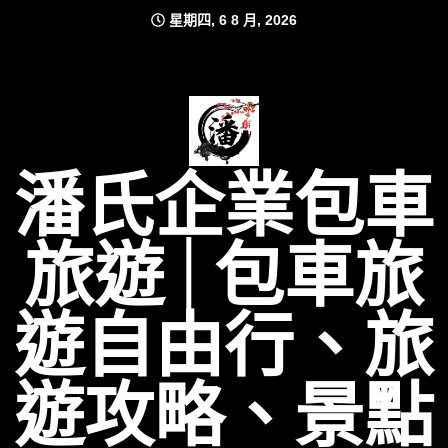
Skip
星期四, 6 8 月, 2026
to
content
潘氏企業包車
旅遊│包車旅
遊自由行、旅
遊攻略、景點