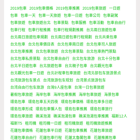
2019包車
2019包車價格
2019包車推薦
2019包車旅遊
一日遊
6 Minutes
包車
包車一天
包車一天旅遊
包車一日遊
包車公司
包車副駕
包車旅遊
包車旅遊台北
包車景點
包車服務
包車活動
包車自由行
包車行程
包車行程推薦
包車行程規劃推薦
台北兩日旅遊包車
台北兩日旅遊包車規劃
台北兩日遊包車行程規劃
台北共乘包車
台北包車
台北包車價目表
台北包車兩日遊
台北包車司人旅遊
台北包車推薦
台北包車旅遊
台北包車景點
台北包車熱門景點
台北包車私房景點
台北包車自由行
台北包车旅游
台北十分包車
台北半日遊包車
台北旅遊包車
台北親子包車
台北觀光包車
台北觀光包車一日遊
台北計程車包車旅遊
台湾北部包车旅游景点
台湾旅游包车景点
台湾旅游包车规划
台湾景点旅游包车
台湾自由行包车旅游
台灣9人座包車
台灣一日包車旅遊
暑假包車旅遊
海岸包車
海岸包車推薦
海岸包車旅遊
海景包車
環島包車
環島包車五天四夜
環島包車價格
環島包車多日遊
環島包車形成
環島包車懶人包
環島包車推薦
環島包車旅行
環島包車旅遊
礁溪泡湯
礁溪泡湯包車
礁溪泡湯包車推薦
福斯12人
福斯T5
租司機
租司機一日遊
租司機旅遊
租司機旅遊推薦
花蓮包車價格
花蓮包車半日遊
花蓮包車推薦
花蓮包車旅遊
花蓮包車自由行
花蓮包車行程
花蓮太魯閣包車
花蓮推薦包車