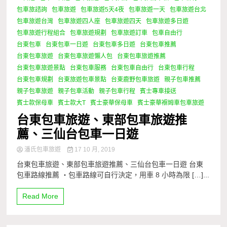
包車旅諮詢
包車旅遊
包車旅遊5天4夜
包車旅遊一天
包車旅遊台北
包車旅遊台灣
包車旅遊四人座
包車旅遊四天
包車旅遊多日遊
包車旅遊行程組合
包車旅遊規劃
包車旅遊訂車
包車自由行
台東包車
台東包車一日遊
台東包車多日遊
台東包車推薦
台東包車旅遊
台東包車旅遊懶人包
台東包車旅遊推薦
台東包車旅遊景點
台東包車服務
台東包車自由行
台東包車行程
台東包車規劃
台東旅遊包車景點
台東鹿野包車旅遊
親子包車推薦
親子包車旅遊
親子包車活動
親子包車行程
賓士專車接送
賓士款保母車
賓士款大T
賓士豪華保母車
賓士豪華褓姆車包車旅遊
台東包車旅遊、東部包車旅遊推
薦、三仙台包車一日遊
潘氏包車旅遊
17 10 月, 2019
台東包車旅遊、東部包車旅遊推薦、三仙台包車一日遊 台東
包車路線推薦 ・包車路線可自行決定，用車 8 小時為限 […]...
Read More