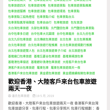
包車旅遊四天
包車旅遊攻略
包車旅遊景點
包車旅遊景點推薦
包車旅遊服務
包車旅遊活動
包車旅遊環島
包車景點
包車景點三貂角燈塔
包車景點介紹
包車景點台北
包車景點舊草嶺隧道
包車自由行
包車輕旅遊
包车旅游
北台灣包車旅遊
北部包車景點
北門鹽田包車
北門鹽田包車景點
台中包車多日遊
台中包車大坑圓環
台中包車龍井
台北九份包車
台北九份包車旅遊
台北傳統包車旅遊
台北包車
台北包車推薦
台北包車旅遊
台北包車旅遊行程推薦
台北包車旅遊規劃行推薦
台北包車旅遊覽人包
台北包車旅遊車子介紹
台北旅遊包車
基隆廟口包車旅遊
基隆忘憂谷包車旅遊
基隆東碼頭包車
基隆港包車接送
基隆碧砂漁港包車旅遊
大陸客戶來台包車
港客戶來台包車旅遊
羅東包車
羅東包車旅遊兩天一夜
香港客戶來台包車旅遊
黃金週包車旅遊
黃金週連續假期包車旅遊
歡迎香港、大陸客戶來台包車旅遊
兩天一夜
潘氏包車旅遊
19 5 月, 2019
歡迎香港、大陸客戶來台包車旅遊兩天一夜 香港客戶來台灣
包車旅遊分享、包車行程、包車分享照片 包車行程規劃： 香