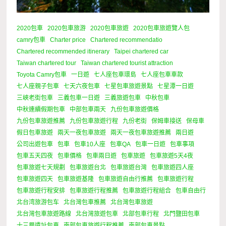
2020包車
2020包車旅游
2020包車旅遊
2020包車旅遊覽人包
camry包車
Charter price
Chartered recommendatio
Chartered recommended itinerary
Taipei chartered car
Taiwan chartered tour
Taiwan chartered tourist attraction
Toyota Camry包車
一日遊
七人座包車環島
七人座包車車款
七人座親子包車
七天六夜包車
七星包車旅遊景點
七星潭一日遊
三峽老街包車
三義包車一日遊
三義旅遊包車
中秋包車
中秋連續假期包車
中部包車兩天
九份包車旅遊價格
九份包車旅遊推薦
九份包車旅遊行程
九份老街
保姆車接送
保母車
假日包車旅遊
兩天一夜包車旅遊
兩天一夜包車旅遊推薦
兩日遊
公司出遊包車
包車
包車10人座
包車QA
包車一日遊
包車事項
包車五天四夜
包車價格
包車兩日遊
包車旅遊
包車旅遊5天4夜
包車旅遊七天規劃
包車旅遊台北
包車旅遊台灣
包車旅遊四人座
包車旅遊四天
包車旅遊基隆
包車旅遊自由行推薦
包車旅遊行程
包車旅遊行程安排
包車旅遊行程推薦
包車旅遊行程組合
包車自由行
北台湾旅游包车
北台灣包車推薦
北台灣包車旅遊
北台灣包車旅遊路線
北台灣旅遊包車
北部包車行程
北門鹽田包車
十三層遺址包車
南部包車旅遊行程推薦
南部包車景點