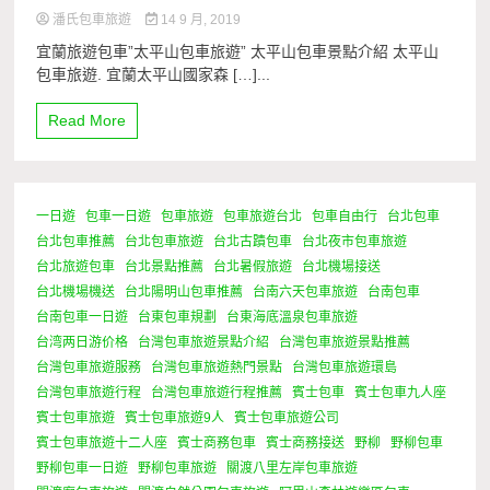
潘氏包車旅遊
14 9 月, 2019
宜蘭旅遊包車”太平山包車旅遊” 太平山包車景點介紹 太平山
包車旅遊. 宜蘭太平山國家森 […]...
Read More
一日遊
包車一日遊
包車旅遊
包車旅遊台北
包車自由行
台北包車
台北包車推薦
台北包車旅遊
台北古蹟包車
台北夜市包車旅遊
台北旅遊包車
台北景點推薦
台北暑假旅遊
台北機場接送
台北機場機送
台北陽明山包車推薦
台南六天包車旅遊
台南包車
台南包車一日遊
台東包車規劃
台東海底溫泉包車旅遊
台湾两日游价格
台灣包車旅遊景點介紹
台灣包車旅遊景點推薦
台灣包車旅遊服務
台灣包車旅遊熱門景點
台灣包車旅遊環島
台灣包車旅遊行程
台灣包車旅遊行程推薦
賓士包車
賓士包車九人座
賓士包車旅遊
賓士包車旅遊9人
賓士包車旅遊公司
賓士包車旅遊十二人座
賓士商務包車
賓士商務接送
野柳
野柳包車
野柳包車一日遊
野柳包車旅遊
關渡八里左岸包車旅遊