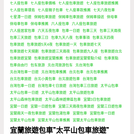
七人座包車
七人座包車價格
七人座包車旅遊
七人座包車旅遊推薦
七人座包車環島
七人座親子包車
七人座車款推薦
七天六夜包車
七星潭一日遊
保姆包車旅遊
保姆車包車旅遊
保姆車接送
保母車
保母車包車
保母車推薦
六人座包車
六人座包車旅遊
六人座居家包車
六天五夜包車
包車一日遊
包車三天
包車三天兩夜
包車三天旅遊
包車三日
包車九天八夜
包車事項
包車五天四夜
包車旅遊
包車旅遊5天4夜
包車旅遊一天
包車旅遊七天
包車旅遊七天規劃
包車旅遊三天兩夜
包車旅遊九人座
包車旅遊台北
包車旅遊宜蘭
包車旅遊宜蘭推薦
包車旅遊宜蘭警點介紹
包車景點
包車自由行
包车旅游
北台湾旅游包车
北台灣包車
北台灣包車一日遊
北台灣包車推薦
台北包車
台北包車推薦
台北包車旅遊
台北小黃包車
台北旅遊包車
台灣包車
台灣包車一日遊
台灣包車七日旅遊
台灣包車三日旅遊
太平山包車
太平山包車一日遊
太平山包車旅遊
太平山旅遊包車
太平山森林包車旅遊
太平山森林遊樂區包車
宜蘭3日包車旅遊
宜蘭一日遊
宜蘭一日遊包車
宜蘭三天兩夜包車旅遊
宜蘭三日遊包車
宜蘭兩天一夜包車旅遊
宜蘭包湯包車
宜蘭包車
宜蘭包車一日遊
宜蘭太平山包車
宜蘭太平山包車推薦
宜蘭太平山包車旅遊
宜蘭旅遊包車”太平山包車旅遊”