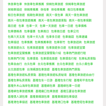
休旅車包車
休旅車包車推薦
保姆包車旅遊
保姆車包車旅遊
保姆車接送
保姆車推薦
保母車
保母車推薦
假日包車推薦
假日包車旅遊
假期包車旅遊
兩天一夜包車
兩天一夜包車旅遊
兩天一夜包車旅遊推薦
兩天一夜包車旅遊景點
兩天一夜包車規劃
兩日遊
包車
包車一天
包車一天旅遊
包車一日遊
包車價格
包車價格表
包車優惠
包車兩日
包車兩日遊
包車公司
包車六天五夜
包車十天九夜
包車多日遊
包車幾錢
包車建議
包車接送
包車推薦
包車推薦車款
包車新竹
包車旅諮詢
包車旅遊
包車旅遊台北
包車旅遊基隆
包車旅遊多日遊
包車旅遊宜蘭
包車旅遊宜蘭推薦
包車旅遊宜蘭警點介紹
包車熱門旅遊行程
包車熱門行程
包車環島
包車環島旅遊
包車環島行程
包車私房景點
包車自由行
台北包車
台北包車推薦
台北包車旅遊
台北小黃包車
台北旅遊包車
台灣碼頭包車旅遊
基隆包車旅遊熱門景點
基隆包車旅遊私房景點
基隆包車旅遊私房秘境
基隆包車旅遊自由行
基隆包車私房景點
基隆包车一日游
基隆包车行程
基隆和平島包車
基隆外木山海岸包車旅遊
基隆嶼包車
基隆嶼包車一日遊
基隆嶼包車旅遊推薦
基隆廟口包車旅遊
基隆忘憂谷包車旅遊
基隆情人湖包車
基隆東碼頭包車
基隆東碼頭包車接送
基隆港包車接送
基隆港包車旅遊
基隆港口包車
基隆燈塔包車旅遊