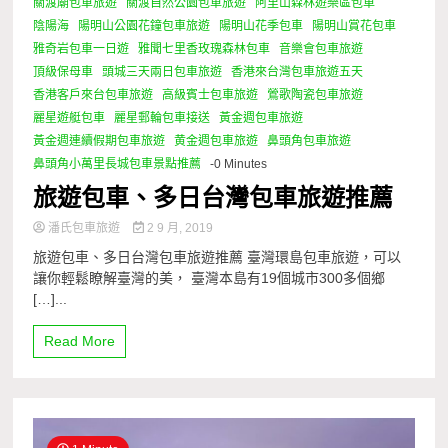
關渡廟包車旅遊
關渡自然公園包車旅遊
阿里山森林遊樂區包車
陰陽海
陽明山公園花鐘包車旅遊
陽明山花季包車
陽明山賞花包車
雅奇岩包車一日遊
雅聞七里香玫瑰森林包車
音樂會包車旅遊
頂級保母車
頭城三天兩日包車旅遊
香港來台灣包車旅遊五天
香港客戶來台包車旅遊
高級賓士包車旅遊
鶯歌陶瓷包車旅遊
麗星遊艇包車
麗星郵輪包車接送
黃金週包車旅遊
黃金週連續假期包車旅遊
黄金週包車旅遊
鼻頭角包車旅遊
鼻頭角小萬里長城包車景點推薦
-0 Minutes
旅遊包車、多日台灣包車旅遊推薦
潘氏包車旅遊
2 9 月, 2019
旅遊包車、多日台灣包車旅遊推薦 臺灣環島包車旅遊，可以
讓你輕鬆瞭解臺灣的美， 臺灣本島有19個城市300多個鄉
[…]...
Read More