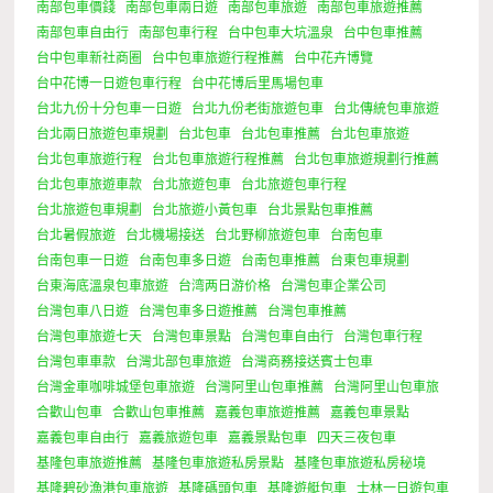
南部包車價錢
南部包車兩日遊
南部包車旅遊
南部包車旅遊推薦
南部包車自由行
南部包車行程
台中包車大坑溫泉
台中包車推薦
台中包車新社商圈
台中包車旅遊行程推薦
台中花卉博覽
台中花博一日遊包車行程
台中花博后里馬場包車
台北九份十分包車一日遊
台北九份老街旅遊包車
台北傳統包車旅遊
台北兩日旅遊包車規劃
台北包車
台北包車推薦
台北包車旅遊
台北包車旅遊行程
台北包車旅遊行程推薦
台北包車旅遊規劃行推薦
台北包車旅遊車款
台北旅遊包車
台北旅遊包車行程
台北旅遊包車規劃
台北旅遊小黃包車
台北景點包車推薦
台北暑假旅遊
台北機場接送
台北野柳旅遊包車
台南包車
台南包車一日遊
台南包車多日遊
台南包車推薦
台東包車規劃
台東海底溫泉包車旅遊
台湾两日游价格
台灣包車企業公司
台灣包車八日遊
台灣包車多日遊推薦
台灣包車推薦
台灣包車旅遊七天
台灣包車景點
台灣包車自由行
台灣包車行程
台灣包車車款
台灣北部包車旅遊
台灣商務接送賓士包車
台灣金車咖啡城堡包車旅遊
台灣阿里山包車推薦
台灣阿里山包車旅
合歡山包車
合歡山包車推薦
嘉義包車旅遊推薦
嘉義包車景點
嘉義包車自由行
嘉義旅遊包車
嘉義景點包車
四天三夜包車
基隆包車旅遊推薦
基隆包車旅遊私房景點
基隆包車旅遊私房秘境
基隆碧砂漁港包車旅遊
基隆碼頭包車
基隆遊艇包車
士林一日遊包車