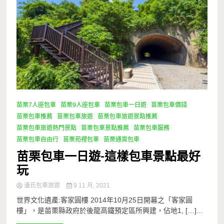
苗栗7人座包車
苗栗9人座包車
苗栗包車一日遊
苗栗包車價錢
苗栗包車推薦
苗栗包車旅遊
苗栗包車旅遊景點推薦
苗栗包車旅遊熱門景點
苗栗包車景點推薦
苗栗包車服務
苗栗包車自由行
苗栗苑裡包車
苗栗通霄包車
苗栗包車一日遊-這樣包車景點最好
玩
潘氏包車旅遊
9 11 月, 2021
世界文化遺產:客家圓樓 2014年10月25日開幕之「客家圓
樓」，是苗栗縣政府於後龍高鐵預定區所興建，佔地1, […]...