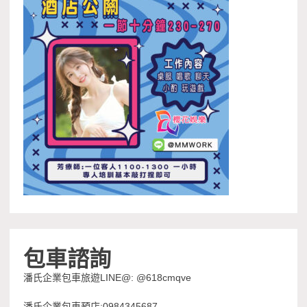
包車諮詢
潘氏企業包車旅遊LINE@: @618cmqve
潘氏企業包車預店:0984345687