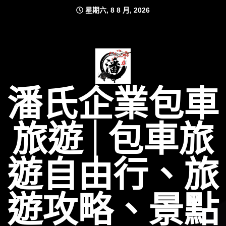
Skip
星期六, 8 8 月, 2026
to
content
潘氏企業包車
旅遊│包車旅
遊自由行、旅
遊攻略、景點