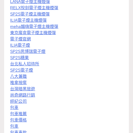
LANA電子煙主機煙彈
RELX悅刻電子煙主機煙彈
SP2S電子煙主機煙彈
ILIA電子煙主機煙彈
meha媚嗨電子煙主機煙彈
東京魔盒電子煙主機煙彈
電子煙官網
ILIA電子煙
SP2S思博瑞電子煙
SP2S糖果
台北私人招待所
SP2S電子煙
八大兼職
推拿按摩
台灣暗黑旅遊
尚奇網路行銷
經紀公司
包車
包車推薦
包車價格
包車
包車車款