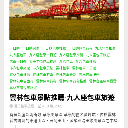
一日遊
一日遊包車
一日遊包車推薦
一日遊包車行程
九人包車推薦
九人座包車
九人座包車一日遊
九人座包車推薦
九人座包車旅遊
包車一日遊
太平老街包車推薦
斗六包車
斗六包車推薦
斗六包車旅遊
斗六包車景點
雲林包車
雲林包車一日遊
雲林包車推薦
雲林包車旅遊
雲林包車景點
雲林包車服務
雲林包車自由行
雲林包車行程
雲林包車行程推薦
雲林台西包車景點
雲林草嶺包車旅遊
雲林包車景點推薦-九人座包車旅遊
潘氏包車旅遊
4 10 月, 2021
有著斷崖斷魂奇觀:草嶺風景區 草嶺的舊名番坪坑，位於雲林
縣古坑鄉的東邊山區，居阿里山、溪頭與瑞里等風景區之中樞
[…]...