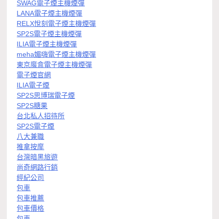
SWAG電子煙主機煙彈
LANA電子煙主機煙彈
RELX悅刻電子煙主機煙彈
SP2S電子煙主機煙彈
ILIA電子煙主機煙彈
meha媚嗨電子煙主機煙彈
東京魔盒電子煙主機煙彈
電子煙官網
ILIA電子煙
SP2S思博瑞電子煙
SP2S糖果
台北私人招待所
SP2S電子煙
八大兼職
推拿按摩
台灣暗黑旅遊
尚奇網路行銷
經紀公司
包車
包車推薦
包車價格
包車