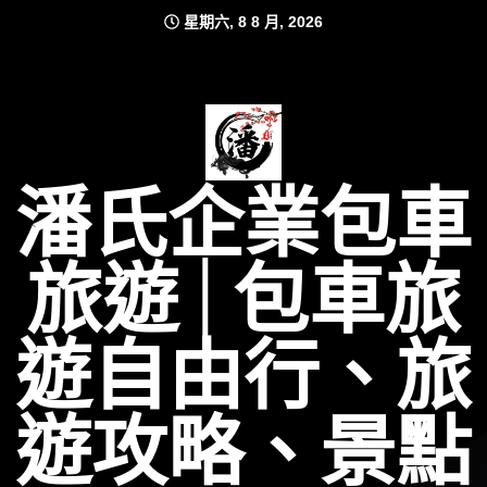
Skip
星期六, 8 8 月, 2026
to
content
潘氏企業包車
旅遊│包車旅
遊自由行、旅
遊攻略、景點