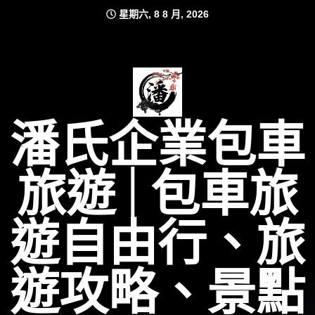
Skip
星期六, 8 8 月, 2026
to
content
潘氏企業包車
旅遊│包車旅
遊自由行、旅
遊攻略、景點