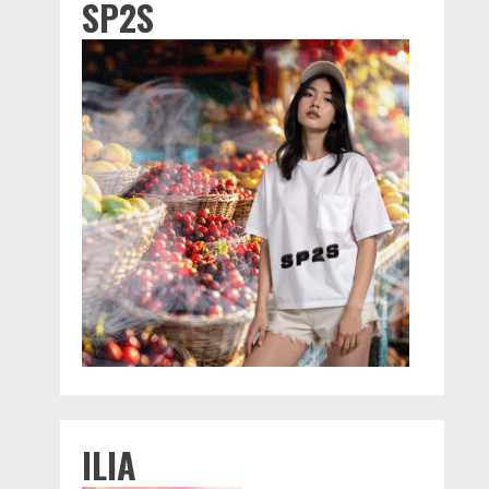
SP2S
ILIA