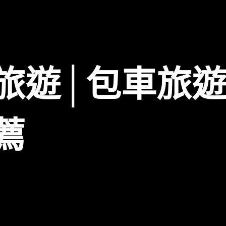
旅遊│包車旅
薦