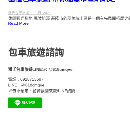
潘氏包車旅遊
1 11 月, 2021
休閒觀光勝地:瑪陵坑溪 基隆市的瑪陵坑山區是一個有先民開拓歷史的區
Read More
包車旅遊諮詢
潘氏包車旅遊LINE@: @618cmqve
電話：0928713687
LINE：@618cmqve
※包車預定、諮詢歡迎來電/LINE詢問