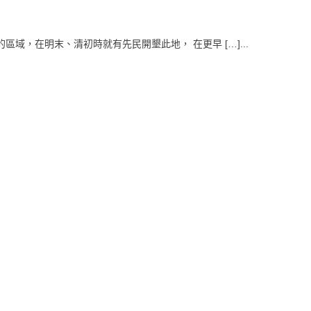
域，在明末、清初時就有先民開墾此地， 在更早 […]...