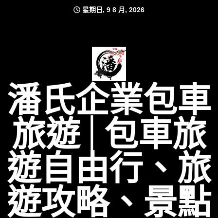
Skip
星期日, 9 8 月, 2026
to
content
潘氏企業包車
旅遊│包車旅
遊自由行、旅
遊攻略、景點