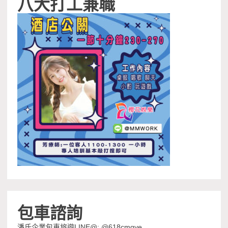
八大打工兼職
包車諮詢
潘氏企業包車旅遊LINE@: @618cmqve