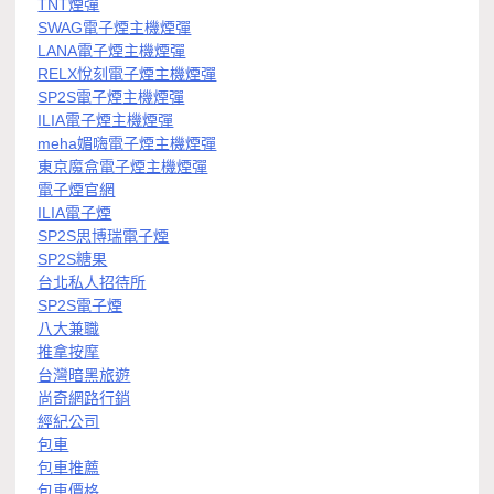
TNT煙彈
SWAG電子煙主機煙彈
LANA電子煙主機煙彈
RELX悅刻電子煙主機煙彈
SP2S電子煙主機煙彈
ILIA電子煙主機煙彈
meha媚嗨電子煙主機煙彈
東京魔盒電子煙主機煙彈
電子煙官網
ILIA電子煙
SP2S思博瑞電子煙
SP2S糖果
台北私人招待所
SP2S電子煙
八大兼職
推拿按摩
台灣暗黑旅遊
尚奇網路行銷
經紀公司
包車
包車推薦
包車價格