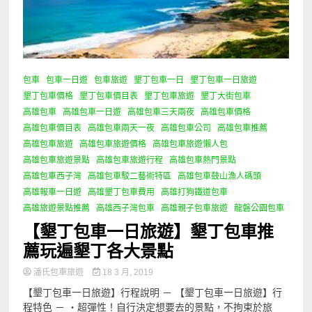
包車
包車一日遊
包車旅遊
墾丁包車一日
墾丁包車一日旅遊
墾丁包車價格
墾丁包車價目表
墾丁包車旅遊
墾丁大街包車
高雄包車
高雄包車一日遊
高雄包車三天兩夜
高雄包車價格
高雄包車價目表
高雄包車兩天一夜
高雄包車公司
高雄包車推薦
高雄包車旅遊
高雄包車旅遊價格
高雄包車旅遊懶人包
高雄包車旅遊景點
高雄包車旅遊行程
高雄包車熱門景點
高雄包車西子灣
高雄包車駁二藝術特區
高雄包車鼓山漁人碼頭
高雄報車一日遊
高雄墾丁包車費用
高雄打狗鐵道包車
高雄旅遊景點推薦
高雄西子灣包車
高雄親子包車旅遊
龍磐公園包車
【墾丁包車一日旅遊】墾丁包車推
薦玩遍墾丁各大景點
潘氏包車旅遊
18 3 月, 2019
【墾丁包車一日旅遊】行程說明 － 【墾丁包車一日旅遊】行
程特色 － ・超彈性！自行決定想要去的景點，不拘束於旅