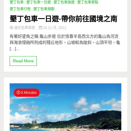
墾丁包車
墾丁包車一日遊
墾丁包車旅遊
墾丁包車景點
墾丁包車行程
墾丁包車規劃
墾丁包車一日遊-帶你前往國境之南
潘氏包車旅遊
16 11 月, 2021
有著好望角之稱:龜山步道 位於恆春半島西北方的龜山為河流
與海浪侵蝕所刑成的殘丘地形，山坡較為陡斜，山頂平坦，龜
[…]...
Read More
0 Minutes