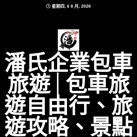
Skip
星期四, 6 8 月, 2026
to
content
潘氏企業包車
旅遊│包車旅
遊自由行、旅
遊攻略、景點