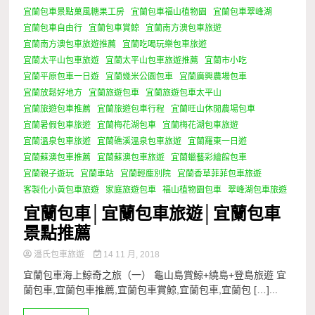
宜蘭包車景點菓風糖果工房
宜蘭包車福山植物園
宜蘭包車翠峰湖
宜蘭包車自由行
宜蘭包車賞鯨
宜蘭南方澳包車旅遊
宜蘭南方澳包車旅遊推薦
宜蘭吃喝玩樂包車旅遊
宜蘭太平山包車旅遊
宜蘭太平山包車旅遊推薦
宜蘭市小吃
宜蘭平原包車一日遊
宜蘭幾米公園包車
宜蘭廣興農場包車
宜蘭放鬆好地方
宜蘭旅遊包車
宜蘭旅遊包車太平山
宜蘭旅遊包車推薦
宜蘭旅遊包車行程
宜蘭旺山休閒農場包車
宜蘭暑假包車旅遊
宜蘭梅花湖包車
宜蘭梅花湖包車旅遊
宜蘭溫泉包車旅遊
宜蘭礁溪溫泉包車旅遊
宜蘭羅東一日遊
宜蘭蘇澳包車推薦
宜蘭蘇澳包車旅遊
宜蘭蠟藝彩繪館包車
宜蘭親子遊玩
宜蘭車站
宜蘭輕塵別院
宜蘭香草菲菲包車旅遊
客製化小黃包車旅遊
家庭旅遊包車
福山植物園包車
翠峰湖包車旅遊
宜蘭包車│宜蘭包車旅遊│宜蘭包車
景點推薦
潘氏包車旅遊
14 11 月, 2018
宜蘭包車海上鯨奇之旅（一） 龜山島賞鯨+繞島+登島旅遊 宜
蘭包車,宜蘭包車推薦,宜蘭包車賞鯨,宜蘭包車,宜蘭包 […]...