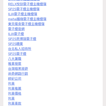
RELX悅刻電子煙主機煙彈
SP2S電子煙主機煙彈
ILIA電子煙主機煙彈
meha媚嗨電子煙主機煙彈
東京魔盒電子煙主機煙彈
電子煙官網
ILIA電子煙
SP2S思博瑞電子煙
SP2S糖果
台北私人招待所
SP2S電子煙
八大兼職
推拿按摩
台灣暗黑旅遊
尚奇網路行銷
經紀公司
包車
包車推薦
包車價格
包車
包車車款