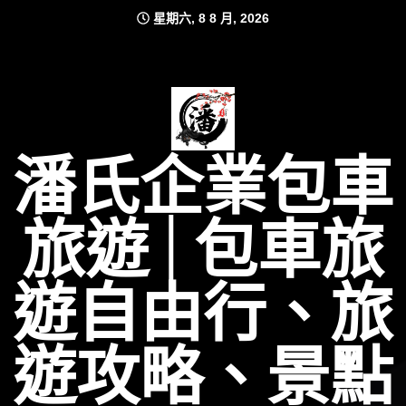
Skip
星期六, 8 8 月, 2026
to
content
潘氏企業包車
旅遊│包車旅
遊自由行、旅
遊攻略、景點