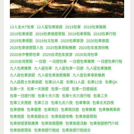
12人坐大T包車
12人座包車旅遊
2019包車
2019包車推薦
2019包車旅遊
2019包車旅遊景點
2019包車景點
2019包車行程
2019包車規劃
2019台北包車
2020包車旅游
2020包車旅遊
2020包車旅遊覽人包
2020包車景點推薦
2020包车旅游供略
2020台中春節包車
2020台湾包车旅游
2020台灣包車
2020台灣景點
一日遊
一日遊包車
一日遊包車推薦
一日遊包車行程
九人包車推薦
九人座包車
九人座包車一日遊
九人座包車推薦
九人座包車旅遊
九人座包車旅遊推薦
九人座包車車款推薦
九人座賓士包車旅遊
包車10人座
包車11人座
包車12坐
包車QA
包車一天
包車一天旅遊
包車一日遊
包車一日遊接送
包車一日遊行程
包車七天六夜
包車七天六夜行程
包車三天
包車三天旅遊
包車三日
包車九天八夜
包車事項
包車五天四夜
包車價格
包車優惠
包車兩日
包車兩日遊
包車推薦
包車推薦車款
包車旅遊
包車旅遊台北
包車旅遊攻略
包車旅遊景點
包車旅遊景點推薦
包車旅遊服務
包車旅遊活動
包車旅遊熱門介紹
包車旅遊環島
包車旅遊行程組
包車旅遊行程組合