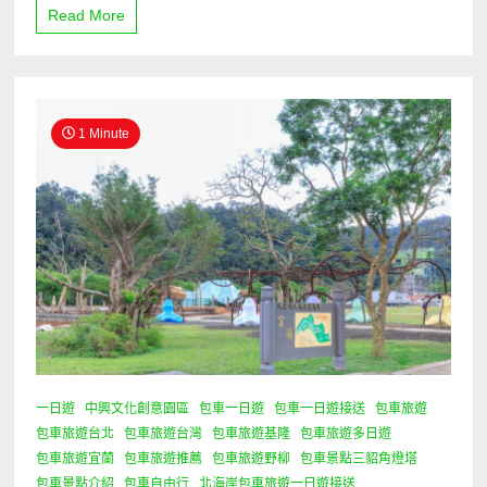
Read More
1 Minute
一日遊
中興文化創意園區
包車一日遊
包車一日遊接送
包車旅遊
包車旅遊台北
包車旅遊台灣
包車旅遊基隆
包車旅遊多日遊
包車旅遊宜蘭
包車旅遊推薦
包車旅遊野柳
包車景點三貂角燈塔
包車景點介紹
包車自由行
北海岸包車旅遊一日遊接送