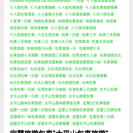
Northern chartered car recommended
一日遊
七人座休旅車包車
七人座包車
七人座包車價格
七人座包車旅遊
七人座包車旅遊推薦
七人座包車環島
七人座親子包車
七人座車款推薦
七天六夜包車
七星潭一日遊
保姆包車旅遊
保姆車包車旅遊
保姆車接送
保母車
保母車包車
保母車推薦
六人座包車
六人座包車旅遊
六人座居家包車
六天五夜包車
包車一日遊
包車三天
包車三天兩夜
包車三天旅遊
包車三日
包車九天八夜
包車事項
包車五天四夜
包車旅遊
包車旅遊5天4夜
包車旅遊一天
包車旅遊七天
包車旅遊七天規劃
包車旅遊三天兩夜
包車旅遊九人座
包車旅遊台北
包車旅遊宜蘭
包車旅遊宜蘭推薦
包車旅遊宜蘭警點介紹
包車景點
包車自由行
包车旅游
北台湾旅游包车
北台灣包車
北台灣包車一日遊
北台灣包車推薦
台北包車
台北包車推薦
台北包車旅遊
台北小黃包車
台北旅遊包車
台灣包車
台灣包車一日遊
台灣包車七日旅遊
台灣包車三日旅遊
太平山包車
太平山包車一日遊
太平山包車旅遊
太平山旅遊包車
太平山森林包車旅遊
太平山森林遊樂區包車
宜蘭3日包車旅遊
宜蘭一日遊
宜蘭一日遊包車
宜蘭三天兩夜包車旅遊
宜蘭三日遊包車
宜蘭兩天一夜包車旅遊
宜蘭包湯包車
宜蘭包車
宜蘭包車一日遊
宜蘭太平山包車
宜蘭太平山包車推薦
宜蘭太平山包車旅遊
宜蘭旅遊包車”太平山包車旅遊”