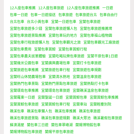
12人座包車推薦
12人座包車旅遊
12人座包車旅遊推薦
一日遊
包車一日遊
包車一日遊接送
包車旅遊
包車旅遊台北
包車自由行
台北包車
台北小黃包車
宜蘭一日遊包車
宜蘭包車旅遊
宜蘭包車旅遊多少錢
宜蘭包車旅遊懶人包
宜蘭包車旅遊推薦埤
宜蘭包車旅遊景點推薦
宜蘭包車玩的地方
宜蘭包車福山植物園
宜蘭包車行程旅遊懶人包
宜蘭包車觀光之旅
宜蘭包車觀光工廠旅遊
宜蘭包車費用
宜蘭包車賞鯨
宜蘭包車賞鯨行程
宜蘭包車農夫拔蔥體驗
宜蘭吃喝玩樂包車旅遊
宜蘭平原包車1日遊
宜蘭幾米公園包車
宜蘭廣興農場包車
宜蘭打卡包車旅遊
宜蘭旅遊包車推薦
宜蘭旅遊包車行程
宜蘭旅遊包車規劃
宜蘭旺山休閒農場包車
宜蘭清水熱地
宜蘭溫泉包車旅遊
宜蘭熱門包車景點
宜蘭熱門景點包車旅遊
宜蘭熱點打卡包車
宜蘭環島包車推薦
宜蘭環島包車旅遊
宜蘭礁溪溫泉包車旅遊
宜蘭羅東一日遊
宜蘭聖誕一日遊
宜蘭賞鯨包車
宜蘭賞鯨包車推薦
宜蘭賞鯨包車旅遊
宜蘭賞鯨包車行程
宜蘭車站
宜蘭輕塵別院
礁溪包車
礁溪包車懶人包
礁溪包車推薦
礁溪包車旅遊
礁溪包車旅遊景點
礁溪包車旅遊規劃
礁溪大眾池
礁溪暑假包車旅遊
蘇澳湯屋
蘭包車三日遊
蘭包車翠峰湖
蘭陽博物館包車
蘭陽博物館包車旅遊
蘭陽平原包車旅遊