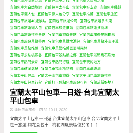
宜蘭包車外澳黑沙灘
宜蘭包車多少錢
宜蘭包車大自然之旅
宜蘭包車大自然旅遊
宜蘭包車太平山
宜蘭包車好去處
宜蘭包車幾錢
宜蘭包車懶人包
宜蘭包車懶人包分享
宜蘭包車推薦
宜蘭包車旅遊
宜蘭包車旅遊40處景點
宜蘭包車旅遊公司
宜蘭包車旅遊多少錢
宜蘭包車旅遊懶人包
宜蘭包車旅遊推薦
宜蘭包車旅遊推薦埤
宜蘭包車旅遊推薦景點
宜蘭包車旅遊景點
宜蘭包車旅遊景點推薦
宜蘭包車旅遊景點整理
宜蘭包車景點埤湖包
宜蘭包車景點外澳沙灘
宜蘭包車景點推薦
宜蘭包車景點推薦丟丟噹森林
宜蘭包車景點桃源谷
宜蘭包車景點橘之鄉
宜蘭包車景點烏石漁港
宜蘭包車熱門景點
宜蘭包車熱門行程
宜蘭包車玩的地方
宜蘭包車礁溪溫泉
宜蘭包車福山植物園
宜蘭包車翠峰湖
宜蘭太平山包車
宜蘭太平山包車旅遊
宜蘭太平山包車旅遊推薦
宜蘭太平山包車行程
宜蘭打卡熱點包車旅遊行程
宜蘭放鬆好地方
宜蘭太平山包車一日遊-台北宜蘭太
平山包車
潘氏包車旅遊
31 10 月, 2020
宜蘭太平山包車一日遊-台北宜蘭太平山包車 台北宜蘭太平山
包車旅遊-梅花湖包車 梅花湖風景區位於冬 […]...