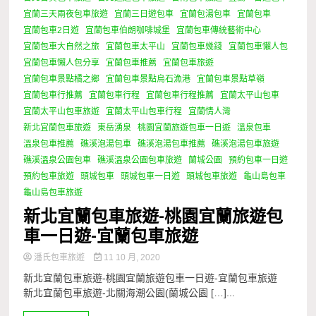
宜蘭三天兩夜包車旅遊
宜蘭三日遊包車
宜蘭包湯包車
宜蘭包車
宜蘭包車2日遊
宜蘭包車伯朗咖啡城堡
宜蘭包車傳統藝術中心
宜蘭包車大自然之旅
宜蘭包車太平山
宜蘭包車幾錢
宜蘭包車懶人包
宜蘭包車懶人包分享
宜蘭包車推薦
宜蘭包車旅遊
宜蘭包車景點橘之鄉
宜蘭包車景點烏石漁港
宜蘭包車景點草嶺
宜蘭包車行推薦
宜蘭包車行程
宜蘭包車行程推薦
宜蘭太平山包車
宜蘭太平山包車旅遊
宜蘭太平山包車行程
宜蘭情人灣
新北宜蘭包車旅遊
東岳湧泉
桃園宜蘭旅遊包車一日遊
溫泉包車
溫泉包車推薦
礁溪泡湯包車
礁溪泡湯包車推薦
礁溪泡湯包車旅遊
礁溪溫泉公園包車
礁溪溫泉公園包車旅遊
蘭城公園
預約包車一日遊
預約包車旅遊
頭城包車
頭城包車一日遊
頭城包車旅遊
龜山島包車
龜山島包車旅遊
新北宜蘭包車旅遊-桃園宜蘭旅遊包
車一日遊-宜蘭包車旅遊
潘氏包車旅遊
11 10 月, 2020
新北宜蘭包車旅遊-桃園宜蘭旅遊包車一日遊-宜蘭包車旅遊
新北宜蘭包車旅遊-北關海潮公園(蘭城公園 […]...