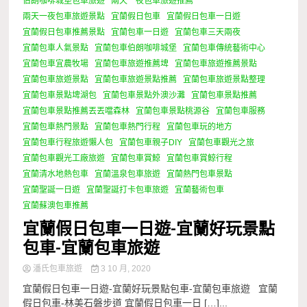
伯朗咖啡城堡包車旅遊
兩天一夜包車旅遊推薦
兩天一夜包車旅遊景點
宜蘭假日包車
宜蘭假日包車一日遊
宜蘭假日包車推薦景點
宜蘭包車一日遊
宜蘭包車三天兩夜
宜蘭包車人氣景點
宜蘭包車伯朗咖啡城堡
宜蘭包車傳統藝術中心
宜蘭包車宜農牧場
宜蘭包車旅遊推薦埤
宜蘭包車旅遊推薦景點
宜蘭包車旅遊景點
宜蘭包車旅遊景點推薦
宜蘭包車旅遊景點整理
宜蘭包車景點埤湖包
宜蘭包車景點外澳沙灘
宜蘭包車景點推薦
宜蘭包車景點推薦丟丟噹森林
宜蘭包車景點桃源谷
宜蘭包車服務
宜蘭包車熱門景點
宜蘭包車熱門行程
宜蘭包車玩的地方
宜蘭包車行程旅遊懶人包
宜蘭包車親子DIY
宜蘭包車觀光之旅
宜蘭包車觀光工廠旅遊
宜蘭包車賞鯨
宜蘭包車賞鯨行程
宜蘭清水地熱包車
宜蘭溫泉包車旅遊
宜蘭熱門包車景點
宜蘭聖誕一日遊
宜蘭聖誕打卡包車旅遊
宜蘭藝術包車
宜蘭蘇澳包車推薦
宜蘭假日包車一日遊-宜蘭好玩景點
包車-宜蘭包車旅遊
潘氏包車旅遊
3 10 月, 2020
宜蘭假日包車一日遊-宜蘭好玩景點包車-宜蘭包車旅遊 宜蘭
假日包車-林美石磐步道 宜蘭假日包車一日 […]...