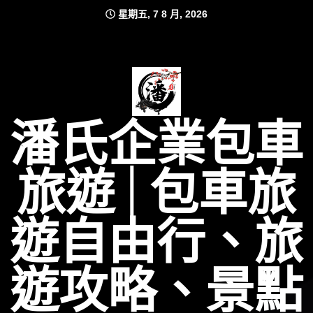
Skip
星期五, 7 8 月, 2026
to
content
潘氏企業包車
旅遊│包車旅
遊自由行、旅
遊攻略、景點