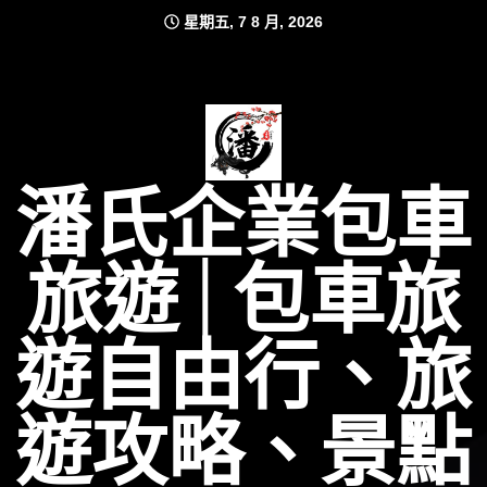
Skip
星期五, 7 8 月, 2026
to
content
潘氏企業包車
旅遊│包車旅
遊自由行、旅
遊攻略、景點