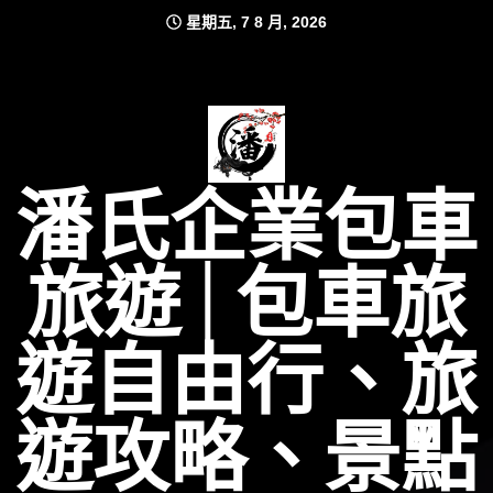
Skip
星期五, 7 8 月, 2026
to
content
潘氏企業包車
旅遊│包車旅
遊自由行、旅
遊攻略、景點