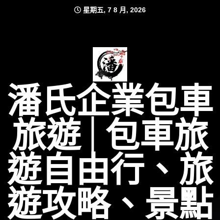
Skip
星期五, 7 8 月, 2026
to
content
潘氏企業包車
旅遊│包車旅
遊自由行、旅
遊攻略、景點