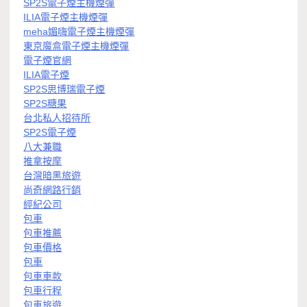
SP2S電子煙主機煙彈
ILIA電子煙主機煙彈
meha媚嗨電子煙主機煙彈
東京魔盒電子煙主機煙彈
電子煙官網
ILIA電子煙
SP2S思博瑞電子煙
SP2S糖果
台北私人招待所
SP2S電子煙
八大兼職
推拿按摩
台灣暗黑旅遊
尚奇網路行銷
經紀公司
包車
包車推薦
包車價格
包車
包車車款
包車行程
包車旅遊