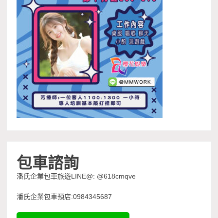
包車諮詢
潘氏企業包車旅遊LINE@: @618cmqve
潘氏企業包車預店:0984345687