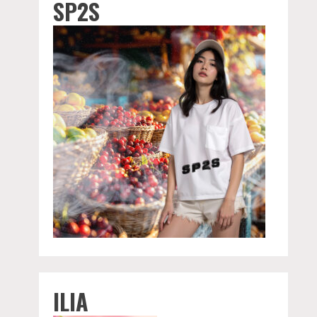
SP2S
ILIA