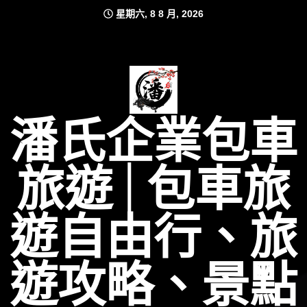
Skip
星期六, 8 8 月, 2026
to
content
潘氏企業包車
旅遊│包車旅
遊自由行、旅
遊攻略、景點