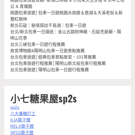
桃園包車旅遊景點- 新溪口吊橋 & 小烏來天空步道 & 水中土地
公 & 青塘園
桃園包車旅遊│包車一日遊桃園水族館＆慈湖＆大溪老街＆新
豐紅樹林
新北石碇｜秘境探訪千島湖｜包車一日遊
台北/新北包車一日接送｜金山五路財神廟、石碇虎爺廟、陽
明山花季
台北三峽包車一日遊行程推薦
故宮博物館&陽明山包車一日遊景點推薦
台北包車旅遊│經典包車景點故宮、101等推薦
台北包車旅遊行程推薦│陽明山新北投包車行程推薦
台北包車旅遊│陽明山包車一日遊行程推薦
小七糖果屋sp2s
sp2s
八大兼職打工
ILIA電子煙
RELX電子煙
SP2S電子煙