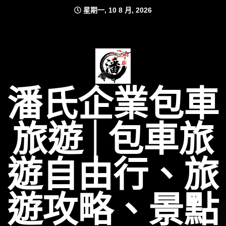
Skip
星期一, 10 8 月, 2026
to
content
潘氏企業包車
旅遊│包車旅
遊自由行、旅
遊攻略、景點