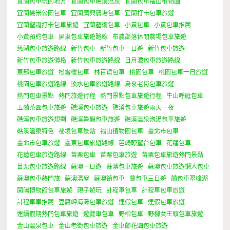
宜蘭包車玩的地方
宜蘭包車礁溪溫泉
宜蘭包車福山植物園
宜蘭幾米公園包車
宜蘭廣興農場包車
宜蘭打卡包車旅遊
宜蘭聖誕打卡包車旅遊
宜蘭藝術包車
小黃包車
小黃包車推薦
小黃預約包車
屏東包車旅遊路線
布農部落休閒農場包車旅遊
慈湖包車旅遊路線
新竹包車
新竹包車一日遊
新竹包車旅遊
新竹包車旅遊價格
新竹包車旅遊路線
日月潭包車旅遊路線
東部包車旅遊
松雪樓包車
林百貨包車
桃園包車
桃園包車一日旅遊
桃園包車旅遊路線
淡水包車旅遊路線
烏來老街包車旅遊
熱門包車景點
熱門旅遊行程
熱門景點包車旅遊行程
牛山呼庭包車
玉蘭茶園包車旅遊
礁溪包車旅遊
礁溪包車旅遊兩天一夜
礁溪包車旅遊規劃
礁溪暑假包車旅遊
礁溪溫泉泡湯包車旅遊
礁溪溫泉特色
祕境包車景點
福山植物園包車
臺北市包車
臺北市包車旅遊
臺東包車旅遊路線
芭崎瞭望台包車
花蓮包車
花蓮包車旅遊路線
苗栗包車
苗栗包車旅遊
苗栗包車旅遊熱門景點
苗栗包車旅遊路線
蘇澳一日遊
蘇澳包車旅遊
蘇澳包車旅遊懶人包車
蘇澳包車熱門旅
蘇澳湯屋
蘇澳鎮包車
蘭包車三日遊
蘭包車翠峰湖
蘭陽博物館包車旅遊
親子遊玩
計程車包車
計程車包車旅遊
計程車車推薦
豆腐岬海灘包車旅遊
連假包車
連假包車旅遊
連續假期熱門包車旅遊
遊覽車包車
野柳包車
野柳女王頭包車旅遊
金山溫泉包車
金山老街包車旅遊
金車蘭花園包車旅遊