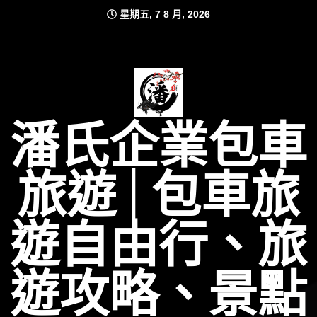
Skip
星期五, 7 8 月, 2026
to
content
潘氏企業包車
旅遊│包車旅
遊自由行、旅
遊攻略、景點