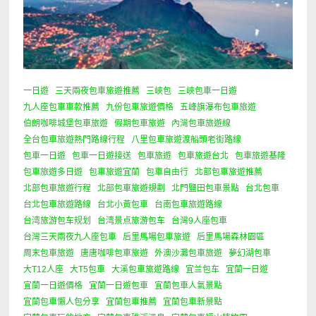
一日遊
三天兩夜包車旅遊推薦
三峽包
三峽包車一日遊
九人座包車車款推薦
九份包車旅遊價格
五峰旗瀑布包車旅遊
伯朗咖啡城堡包車旅遊
假期包車旅遊
內灣包車旅遊線
全台包車旅遊熱門路線行程
八里包車旅遊渡船頭老街路線
包車一日遊
包車一日遊接送
包車旅遊
包車旅遊台北
包車旅遊基隆
包車旅遊多日遊
包車旅遊宜蘭
包車自由行
北部包車旅遊推薦
北部包車旅遊行程
北部包車旅遊規劃
北門鹽田包車景點
台北包車
台北包車旅遊路線
台北小黃包車
台南包車旅遊路線
台湾旅游包车规划
台湾景点旅游包车
台灣9人座包車
台灣三天兩夜九人座包車
后里馬場包車旅遊
后里馬場森林園區
周末包車旅遊
唐唐咖啡包車旅遊
外澳沙灘包車旅遊
夢幻湖包車
大T12人座
大T5包車
大溪包車旅遊路線
宜兰包车
宜蘭一日遊
宜蘭一日遊價格
宜蘭一日遊包車
宜蘭包車人氣景點
宜蘭包車懶人包分享
宜蘭包車推薦
宜蘭包車新景點