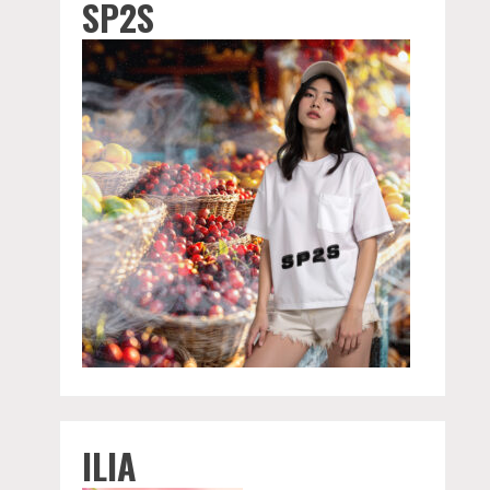
SP2S
ILIA