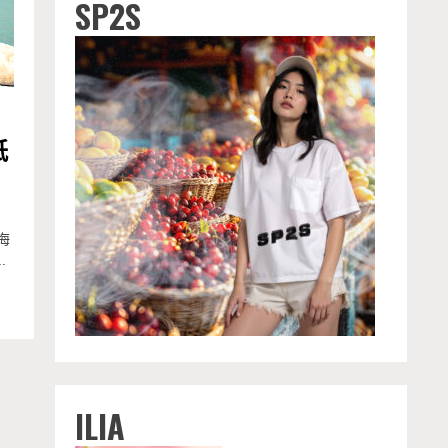
SP2S
紙
海
.
ILIA