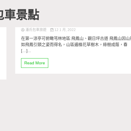
包車景點
潘氏包車旅遊
12 1 月, 2022
在第一涼亭可俯瞰芎林地區:飛鳳山、觀日坪古道 飛鳳山因山
如飛鳳引頸之姿而得名，山區遍植花草樹木，綠樹成蔭，春
[…]...
Read More