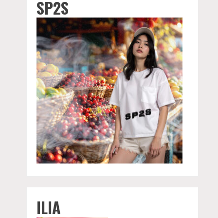
SP2S
ILIA